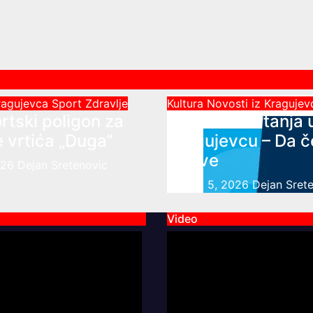
Kragujevca
Sport
Zdravlje
Kultura
Novosti iz Kraguje
rtski poligon za
Javni čas crtanja 
 vrtića „Duga“
Kragujevcu – Da 
zažive
026
Dejan Sretenovic
August 5, 2026
Dejan Sret
Video