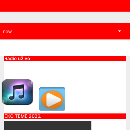
new
Radio uživo
EKO TEME 2026.