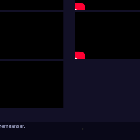
hemeansar
.