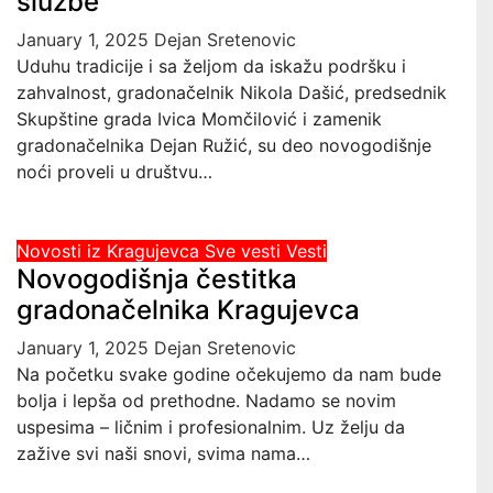
službe
January 1, 2025
Dejan Sretenovic
Uduhu tradicije i sa željom da iskažu podršku i
zahvalnost, gradonačelnik Nikola Dašić, predsednik
Skupštine grada Ivica Momčilović i zamenik
gradonačelnika Dejan Ružić, su deo novogodišnje
noći proveli u društvu…
Novosti iz Kragujevca
Sve vesti
Vesti
Novogodišnja čestitka
gradonačelnika Kragujevca
January 1, 2025
Dejan Sretenovic
Na početku svake godine očekujemo da nam bude
bolja i lepša od prethodne. Nadamo se novim
uspesima – ličnim i profesionalnim. Uz želju da
zažive svi naši snovi, svima nama…