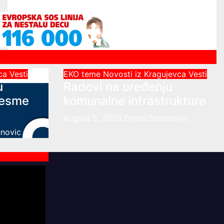
vca
Vesti
EKO teme
Novosti iz Kragujevca
Vesti
u
Radovi na uređenju
česme
komunalne infrastrukture
August 5, 2026
Dejan Sretenovic
enovic