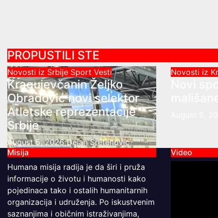
PROPUSTILI STE
Novosti iz Srbije
Sport
Vesti
Novosti iz 
Kragujevčanin Željko
Novi spo
Obradović novi selektor
mališane
Atletske reprezentacije
August 5, 2
Srbije
August 5, 2026
Dejan Sretenovic
Misija
Video
Humana misija radija je da širi i pruža
informacije o životu i humanosti kako
pojedinaca tako i ostalih humanitarnih
organizacija i udruženja. Po iskustvenim
saznanjima i običnim istraživanjima,