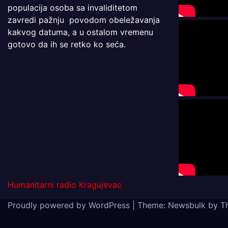
populacija osoba sa invaliditetom
zavredi pažnju povodom obeležavanja
kakvog datuma, a u ostalom vremenu
gotovo da ih se retko ko seća.
Humanitarni radio Kragujevac
Proudly powered by WordPress
|
Theme:
Newsbulk
by
T