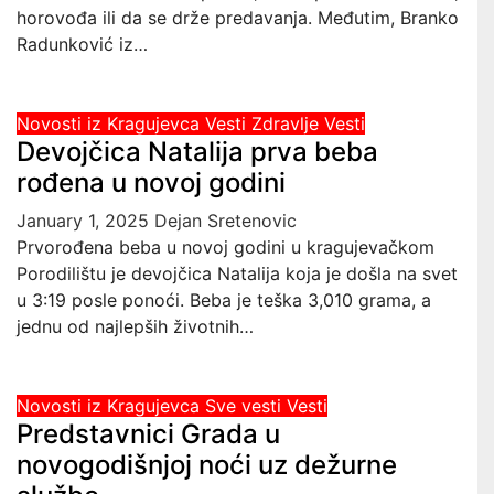
horovođa ili da se drže predavanja. Međutim, Branko
Radunković iz…
Novosti iz Kragujevca
Vesti
Zdravlje Vesti
Devojčica Natalija prva beba
rođena u novoj godini
January 1, 2025
Dejan Sretenovic
Prvorođena beba u novoj godini u kragujevačkom
Porodilištu je devojčica Natalija koja je došla na svet
u 3:19 posle ponoći. Beba je teška 3,010 grama, a
jednu od najlepših životnih…
Novosti iz Kragujevca
Sve vesti
Vesti
Predstavnici Grada u
novogodišnjoj noći uz dežurne