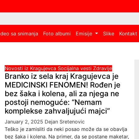
ideo sa snimanja
Foto albumi
Emisije
Slike
Kontakt
Novosti iz Kragujevca
Socijalna vesti
Zdravlje
Branko iz sela kraj Kragujevca je
MEDICINSKI FENOMEN! Rođen je
bez šaka i kolena, ali za njega ne
postoji nemoguće: “Nemam
komplekse zahvaljujući majci”
January 2, 2025
Dejan Sretenovic
Teško je zamisliti da neki posao može da se obavlja
bez šaka i kolena. Na primer, da se postane maketar,