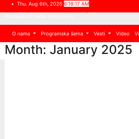
Skip
Thu. Aug 6th, 2026
6:18:18 AM
to
Humanitarni radio Kragujevac
content
O nama
Programska šema
Vesti
Video
V
Month:
January 2025