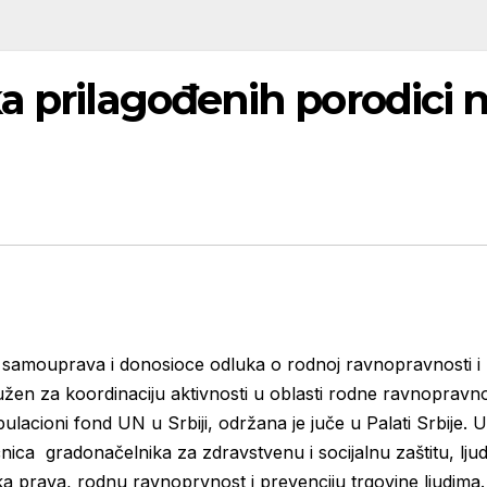
a prilagođenih porodici 
ih samouprava i donosioce odluka o rodnoj ravnopravnosti i 
užen za koordinaciju aktivnosti u oblasti rodne ravnopravno
ulacioni fond UN u Srbiji, održana je juče u Palati Srbije.
ca gradonačelnika za zdravstvenu i socijalnu zaštitu, ljud
ska prava, rodnu ravnoprvnost i prevenciju trgovine ljudima.