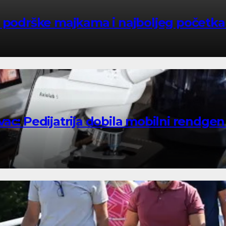
 podrške majkama i najboljeg početka 
ac: Pedijatrija dobila mobilni rendgen