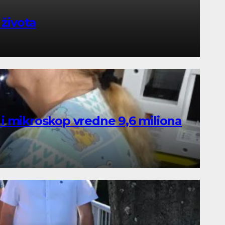
života
 i mikroskop vredne 9,6 miliona