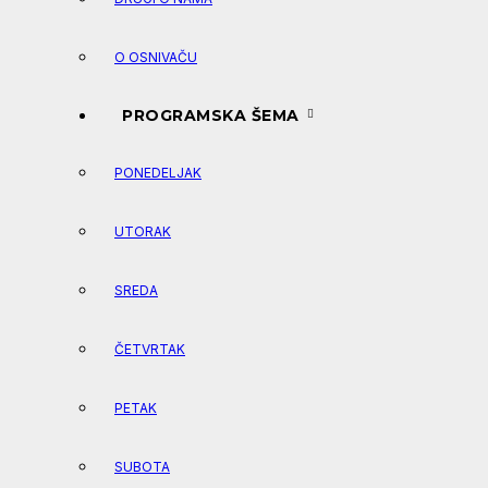
O OSNIVAČU
PROGRAMSKA ŠEMA
PONEDELJAK
UTORAK
SREDA
ČETVRTAK
PETAK
SUBOTA