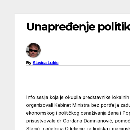
Unapređenje politik
By
Slavica Lukic
Info sesija koja je okupila predstavnike lokaln
organizovali Kabinet Ministra bez portfelja zad
ekonomskog i političkog osnaživanja žena i Pop
prisustvovale dr Gordana Damnjanović, pomoćni
Stanić, načelnica Odeljenje za ljudska i manjin