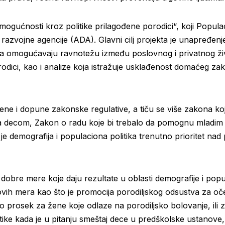
mogućnosti kroz politike prilagođene porodici“, koji Popula
razvojne agencije (ADA). Glavni cilj projekta je unapređenje
ja omogućavaju ravnotežu između poslovnog i privatnog ži
porodici, kao i analize koja istražuje usklađenost domaće
ne i dopune zakonske regulative, a tiču se više zakona koji
ci sa decom, Zakon o radu koje bi trebalo da pomognu mladi
 je demografija i populaciona politika trenutno prioritet nad
bre mere koje daju rezultate u oblasti demografije i popula
d novih mera kao što je promocija porodiljskog odsustva za
 prosek za žene koje odlaze na porodiljsko bolovanje, ili
ke kada je u pitanju smeštaj dece u predškolske ustanove, 