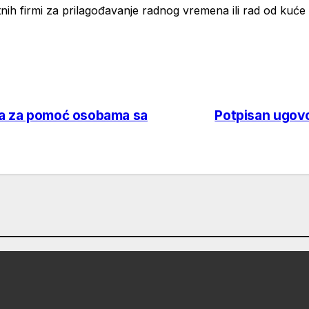
tnih firmi za prilagođavanje radnog vremena ili rad od kuće
nja za pomoć osobama sa
Potpisan ugovo