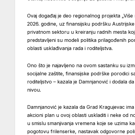
Ovaj događaj je deo regionalnog projekta „Više 
2026. godine, uz finansijsku podršku Austrijske 
privatnom sektoru u kreiranju radnih mesta ko
predstavljeni su modeli politika prilagođenih 
oblasti usklađivanja rada i roditeljstva.
Ono što je najavljeno na ovom sastanku su izme
socijalne zaštite, finansijske podrške porodi
roditeljstvo – kazala je Damnjanović i dodala da
nivou.
Damnjanović je kazala da Grad Kragujevac ima do
akcioni plan u ovoj oblasti uskladiti i neke o
u smislu smanjivanja vremena koje se uzima kao
pogotovu frilenserke, nastavak odgovorne politi