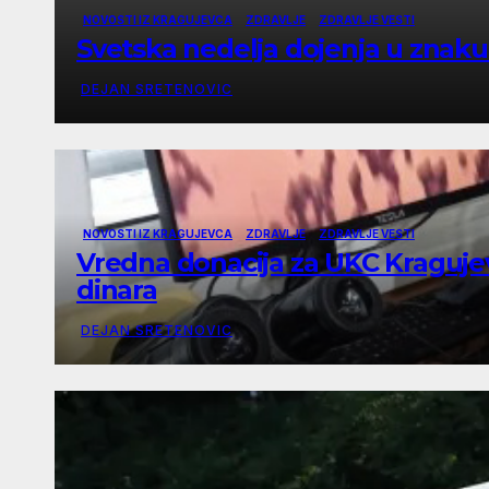
NOVOSTI IZ KRAGUJEVCA
ZDRAVLJE
ZDRAVLJE VESTI
Svetska nedelja dojenja u znaku
DEJAN SRETENOVIC
NOVOSTI IZ KRAGUJEVCA
ZDRAVLJE
ZDRAVLJE VESTI
Vredna donacija za UKC Kragujev
dinara
DEJAN SRETENOVIC