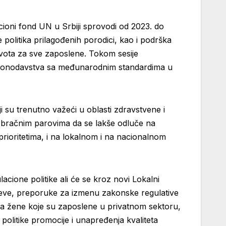
cioni fond UN u Srbiji sprovodi od 2023. do
 politika prilagođenih porodici, kao i podrška
vota za sve zaposlene. Tokom sesije
g zakonodavstva sa međunarodnim standardima u
 su trenutno važeći u oblasti zdravstvene i
m bračnim parovima da se lakše odluče na
 prioritetima, i na lokalnom i na nacionalnom
cione politike ali će se kroz novi Lokalni
 očeve, preporuke za izmenu zakonske regulative
 za žene koje su zaposlene u privatnom sektoru,
politike promocije i unapređenja kvaliteta