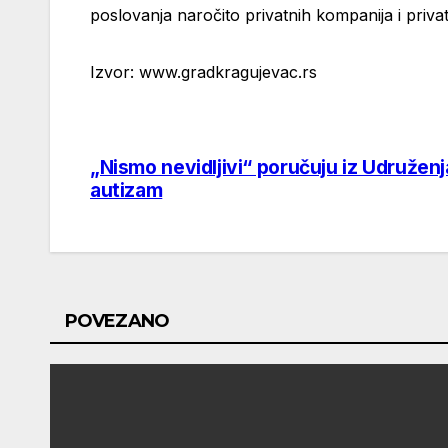
poslovanja naročito privatnih kompanija i priva
Izvor: www.gradkragujevac.rs
„Nismo nevidljivi“ poručuju iz Udruže
Post
autizam
navigation
POVEZANO