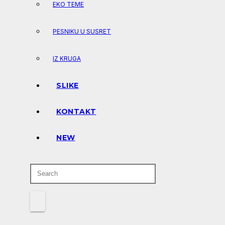
EKO TEME
PESNIKU U SUSRET
IZ KRUGA
SLIKE
KONTAKT
NEW