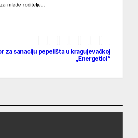
 za mlade roditelje…
r za sanaciju pepelišta u kragujevačkoj
„Energetici“