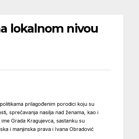
na lokalnom nivou
politikama prilagođenim porodici koju su
sti, sprečavanja nasilja nad ženama, kao i
 U ime Grada Kragujevca, sastanku su
ska i manjinska prava i Ivana Obradović