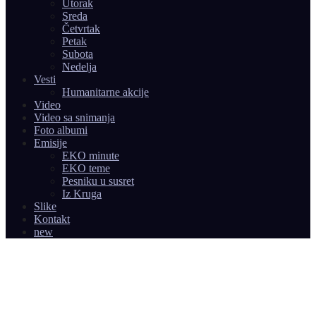
Utorak
Sreda
Četvrtak
Petak
Subota
Nedelja
Vesti
Humanitarne akcije
Video
Video sa snimanja
Foto albumi
Emisije
EKO minute
EKO teme
Pesniku u susret
Iz Kruga
Slike
Kontakt
new