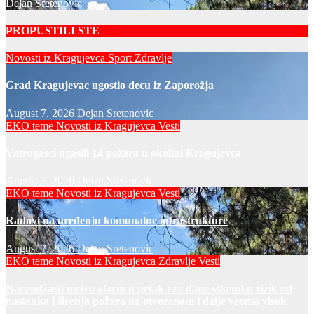
Dejan Sretenovic
PROPUSTILI STE
Novosti iz Kragujevca
Sport
Zdravlje
Grad Kragujevac ugostio decu iz Zaporožja
August 7, 2026
Dejan Sretenovic
EKO teme
Novosti iz Kragujevca
Vesti
Vatrogasci ugasili 14 požara u okolini Kragujevca
August 7, 2026
Dejan Sretenovic
EKO teme
Novosti iz Kragujevca
Vesti
Radovi na uređenju komunalne infrastrukture
August 7, 2026
Dejan Sretenovic
EKO teme
Novosti iz Kragujevca
Zdravlje Vesti
Narandžasti meteo alarm u petak i za dane vikenda: rizik od
nastanka i širenja požara na otvorenom i dalje veoma visok