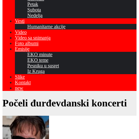
Petak
Subota
Nedelja
Vesti
Humanitarne akcije
Video
Video sa snimanja
Foto albumi
Emisije
EKO minute
EKO teme
Pesniku u susret
Iz Kruga
Slike
Kontakt
new
Počeli đurđevdanski koncerti