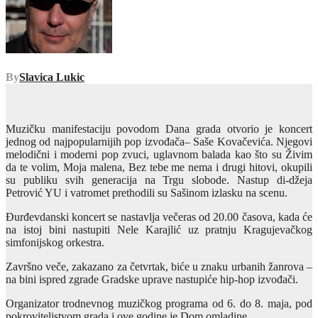
By
Slavica Lukic
Muzičku manifestaciju povodom Dana grada otvorio je koncert
jednog od najpopularnijih pop izvođača– Saše Kovačevića. Njegovi
melodični i moderni pop zvuci, uglavnom balada kao što su Živim
da te volim, Moja malena, Bez tebe me nema i drugi hitovi, okupili
su publiku svih generacija na Trgu slobode. Nastup di-džeja
Petrović YU i vatromet prethodili su Sašinom izlasku na scenu.
Đurđevdanski koncert se nastavlja večeras od 20.00 časova, kada će
na istoj bini nastupiti Nele Karajlić uz pratnju Kragujevačkog
simfonijskog orkestra.
Završno veče, zakazano za četvrtak, biće u znaku urbanih žanrova –
na bini ispred zgrade Gradske uprave nastupiće hip-hop izvođači.
Organizator trodnevnog muzičkog programa od 6. do 8. maja, pod
pokroviteljstvom grada i ove godine je Dom omladine.