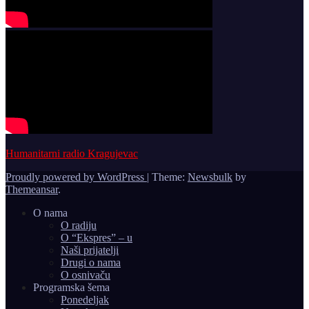
Humanitarni radio Kragujevac
Proudly powered by WordPress
|
Theme:
Newsbulk
by
Themeansar
.
O nama
O radiju
O “Ekspres” – u
Naši prijatelji
Drugi o nama
O osnivaču
Programska šema
Ponedeljak