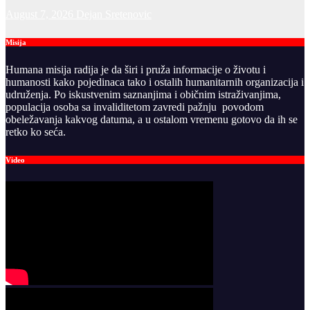
August 7, 2026
Dejan Sretenovic
Misija
Humana misija radija je da širi i pruža informacije o životu i
humanosti kako pojedinaca tako i ostalih humanitarnih organizacija i
udruženja. Po iskustvenim saznanjima i običnim istraživanjima,
populacija osoba sa invaliditetom zavredi pažnju povodom
obeležavanja kakvog datuma, a u ostalom vremenu gotovo da ih se
retko ko seća.
Video