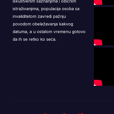
iskustvenim saznanjima i običnim
istraživanjima, populacija osoba sa
invaliditetom zavredi pažnju
povodom obeležavanja kakvog
datuma, a u ostalom vremenu gotovo
da ih se retko ko seća.