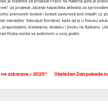
obio je sredstva za projekat Pravo na maternji jezik je pr
 vek” za projekat Jačanje kapaciteta aktivista za sprovođe
lno prenosivih bolesti i bolesti zavisnosti kod mladih uz po
 menadžer Slavoljub Đorđević kaže da je u fokusu edukacija m
, prapostojbini, kretanjima, dolasku i životu na Balkanu.
 rad Kluba osoba sa autizmom u ovoj godini.
e ne zaborave – 2025“
Obeležen Dan pobede n