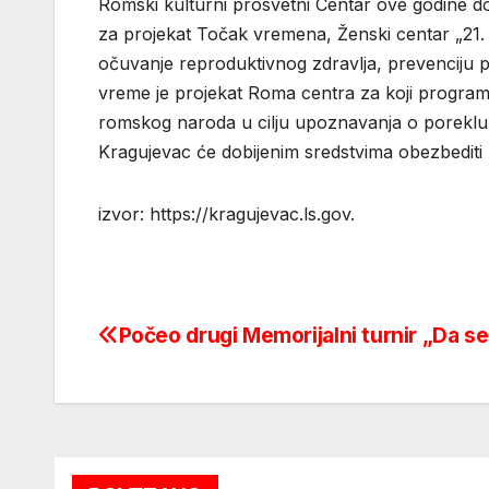
Romski kulturni prosvetni Centar ove godine d
za projekat Točak vremena, Ženski centar „21.
očuvanje reproduktivnog zdravlja, prevenciju po
vreme je projekat Roma centra za koji programski
romskog naroda u cilju upoznavanja o poreklu
Kragujevac će dobijenim sredstvima obezbediti
izvor: https://kragujevac.ls.gov.
Počeo drugi Memorijalni turnir „Da s
Post
navigation