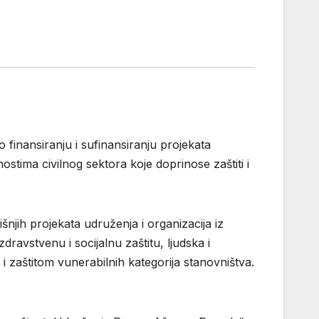
o finansiranju i sufinansiranju projekata
tima civilnog sektora koje doprinose zaštiti i
njih projekata udruženja i organizacija iz
avstvenu i socijalnu zaštitu, ljudska i
 i zaštitom vunerabilnih kategorija stanovništva.