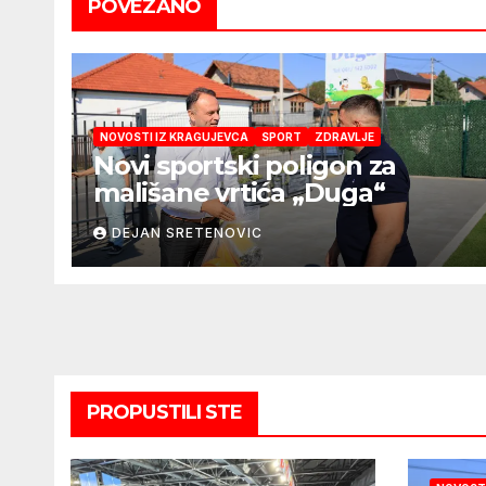
POVEZANO
NOVOSTI IZ KRAGUJEVCA
SPORT
ZDRAVLJE
Novi sportski poligon za
mališane vrtića „Duga“
DEJAN SRETENOVIC
PROPUSTILI STE