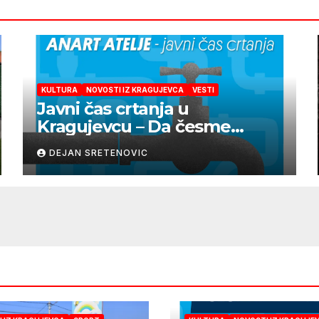
KULTURA
NOVOSTI IZ KRAGUJEVCA
VESTI
Javni čas crtanja u
Kragujevcu – Da česme
zažive
DEJAN SRETENOVIC