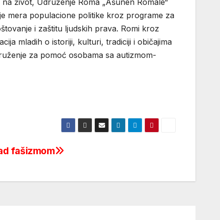
avo na život, Udruženje Roma „Ašunen Romale“
nje mera populacione politike kroz programe za
štovanje i zaštitu ljudskih prava. Romi kroz
ladih o istoriji, kulturi, tradiciji i običajima
 Udruženje za pomoć osobama sa autizmom-
ad fašizmom