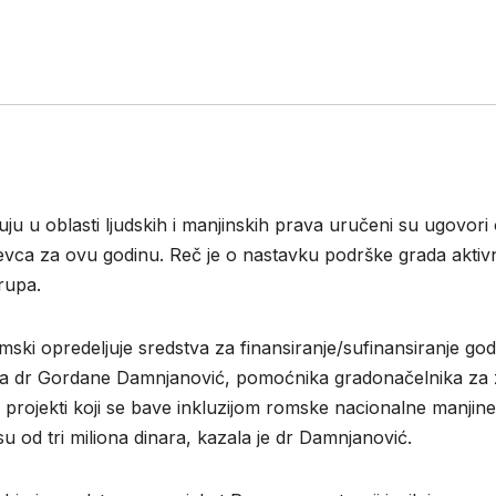
uju u oblasti ljudskih i manjinskih prava uručeni su ugovori 
vca za ovu godinu. Reč je o nastavku podrške grada aktivnos
rupa.
i opredeljuje sredstva za finansiranje/sufinansiranje godiš
ima dr Gordane Damnjanović, pomoćnika gradonačelnika za zdr
u projekti koji se bave inkluzijom romske nacionalne manjine
u od tri miliona dinara, kazala je dr Damnjanović.