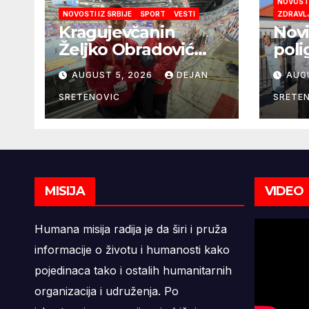
NOVOSTI
NOVOSTI IZ SRBIJE
SPORT
VESTI
ZDRAVL
Kragujevčanin
Novi
Željko Obradović
poli
novi selektor
vrti
AUGUST 5, 2026
DEJAN
AUG
Atletske
reprezentacije
SRETENOVIC
SRETE
Srbije
MISIJA
VIDEO
Humana misija radija je da širi i pruža
informacije o životu i humanosti kako
pojedinaca tako i ostalih humanitarnih
organizacija i udruženja. Po