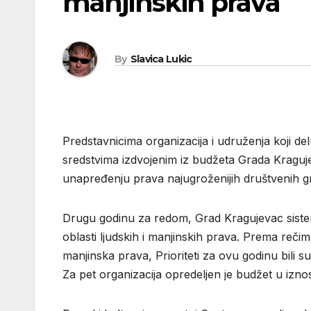
manjinskih prava
By
Slavica Lukic
Predstavnicima organizacija i udruženja koji del
sredstvima izdvojenim iz budžeta Grada Kraguje
unapređenju prava najugroženijih društvenih g
Drugu godinu za redom, Grad Kragujevac sistemsk
oblasti ljudskih i manjinskih prava. Prema reč
manjinska prava, Prioriteti za ovu godinu bili s
Za pet organizacija opredeljen je budžet u iznos