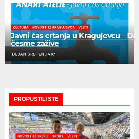
KULTURA
NOVOSTI IZ KRAGUJEVCA
VESTI
Javni čas crtanja u Kragujevcu – Da
česme zažive
DEJAN SRETENOVIC
PROPUSTILI STE
NOVOSTI IZ SRBIJE
SPORT
VESTI