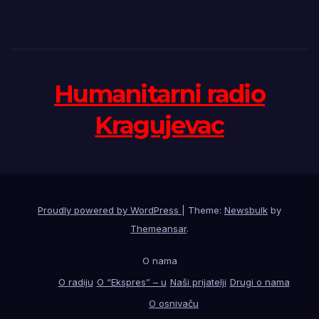
Humanitarni radio
Kragujevac
Proudly powered by WordPress
|
Theme:
Newsbulk
by
Themeansar
.
O nama
O radiju
O “Ekspres” – u
Naši prijatelji
Drugi o nama
O osnivaču