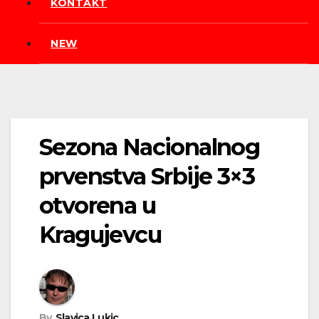
KONTAKT
NEW
Sezona Nacionalnog
prvenstva Srbije 3×3
otvorena u
Kragujevcu
By
Slavica Lukic