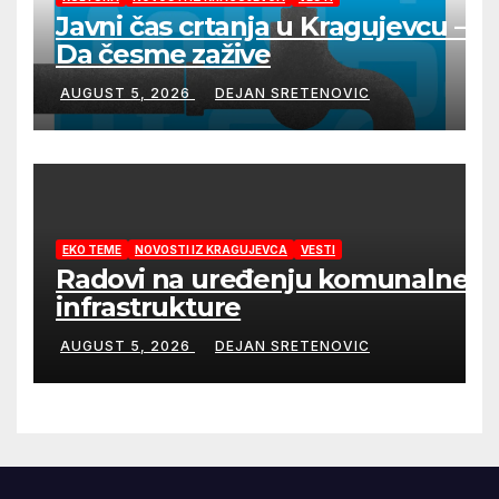
Javni čas crtanja u Kragujevcu –
Da česme zažive
AUGUST 5, 2026
DEJAN SRETENOVIC
EKO TEME
NOVOSTI IZ KRAGUJEVCA
VESTI
Radovi na uređenju komunalne
infrastrukture
AUGUST 5, 2026
DEJAN SRETENOVIC