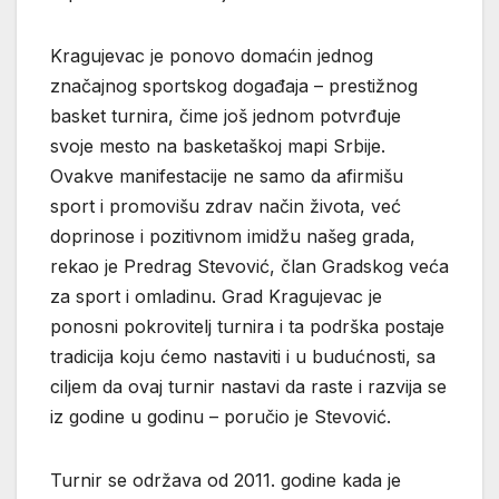
Kragujevac je ponovo domaćin jednog
značajnog sportskog događaja – prestižnog
basket turnira, čime još jednom potvrđuje
svoje mesto na basketaškoj mapi Srbije.
Ovakve manifestacije ne samo da afirmišu
sport i promovišu zdrav način života, već
doprinose i pozitivnom imidžu našeg grada,
rekao je Predrag Stevović, član Gradskog veća
za sport i omladinu. Grad Kragujevac je
ponosni pokrovitelj turnira i ta podrška postaje
tradicija koju ćemo nastaviti i u budućnosti, sa
ciljem da ovaj turnir nastavi da raste i razvija se
iz godine u godinu – poručio je Stevović.
Turnir se održava od 2011. godine kada je