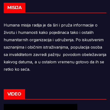
MISIJA
Humana misija radija je da širi i pruža informacije o
životu i humanosti kako pojedinaca tako i ostalih
humanitarnih organizacija i udruženja. Po iskustvenim
saznanjima i običnim istraživanjima, populacija osoba
sa invaliditetom zavredi pažnju povodom obeležavanja
kakvog datuma, a u ostalom vremenu gotovo da ih se
retko ko seća.
VIDEO