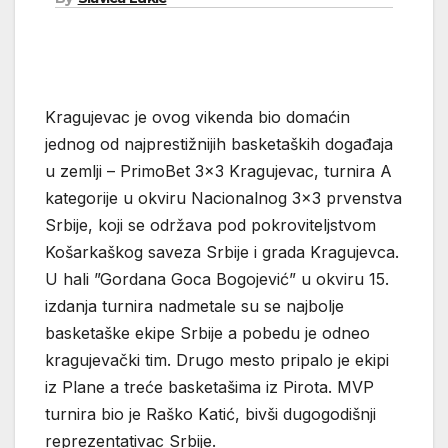
Kragujevac je ovog vikenda bio domaćin
jednog od najprestižnijih basketaških događaja
u zemlji – PrimoBet 3×3 Kragujevac, turnira A
kategorije u okviru Nacionalnog 3×3 prvenstva
Srbije, koji se održava pod pokroviteljstvom
Košarkaškog saveza Srbije i grada Kragujevca.
U hali ”Gordana Goca Bogojević” u okviru 15.
izdanja turnira nadmetale su se najbolje
basketaške ekipe Srbije a pobedu je odneo
kragujevački tim. Drugo mesto pripalo je ekipi
iz Plane a treće basketašima iz Pirota. MVP
turnira bio je Raško Katić, bivši dugogodišnji
reprezentativac Srbije.