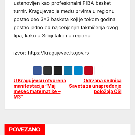
ustanovljen kao profesionalni FIBA basket
turnir. Kragujevac je među prvima u regionu
postao deo 3×3 basketa koji je tokom godina
postao jedno od najcenjenijih takmičenja ovog
tipa, kako u Srbiji tako i u regionu.
izvor: https://kragujevac.ls.gov.rs
U Kragujevcu otvorena
Održana sednica
Post
manifestacija “Maj
Saveta za unapređenje
mesec matematike –
položaja OSI
navigation
M3”
POVEZANO