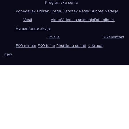
Programska šema
Ponedeljak
Utorak
Sreda
Četvrtak
Petak
Subota
Nedelja
Vesti
Video
Video sa snimanja
Foto albumi
Humanitarne akcije
Emisije
Slike
Kontakt
EKO minute
EKO teme
Pesniku u susret
Iz Kruga
new