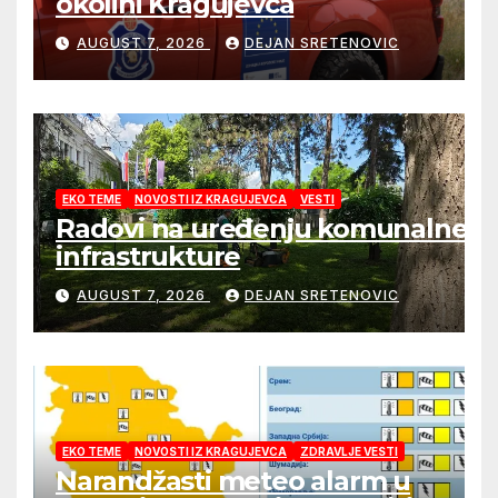
okolini Kragujevca
AUGUST 7, 2026
DEJAN SRETENOVIC
EKO TEME
NOVOSTI IZ KRAGUJEVCA
VESTI
Radovi na uređenju komunalne
infrastrukture
AUGUST 7, 2026
DEJAN SRETENOVIC
EKO TEME
NOVOSTI IZ KRAGUJEVCA
ZDRAVLJE VESTI
Narandžasti meteo alarm u