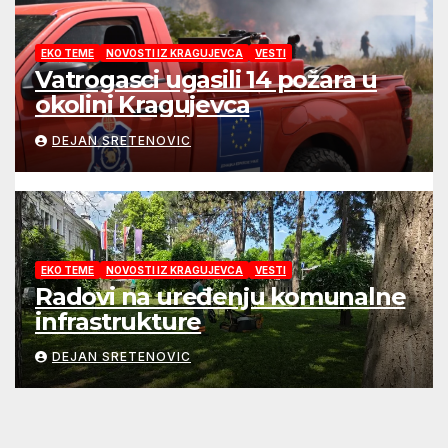
EKO TEME
NOVOSTI IZ KRAGUJEVCA
VESTI
Vatrogasci ugasili 14 požara u
okolini Kragujevca
DEJAN SRETENOVIC
EKO TEME
NOVOSTI IZ KRAGUJEVCA
VESTI
Radovi na uređenju komunalne
infrastrukture
DEJAN SRETENOVIC