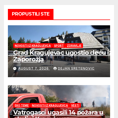
PROPUSTILI STE
NOVOSTI IZ KRAGUJEVCA
SPORT
ZDRAVLJE
Grad Kragujevac ugostio decu iz
Zaporožja
AUGUST 7, 2026
DEJAN SRETENOVIC
EKO TEME
NOVOSTI IZ KRAGUJEVCA
VESTI
Vatrogasci ugasili 14 požara u