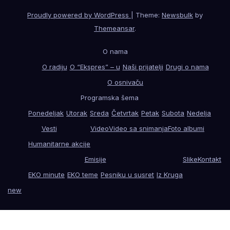
Proudly powered by WordPress
|
Theme:
Newsbulk
by
Themeansar
.
O nama
O radiju
O “Ekspres” – u
Naši prijatelji
Drugi o nama
O osnivaču
Programska šema
Ponedeljak
Utorak
Sreda
Četvrtak
Petak
Subota
Nedelja
Vesti
Video
Video sa snimanja
Foto albumi
Humanitarne akcije
Emisije
Slike
Kontakt
EKO minute
EKO teme
Pesniku u susret
Iz Kruga
new