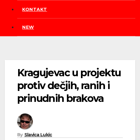
KONTAKT
NEW
Kragujevac u projektu
protiv dečjih, ranih i
prinudnih brakova
By
Slavica Lukic