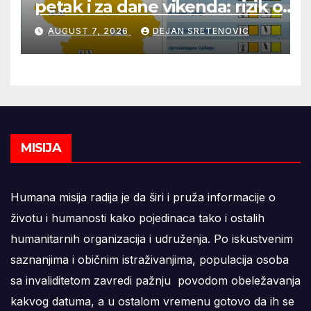
petak i za dane vikenda: rizik od
nastanka i širenja požara na
AUGUST 7, 2026
DEJAN SRETENOVIC
otvorenom i dalje veoma visok
MISIJA
Humana misija radija je da širi i pruža informacije o
životu i humanosti kako pojedinaca tako i ostalih
humanitarnih organizacija i udruženja. Po iskustvenim
saznanjima i običnim istraživanjima, populacija osoba
sa invaliditetom zavredi pažnju povodom obeležavanja
kakvog datuma, a u ostalom vremenu gotovo da ih se