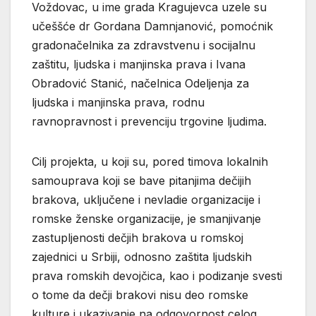
Voždovac, u ime grada Kragujevca uzele su
učeššće dr Gordana Damnjanović, pomoćnik
gradonačelnika za zdravstvenu i socijalnu
zaštitu, ljudska i manjinska prava i Ivana
Obradović Stanić, načelnica Odeljenja za
ljudska i manjinska prava, rodnu
ravnopravnost i prevenciju trgovine ljudima.
Cilj projekta, u koji su, pored timova lokalnih
samouprava koji se bave pitanjima dečijih
brakova, uključene i nevladie organizacije i
romske ženske organizacije, je smanjivanje
zastupljenosti dečjih brakova u romskoj
zajednici u Srbiji, odnosno zaštita ljudskih
prava romskih devojčica, kao i podizanje svesti
o tome da dečji brakovi nisu deo romske
kulture i ukazivanje na odgovornost celog