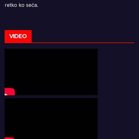
retko ko seća.
VIDEO