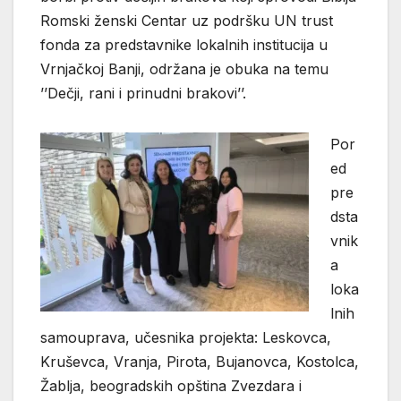
Romski ženski Centar uz podršku UN trust
fonda za predstavnike lokalnih institucija u
Vrnjačkoj Banji, održana je obuka na temu
’’Dečji, rani i prinudni brakovi’’.
Por
ed
pre
dsta
vnik
a
loka
lnih
samouprava, učesnika projekta: Leskovca,
Kruševca, Vranja, Pirota, Bujanovca, Kostolca,
Žablja, beogradskih opština Zvezdara i