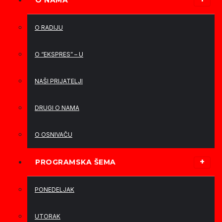
O NAMA
O RADIJU
O “EKSPRES” – U
NAŠI PRIJATELJI
DRUGI O NAMA
O OSNIVAČU
PROGRAMSKA ŠEMA
PONEDELJAK
UTORAK