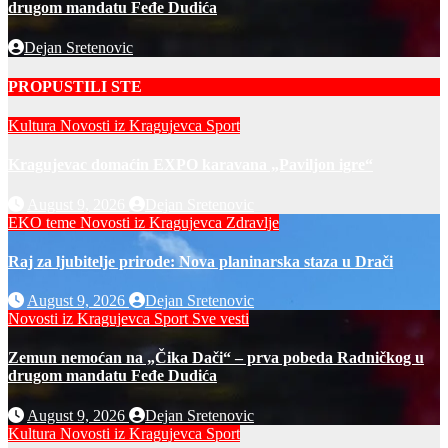
drugom mandatu Feđe Dudića
Dejan Sretenovic
PROPUSTILI STE
Kultura
Novosti iz Kragujevca
Sport
Kragujevac domaćin EXPO karavana „Paviljon igre“
August 9, 2026
Dejan Sretenovic
EKO teme
Novosti iz Kragujevca
Zdravlje
Raj za ljubitelje prirode: Nova planinarska staza u Drači
August 9, 2026
Dejan Sretenovic
Novosti iz Kragujevca
Sport
Sve vesti
Zemun nemoćan na „Čika Dači“ – prva pobeda Radničkog u
drugom mandatu Feđe Dudića
August 9, 2026
Dejan Sretenovic
Kultura
Novosti iz Kragujevca
Sport