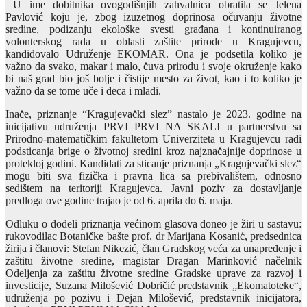
U ime dobitnika ovogodišnjih zahvalnica obratila se Jelena
Pavlović koju je, zbog izuzetnog doprinosa očuvanju životne
sredine, podizanju ekološke svesti građana i kontinuiranog
volonterskog rada u oblasti zaštite prirode u Kragujevcu,
kandidovalo Udruženje EKOMAR. Ona je podsetila koliko je
važno da svako, makar i malo, čuva prirodu i svoje okruženje kako
bi naš grad bio još bolje i čistije mesto za život, kao i to koliko je
važno da se tome uče i deca i mladi.
Inače, priznanje “Kragujevački slez” nastalo je 2023. godine na
inicijativu udruženja PRVI PRVI NA SKALI u partnerstvu sa
Prirodno-matematičkim fakultetom Univerziteta u Kragujevcu radi
podsticanja brige o životnoj sredini kroz najznačajnije doprinose u
protekloj godini. Kandidati za sticanje priznanja „Kragujevački slez“
mogu biti sva fizička i pravna lica sa prebivalištem, odnosno
sedištem na teritoriji Kragujevca. Javni poziv za dostavljanje
predloga ove godine trajao je od 6. aprila do 6. maja.
Odluku o dodeli priznanja većinom glasova doneo je žiri u sastavu:
rukovodilac Botaničke bašte prof. dr Marijana Kosanić, predsednica
žirija i članovi: Stefan Nikezić, član Gradskog veća za unapređenje i
zaštitu životne sredine, magistar Dragan Marinković načelnik
Odeljenja za zaštitu životne sredine Gradske uprave za razvoj i
investicije, Suzana Milošević Dobričić predstavnik „Ekomatoteke“,
udruženja po pozivu i Dejan Milošević, predstavnik inicijatora,