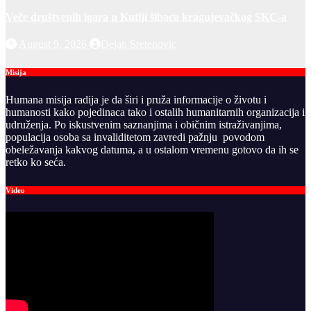
Veče društvenih igara u Kutiji šibaca kragujevačkog SKC-a
August 9, 2026
Dejan Sretenovic
Misija
Humana misija radija je da širi i pruža informacije o životu i
humanosti kako pojedinaca tako i ostalih humanitarnih organizacija i
udruženja. Po iskustvenim saznanjima i običnim istraživanjima,
populacija osoba sa invaliditetom zavredi pažnju povodom
obeležavanja kakvog datuma, a u ostalom vremenu gotovo da ih se
retko ko seća.
Video