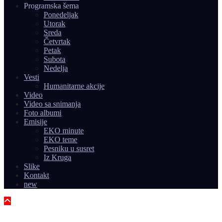
Programska šema
Ponedeljak
Utorak
Sreda
Četvrtak
Petak
Subota
Nedelja
Vesti
Humanitarne akcije
Video
Video sa snimanja
Foto albumi
Emisije
EKO minute
EKO teme
Pesniku u susret
Iz Kruga
Slike
Kontakt
new