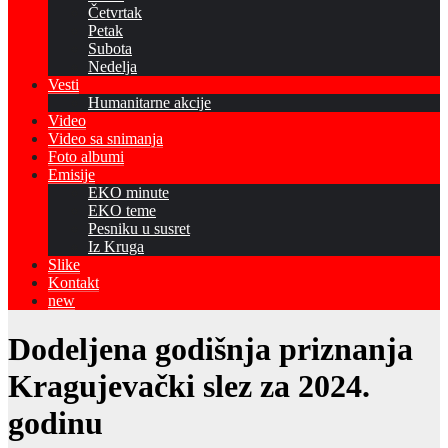
Četvrtak
Petak
Subota
Nedelja
Vesti
Humanitarne akcije
Video
Video sa snimanja
Foto albumi
Emisije
EKO minute
EKO teme
Pesniku u susret
Iz Kruga
Slike
Kontakt
new
Dodeljena godišnja priznanja
Kragujevački slez za 2024.
godinu