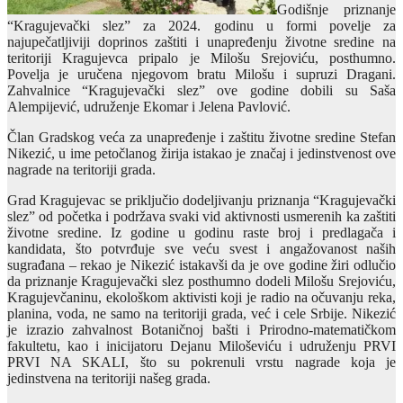
Godišnje priznanje
“Kragujevački slez” za 2024. godinu u formi povelje za
najupečatljiviji doprinos zaštiti i unapređenju životne sredine na
teritoriji Kragujevca pripalo je Milošu Srejoviću, posthumno.
Povelja je uručena njegovom bratu Milošu i supruzi Dragani.
Zahvalnice “Kragujevački slez” ove godine dobili su Saša
Alempijević, udruženje Ekomar i Jelena Pavlović.
Član Gradskog veća za unapređenje i zaštitu životne sredine Stefan
Nikezić, u ime petočlanog žirija istakao je značaj i jedinstvenost ove
nagrade na teritoriji grada.
Grad Kragujevac se priključio dodeljivanju priznanja “Kragujevački
slez” od početka i podržava svaki vid aktivnosti usmerenih ka zaštiti
životne sredine. Iz godine u godinu raste broj i predlagača i
kandidata, što potvrđuje sve veću svest i angažovanost naših
sugrađana – rekao je Nikezić istakavši da je ove godine žiri odlučio
da priznanje Kragujevački slez posthumno dodeli Milošu Srejoviću,
Kragujevčaninu, ekološkom aktivisti koji je radio na očuvanju reka,
planina, voda, ne samo na teritoriji grada, već i cele Srbije. Nikezić
je izrazio zahvalnost Botaničnoj bašti i Prirodno-matematičkom
fakultetu, kao i inicijatoru Dejanu Miloševiću i udruženju PRVI
PRVI NA SKALI, što su pokrenuli vrstu nagrade koja je
jedinstvena na teritoriji našeg grada.