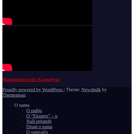
Humanitarni radio Kragujevac
Proudly powered by WordPress
|
Theme:
Newsbulk
by
Themeansar
.
O nama
O radiju
O “Ekspres” – u
Naši prijatelji
Drugi o nama
O osnivaču