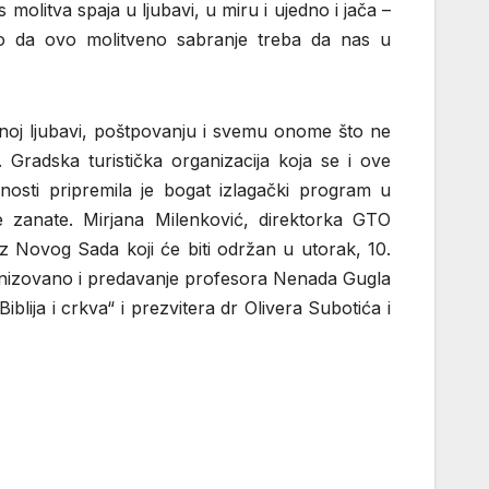
s molitva spaja u ljubavi, u miru i ujedno i jača –
ao da ovo molitveno sabranje treba da nas u
mnoj ljubavi, poštpovanju i svemu onome što ne
 Gradska turistička organizacija koja se i ove
nosti pripremila je bogat izlagački program u
re zanate. Mirjana Milenković, direktorka GTO
z Novog Sada koji će biti održan u utorak, 10.
ganizovano i predavanje profesora Nenada Gugla
lija i crkva“ i prezvitera dr Olivera Subotića i