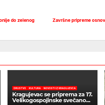
onije do zelenog
Završne pripreme osnova
DRUSTVO
KULTURA
NOVOSTI IZ KRAGUJEVCA
Kragujevac se priprema za 17.
Velikogospojinske svečanosti