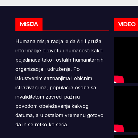
MISIJA
VIDEO
Humana misija radija je da širi i pruža
informacije o životu i humanosti kako
pojedinaca tako i ostalih humanitarnih
organizacija i udruženja. Po
iskustvenim saznanjima i običnim
istraživanjima, populacija osoba sa
invaliditetom zavredi pažnju
povodom obeležavanja kakvog
datuma, a u ostalom vremenu gotovo
da ih se retko ko seća.