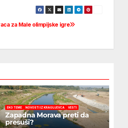
ca za Male olimpijske igre
EKO TEME
NOVOSTI IZ KRAGUJEVCA
VESTI
Zapadna Morava preti da
presuši?