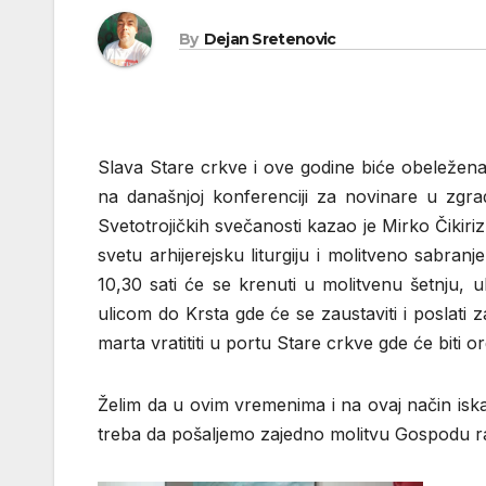
By
Dejan Sretenovic
Slava Stare crkve i ove godine biće obeležena
na današnjoj konferenciji za novinare u zgrad
Svetotrojičkih svečanosti kazao je Mirko Čiki
svetu arhijerejsku liturgiju i molitveno sabra
10,30 sati će se krenuti u molitvenu šetnju, 
ulicom do Krsta gde će se zaustaviti i poslati 
marta vratititi u portu Stare crkve gde će biti
Želim da u ovim vremenima i na ovaj način iska
treba da pošaljemo zajedno molitvu Gospodu rad