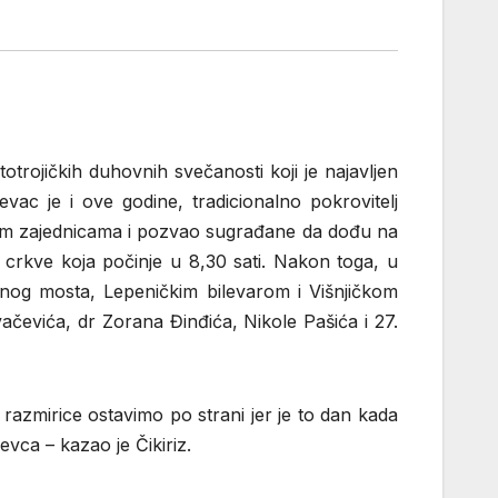
rojičkih duhovnih svečanosti koji je najavljen
vac je i ove godine, tradicionalno pokrovitelj
skim zajednicama i pozvao sugrađane da dođu na
e crkve koja počinje u 8,30 sati. Nakon toga, u
vinog mosta, Lepeničkim bilevarom i Višnjičkom
vačevića, dr Zorana Đinđića, Nikole Pašića i 27.
razmirice ostavimo po strani jer je to dan kada
vca – kazao je Čikiriz.