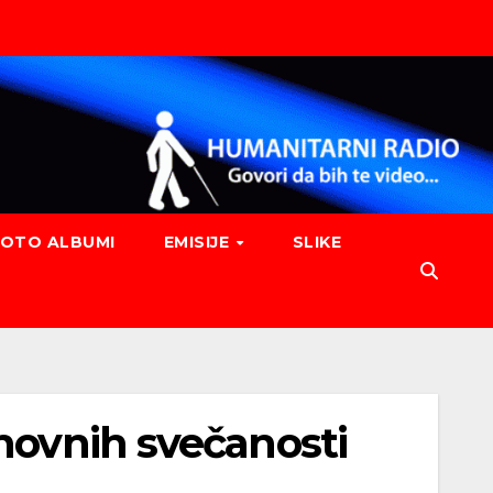
FOTO ALBUMI
EMISIJE
SLIKE
hovnih svečanosti