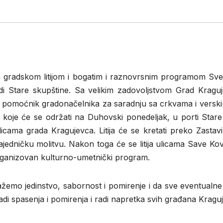
 gradskom litijom i bogatim i raznovrsnim programom Svetot
i Stare skupštine. Sa velikim zadovoljstvom Grad Kraguje
riz pomoćnik gradonačelnika za saradnju sa crkvama i ver
nje koje će se održati na Duhovski ponedeljak, u porti Star
ulicama grada Kragujevca. Litija će se kretati preko Zasta
zajedničku molitvu. Nakon toga će se litija ulicama Save Ko
 organizovan kulturno-umetnički program.
žemo jedinstvo, sabornost i pomirenje i da sve eventualne 
i spasenja i pomirenja i radi napretka svih građana Kraguje