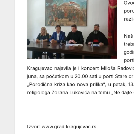
Ovog
poru
razl
Naš 
treb
godi
port
Kragujevac najavila je i koncert Miloša Radov
juna, sa početkom u 20,00 sati u porti Stare 
„Porodična kriza kao nova prilika“, u petak, 13
religiologa Zorana Lukovića na temu „Ne dajte
Izvor: www.grad kragujevac.rs