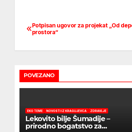
Potpisan ugovor za projekat „Od dep
Post
prostora“
navigation
POVEZANO
EKO TEME
NOVOSTI IZ KRAGUJEVCA
ZDRAVLJE
Lekovito bilje Šumadije –
prirodno bogatstvo za