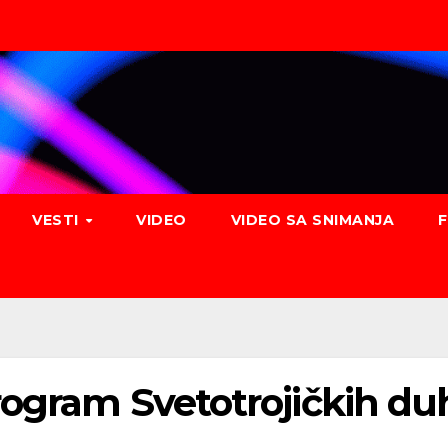
VESTI
VIDEO
VIDEO SA SNIMANJA
rogram Svetotrojičkih du