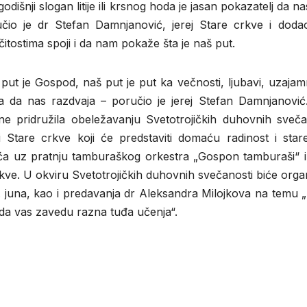
odišnji slogan litije ili krsnog hoda je jasan pokazatelj da na
čio je dr Stefan Damnjanović, jerej Stare crkve i dod
ičitostima spoji i da nam pokaže šta je naš put.
put je Gospod, naš put je put ka večnosti, ljubavi, uzaja
a da nas razdvaja – poručio je jerej Stefan Damnjanović.
ne pridružila obeležavanju Svetotrojičkih duhovnih sveča
i Stare crkve koji će predstaviti domaću radinost i sta
ića uz pratnju tamburaškog orkestra „Gospon tamburaši“ i
crkve. U okviru Svetotrojičkih duhovnih svečanosti biće or
. juna, kao i predavanja dr Aleksandra Milojkova na temu „Bib
 da vas zavedu razna tuđa učenja“.