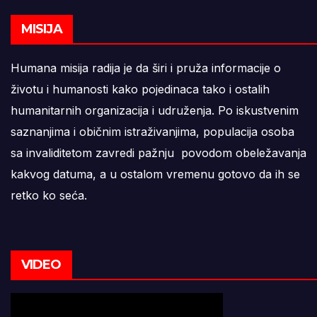
MISIJA
Humana misija radija je da širi i pruža informacije o
životu i humanosti kako pojedinaca tako i ostalih
humanitarnih organizacija i udruženja. Po iskustvenim
saznanjima i običnim istraživanjima, populacija osoba
sa invaliditetom zavredi pažnju povodom obeležavanja
kakvog datuma, a u ostalom vremenu gotovo da ih se
retko ko seća.
VIDEO