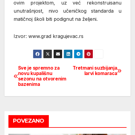
ovim projektom, uz već rekonstruisanu
unutrašnjost, nivo učeničkog standarda u
matičnoj školi biti podignut na željeni.
Izvor: www.grad kragujevac.rs
Sve je spremno za
Tretmani suzbijanja
Post
novu kupališnu
larvi komaraca
sezonu na otvorenim
navigation
bazenima
POVEZANO