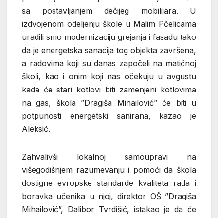
sa postavljanjem dečijeg mobilijara. U
izdvojenom odeljenju škole u Malim Pčelicama
uradili smo modernizaciju grejanja i fasadu tako
da je energetska sanacija tog objekta završena,
a radovima koji su danas započeli na matičnoj
školi, kao i onim koji nas očekuju u avgustu
kada će stari kotlovi biti zamenjeni kotlovima
na gas, škola ”Dragiša Mihailović” će biti u
potpunosti energetski sanirana, kazao je
Aleksić.
Zahvalivši lokalnoj samoupravi na
višegodišnjem razumevanju i pomoći da škola
dostigne evropske standarde kvaliteta rada i
boravka učenika u njoj, direktor OŠ ”Dragiša
Mihailović”, Dalibor Tvrdišić, istakao je da će