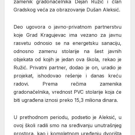
zamenik gradonačelnika Dejan Ružić i član
Gradskog veća za obrazovanje Dušan Aleksić.
Deo ugovora o javno-privatnom partnerstvu
koje Grad Kragujevac ima vezano za javnu
rasvetu odnosio se na energetsku sanaciju,
odnosno zamenu stolarije na šest javnih
objekata od kojih je jedan ova škola, rekao je
Ružić. Privatni partner, dodao je on, uradio je
projekat, ishodovao rešenje i danas kreću
radovi. Prema rečima zamenika
gradonačelnika, vrednost PVC stolarije koja će
biti ugrađena iznosi preko 15,3 miliona dinara.
U prethodnom periodu, podsetio je Aleksić, u
ovoj školi radili smo na sređivanju unutrašnjeg
prostora, kao i kompletnom uređenju dvorišta