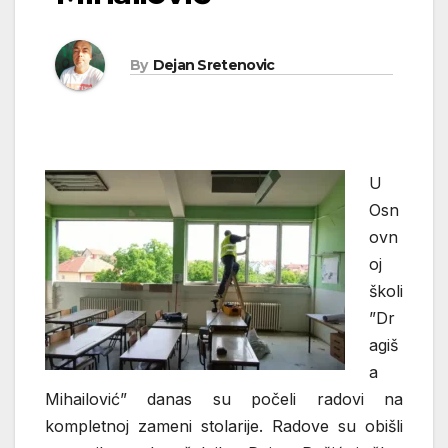
By
Dejan Sretenovic
U
Osn
ovn
oj
školi
”Dr
agiš
a
Mihailović” danas su počeli radovi na
kompletnoj zameni stolarije. Radove su obišli