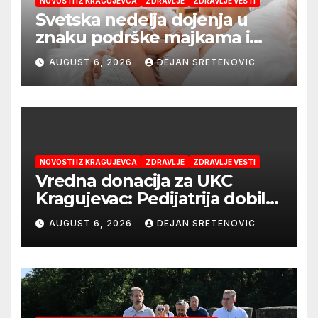
NOVOSTI IZ KRAGUJEVCA
ZDRAVLJE
ZDRAVLJE VESTI
Svetska nedelja dojenja u
znaku podrške majkama i
najboljeg početka života
AUGUST 6, 2026
DEJAN SRETENOVIC
NOVOSTI IZ KRAGUJEVCA
ZDRAVLJE
ZDRAVLJE VESTI
Vredna donacija za UKC
Kragujevac: Pedijatrija dobila
mobilni rendgen i mikroskop
AUGUST 6, 2026
DEJAN SRETENOVIC
vredne 9,6 miliona dinara