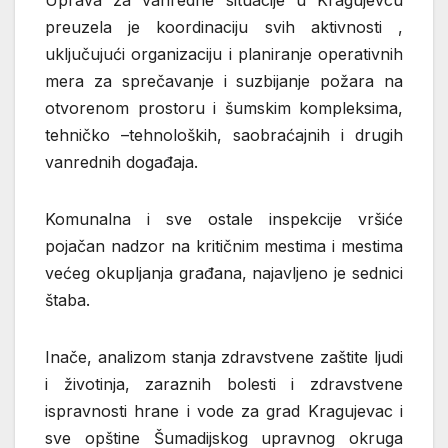
Uprava za vanredne situacije u Kragujevcu
preuzela je koordinaciju svih aktivnosti ,
uključujući organizaciju i planiranje operativnih
mera za sprečavanje i suzbijanje požara na
otvorenom prostoru i šumskim kompleksima,
tehničko –tehnoloških, saobraćajnih i drugih
vanrednih događaja.
Komunalna i sve ostale inspekcije vršiće
pojačan nadzor na kritičnim mestima i mestima
većeg okupljanja građana, najavljeno je sednici
štaba.
Inače, analizom stanja zdravstvene zaštite ljudi
i životinja, zaraznih bolesti i zdravstvene
ispravnosti hrane i vode za grad Kragujevac i
sve opštine Šumadijskog upravnog okruga