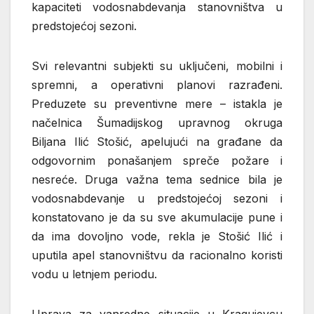
kapaciteti vodosnabdevanja stanovništva u
predstojećoj sezoni.
Svi relevantni subjekti su uključeni, mobilni i
spremni, a operativni planovi razrađeni.
Preduzete su preventivne mere – istakla je
načelnica Šumadijskog upravnog okruga
Biljana Ilić Stošić, apelujući na građane da
odgovornim ponašanjem spreče požare i
nesreće. Druga važna tema sednice bila je
vodosnabdevanje u predstojećoj sezoni i
konstatovano je da su sve akumulacije pune i
da ima dovoljno vode, rekla je Stošić Ilić i
uputila apel stanovništvu da racionalno koristi
vodu u letnjem periodu.