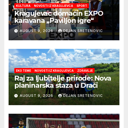
KULTURA
NOVOSTI IZ KRAGUJEVCA
SPORT
Kragujevac domaćin EXPO
karavana „Paviljon igre“
AUGUST 9, 2026
DEJAN SRETENOVIC
EKO TEME
NOVOSTI IZ KRAGUJEVCA
ZDRAVLJE
Raj za ljubitelje prirode: Nova
planinarska staza u Drači
AUGUST 9, 2026
DEJAN SRETENOVIC