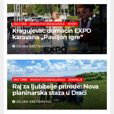
KULTURA
NOVOSTI IZ KRAGUJEVCA
SPORT
Kragujevac domaćin EXPO
karavana „Paviljon igre“
DEJAN SRETENOVIC
EKO TEME
NOVOSTI IZ KRAGUJEVCA
ZDRAVLJE
Raj za ljubitelje prirode: Nova
planinarska staza u Drači
DEJAN SRETENOVIC