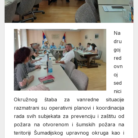
Na
dru
goj
red
ovn
oj
sed
nici
Okružnog štaba za vanredne situacije
razmatrani su operativni planovi i koordinacija
rada svih subjekata za prevenciju i zaštitu od
požara na otvorenom i šumskih požara na
teritoriji Šumadijskog upravnog okruga kao i