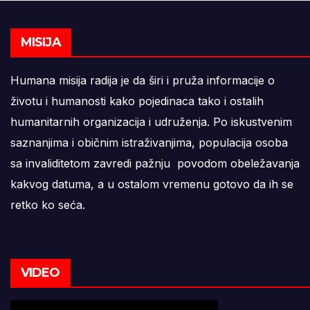
MISIJA
Humana misija radija je da širi i pruža informacije o
životu i humanosti kako pojedinaca tako i ostalih
humanitarnih organizacija i udruženja. Po iskustvenim
saznanjima i običnim istraživanjima, populacija osoba
sa invaliditetom zavredi pažnju povodom obeležavanja
kakvog datuma, a u ostalom vremenu gotovo da ih se
retko ko seća.
VIDEO