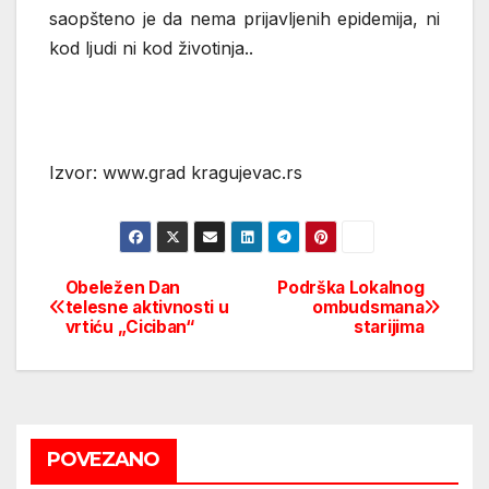
saopšteno je da nema prijavljenih epidemija, ni
kod ljudi ni kod životinja..
Izvor: www.grad kragujevac.rs
Obeležen Dan
Podrška Lokalnog
Post
telesne aktivnosti u
ombudsmana
vrtiću „Ciciban“
starijima
navigation
POVEZANO