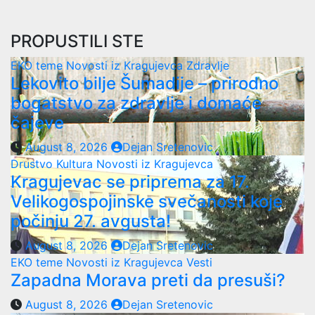
PROPUSTILI STE
EKO teme
Novosti iz Kragujevca
Zdravlje
Lekovito bilje Šumadije – prirodno
bogatstvo za zdravlje i domaće
čajeve
August 8, 2026
Dejan Sretenovic
Drustvo
Kultura
Novosti iz Kragujevca
Kragujevac se priprema za 17.
Velikogospojinske svečanosti koje
počinju 27. avgusta!
August 8, 2026
Dejan Sretenovic
EKO teme
Novosti iz Kragujevca
Vesti
Zapadna Morava preti da presuši?
August 8, 2026
Dejan Sretenovic