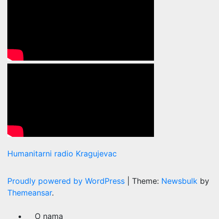
Humanitarni radio Kragujevac
Proudly powered by WordPress
|
Theme:
Newsbulk
by
Themeansar
.
O nama