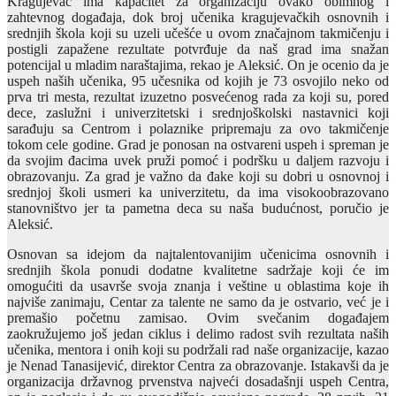
Kragujevac ima kapacitet za organizaciju ovako obimnog i
zahtevnog događaja, dok broj učenika kragujevačkih osnovnih i
srednjih škola koji su uzeli učešće u ovom značajnom takmičenju i
postigli zapažene rezultate potvrđuje da naš grad ima snažan
potencijal u mladim naraštajima, rekao je Aleksić. On je ocenio da je
uspeh naših učenika, 95 učesnika od kojih je 73 osvojilo neko od
prva tri mesta, rezultat izuzetno posvećenog rada za koji su, pored
dece, zaslužni i univerzitetski i srednjoškolski nastavnici koji
sarađuju sa Centrom i polaznike pripremaju za ovo takmičenje
tokom cele godine. Grad je ponosan na ostvareni uspeh i spreman je
da svojim đacima uvek pruži pomoć i podršku u daljem razvoju i
obrazovanju. Za grad je važno da đake koji su dobri u osnovnoj i
srednjoj školi usmeri ka univerzitetu, da ima visokoobrazovano
stanovništvo jer ta pametna deca su naša budućnost, poručio je
Aleksić.
Osnovan sa idejom da najtalentovanijim učenicima osnovnih i
srednjih škola ponudi dodatne kvalitetne sadržaje koji će im
omogućiti da usavrše svoja znanja i veštine u oblastima koje ih
najviše zanimaju, Centar za talente ne samo da je ostvario, već je i
premašio početnu zamisao. Ovim svečanim događajem
zaokružujemo još jedan ciklus i delimo radost svih rezultata naših
učenika, mentora i onih koji su podržali rad naše organizacije, kazao
je Nenad Tanasijević, direktor Centra za obrazovanje. Istakavši da je
organizacija državnog prvenstva najveći dosadašnji uspeh Centra,