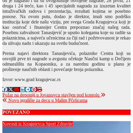
on je naglasio i da su ovogodišnje osvojene nagrade, 28 prvih, 21
druga i 24 treće, kao i 45 specijalnih nagrada za izuzetan kvalitet
istraživačkih radova i prezentacija, rezultati kojima se posebno
ponose. Na ovom putu, dodao je direktor, imali smo podršku
institucija koje dele našu viziju, pre svega Grada Kragujevca koji je
kao osnivač i finansijer Centra prepoznao značaj našeg rada.
Posebnu zahvalnost Tanasijević je uputio kolegama koje su radile sa
polaznicima, a najveću učenicima za čiji rad i požrtvovanost je rekao
da ulivaju nadu i ukazuju na svetlu budućnost.
Prema najavi direktora Tanasijevića, polaznike Centra koji su
osvojili prve tri nagrade u avgustu očekuje Naučni kamp u Dečijem
odmaralištu na Kopaoniku, a za narednu godinu u planu je
proširenje naučnih oblasti i povećanje broja polaznika.
Izvor: www.grad kragujevac.rs
Post
Požar na deponiji u Jovanovcu stavljen pod konrolu
Novo igralište za decu u Malim Pčelicama
navigation
POVEZANO
Novosti iz Kragujevca
Sport
Zdravlje