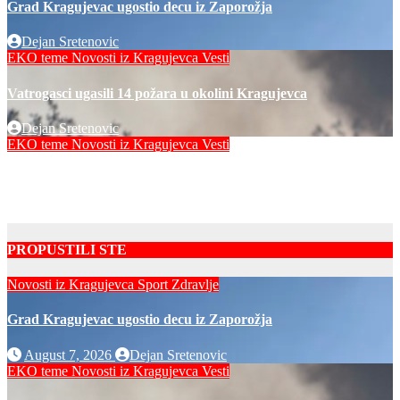
Grad Kragujevac ugostio decu iz Zaporožja
Dejan Sretenovic
EKO teme
Novosti iz Kragujevca
Vesti
Vatrogasci ugasili 14 požara u okolini Kragujevca
Dejan Sretenovic
EKO teme
Novosti iz Kragujevca
Vesti
Radovi na uređenju komunalne infrastrukture
Dejan Sretenovic
PROPUSTILI STE
Novosti iz Kragujevca
Sport
Zdravlje
Grad Kragujevac ugostio decu iz Zaporožja
August 7, 2026
Dejan Sretenovic
EKO teme
Novosti iz Kragujevca
Vesti