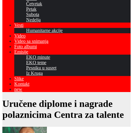
Četvrtak
Petak
Subota
Nedelja
Vesti
Humanitarne akcije
Video
Video sa snimanja
Foto albumi
Emisije
EKO minute
EKO teme
Pesniku u susret
Iz Kruga
Slike
Kontakt
new
Uručene diplome i nagrade
polaznicima Centra za talente