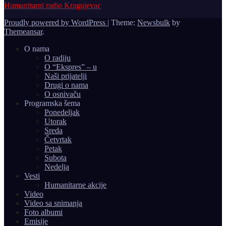
Humanitarni radio Kragujevac
Proudly powered by WordPress
|
Theme:
Newsbulk
by
Themeansar
.
O nama
O radiju
O “Ekspres” – u
Naši prijatelji
Drugi o nama
O osnivaču
Programska šema
Ponedeljak
Utorak
Sreda
Četvrtak
Petak
Subota
Nedelja
Vesti
Humanitarne akcije
Video
Video sa snimanja
Foto albumi
Emisije