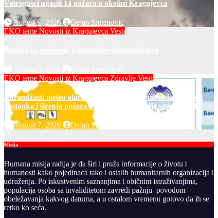
Vatrogasci ugasili 14 požara u okolini Kragujevca
August 7, 2026
Dejan Sretenovic
EKO teme
Novosti iz Kragujevca
Vesti
Radovi na uređenju komunalne infrastrukture
August 7, 2026
Dejan Sretenovic
EKO teme
Novosti iz Kragujevca
Zdravlje Vesti
Narandžasti meteo alarm u petak i za dane vikenda: rizik od
nastanka i širenja požara na otvorenom i dalje veoma visok
August 7, 2026
Dejan Sretenovic
Misija
Humana misija radija je da širi i pruža informacije o životu i
humanosti kako pojedinaca tako i ostalih humanitarnih organizacija i
udruženja. Po iskustvenim saznanjima i običnim istraživanjima,
populacija osoba sa invaliditetom zavredi pažnju povodom
obeležavanja kakvog datuma, a u ostalom vremenu gotovo da ih se
retko ko seća.