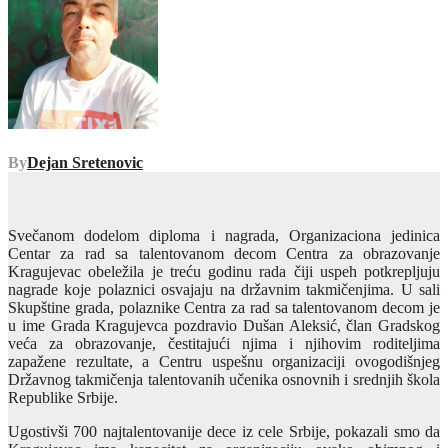
By
Dejan Sretenovic
Svečanom dodelom diploma i nagrada, Organizaciona jedinica
Centar za rad sa talentovanom decom Centra za obrazovanje
Kragujevac obeležila je treću godinu rada čiji uspeh potkrepljuju
nagrade koje polaznici osvajaju na državnim takmičenjima. U sali
Skupštine grada, polaznike Centra za rad sa talentovanom decom je
u ime Grada Kragujevca pozdravio Dušan Aleksić, član Gradskog
veća za obrazovanje, čestitajući njima i njihovim roditeljima
zapažene rezultate, a Centru uspešnu organizaciji ovogodišnjeg
Državnog takmičenja talentovanih učenika osnovnih i srednjih škola
Republike Srbije.
Ugostivši 700 najtalentovanije dece iz cele Srbije, pokazali smo da