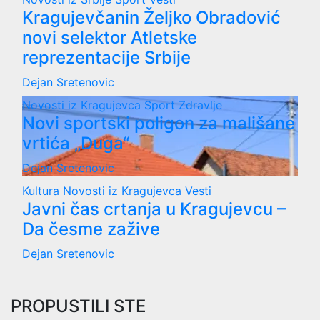
Kragujevčanin Željko Obradović
novi selektor Atletske
reprezentacije Srbije
Dejan Sretenovic
Novosti iz Kragujevca
Sport
Zdravlje
Novi sportski poligon za mališane
vrtića „Duga“
Dejan Sretenovic
Kultura
Novosti iz Kragujevca
Vesti
Javni čas crtanja u Kragujevcu –
Da česme zažive
Dejan Sretenovic
PROPUSTILI STE