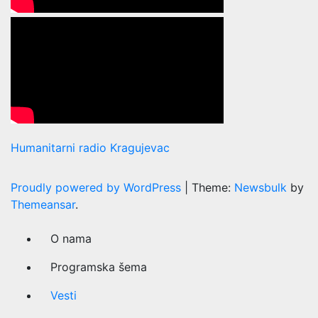
Humanitarni radio Kragujevac
Proudly powered by WordPress
|
Theme:
Newsbulk
by
Themeansar
.
O nama
Programska šema
Vesti