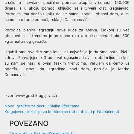
uručio tri novčane socijalne pomoći ukupne vrednosti 150.000
dinara, a u akciju pomoći uključio se i Crveni krst Kragujevac.
Porodica ima snažnu volju da se sama izbori i obnovi dom, a mi
ćemo im u tome pomoći, rekla je Damnjanović.
Porodica planira izgradnju nove kuće za Marka. Blokovi su već
obezbeđeni, a trenutno je potrebno oko 4 tone cementa i oko 800
kg armaturnog gvožđa.
Izgubili smo sve što smo imali, ali najvažnije je da smo ostali živi i
zdravi. Zahvaljujemo Gradu, vatrogascima i svim dobrim ljudima koji
su nam se našli u ovim teškim trenucima. Verujem da ćemo uz
podršku, uspeti da izgradimo novi dom, poručio je Marko
Domanović.
Izvor: www.grad kragujevac.rs
Post
Novo igralište za decu u Malim Pčelicama
Kragujevcu priznanje za kontinuiran rad u oblasti pristupačnosti
navigation
POVEZANO
Novosti iz Srbije
Sport
Vesti