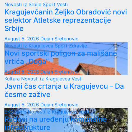
Novosti iz Srbije
Sport
Vesti
Kragujevčanin Željko Obradović novi
selektor Atletske reprezentacije
Srbije
August 5, 2026
Dejan Sretenovic
Novosti iz Kragujevca
Sport
Zdravlje
Novi sportski poligon za mališane
vrtića „Duga“
August 5, 2026
Dejan Sretenovic
Kultura
Novosti iz Kragujevca
Vesti
Javni čas crtanja u Kragujevcu – Da
česme zažive
August 5, 2026
Dejan Sretenovic
EKO teme
Novosti iz Kragujevca
Vesti
Radovi na uređenju komunalne
infrastrukture