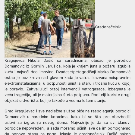
Gradonačelnik
Kragujevca Nikola Dašić sa saradnicima, obišao je porodicu
Domanović iz Gornjih Jarušica, koja je krajem juna u požaru izgubila
kuću i najveći deo imovine. Dvadesetpetogodišnji Marko Domanović
ostao je bez krova nad glavom kada je vatra, izazvana neispravnim
elektroinstalacijama, u potpunosti uništila staru i trošnu kuću u kojoj
je boravio. Zahvaljujući brzoj intervenciji vatrogasaca, izbegnuta je
veća tragedija, ali je materijalna šteta potpuna. Roditelji koriste drugi
objekat u dvorištu, koji je takođe u veoma lošem stanju.
Grad Kragujevac i sve nadležne službe biće na raspolaganju porodici
Domanović u narednim koracima, kako bi se što pre obezbedili
uslovi za izgradnju novog doma. Najvažnije je da su svi članovi
porodice nepovređeni, a sada moramo učiniti sve da im pomognemo
da ponovo stanu na noge, izjavio je gradonačelnik Dašić nakon