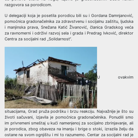
razgovora sa porodicom.
U delegaciji koja je posetila porodicu bili su i Gordana Damnjanović,
pomoćnica gradonačelnika za zdravstvenu i socijalnu zaštitu, ljudska
i manjinska prava, Snežana Katić Živanović, članica Gradskog veća
za ravnomerni i održivi razvoj sela i grada i Predrag Ivković, direktor
Centra za socijalni rad „Solidarnost“.
U ovakvim
situacijama, Grad pruža podršku i brzu reakciju. Najvažnije je što su
životi sačuvani, izjavila je pomoćnica gradonačelnika. Ponudili smo
im privremeni smeštaj u kući namenjenoj za socijalno zbrinjavanje, ali
je porodica, zbog obaveza na imanju i brige o stoki, izrazila želju da
ostane na svom ognjištu i mi to razumemo. Centar za socijalni rad je