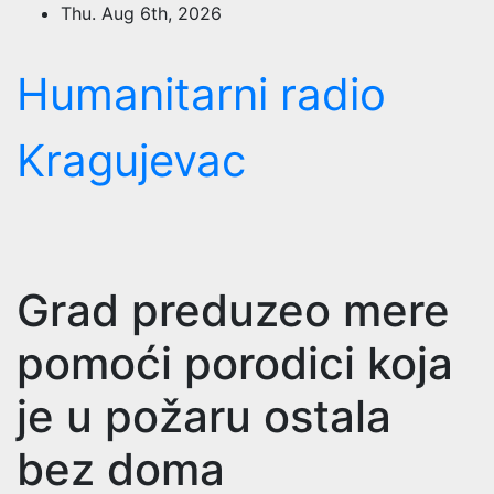
Skip
Thu. Aug 6th, 2026
to
content
Humanitarni radio
Kragujevac
Grad preduzeo mere
pomoći porodici koja
je u požaru ostala
bez doma