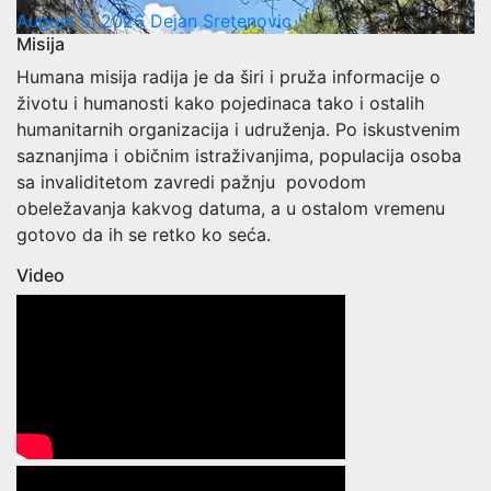
August 5, 2026
Dejan Sretenovic
Misija
Humana misija radija je da širi i pruža informacije o
životu i humanosti kako pojedinaca tako i ostalih
humanitarnih organizacija i udruženja. Po iskustvenim
saznanjima i običnim istraživanjima, populacija osoba
sa invaliditetom zavredi pažnju povodom
obeležavanja kakvog datuma, a u ostalom vremenu
gotovo da ih se retko ko seća.
Video