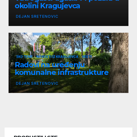
okolini Kragujevca
DEJAN SRETENOVIC
EKO TEME
NOVOSTI IZ KRAGUJEVCA
VESTI
Radovi na uređenju
komunalne infrastrukture
DEJAN SRETENOVIC