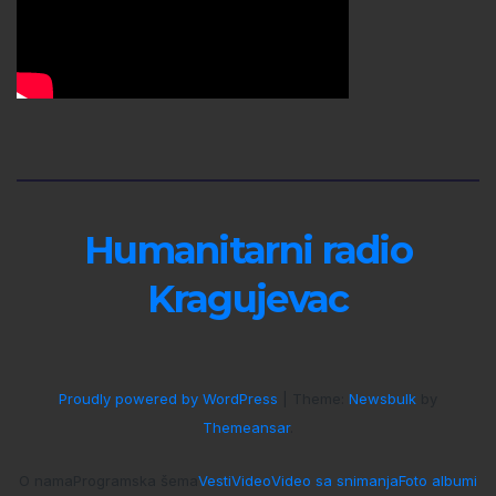
Humanitarni radio
Kragujevac
Proudly powered by WordPress
|
Theme:
Newsbulk
by
Themeansar
.
O nama
Programska šema
Vesti
Video
Video sa snimanja
Foto albumi