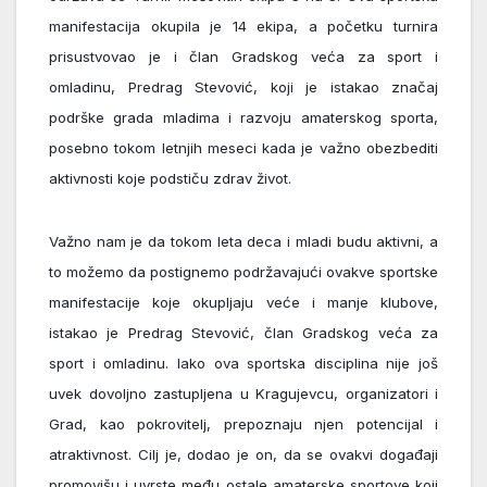
manifestacija okupila je 14 ekipa, a početku turnira
prisustvovao je i član Gradskog veća za sport i
omladinu, Predrag Stevović, koji je istakao značaj
podrške grada mladima i razvoju amaterskog sporta,
posebno tokom letnjih meseci kada je važno obezbediti
aktivnosti koje podstiču zdrav život.
Važno nam je da tokom leta deca i mladi budu aktivni, a
to možemo da postignemo podržavajući ovakve sportske
manifestacije koje okupljaju veće i manje klubove,
istakao je Predrag Stevović, član Gradskog veća za
sport i omladinu. Iako ova sportska disciplina nije još
uvek dovoljno zastupljena u Kragujevcu, organizatori i
Grad, kao pokrovitelj, prepoznaju njen potencijal i
atraktivnost. Cilj je, dodao je on, da se ovakvi događaji
promovišu i uvrste među ostale amaterske sportove koji