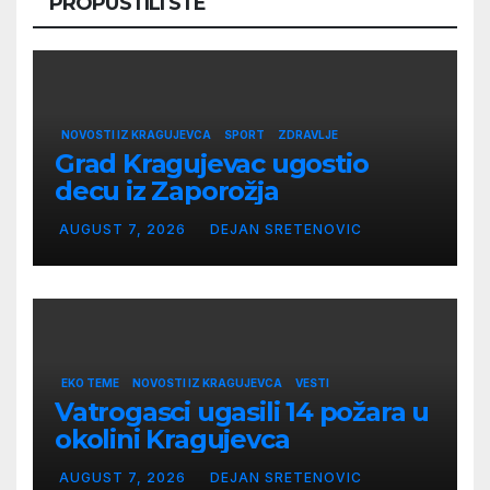
PROPUSTILI STE
NOVOSTI IZ KRAGUJEVCA
SPORT
ZDRAVLJE
Grad Kragujevac ugostio
decu iz Zaporožja
AUGUST 7, 2026
DEJAN SRETENOVIC
EKO TEME
NOVOSTI IZ KRAGUJEVCA
VESTI
Vatrogasci ugasili 14 požara u
okolini Kragujevca
AUGUST 7, 2026
DEJAN SRETENOVIC