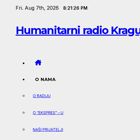
Skip
Fri. Aug 7th, 2026
8:21:27 PM
to
content
Humanitarni radio Krag
O NAMA
O RADIJU
O “EKSPRES” – U
NAŠI PRIJATELJI