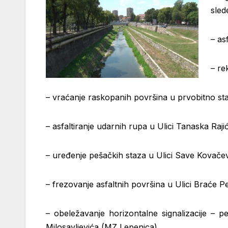
sled
– as
– re
– vraćanje raskopanih površina u prvobitno st
– asfaltiranje udarnih rupa u Ulici Tanaska Raji
– uređenje pešačkih staza u Ulici Save Kovače
– frezovanje asfaltnih površina u Ulici Braće Pe
– obeležavanje horizontalne signalizacije – 
Milosavljevića (MZ Lepenica)