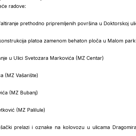
eće radove:
faltiranje prethodno pripremljenih površina u Doktorskoj u
konstrukcija platoa zamenom behaton ploča u Malom park
anje u Ulici Svetozara Markovića (MZ Centar)
ća (MZ Vašarište)
vića (MZ Bubanj)
tković (MZ Palilule)
pešački prelazi i oznake na kolovozu u ulicama Dragomira 