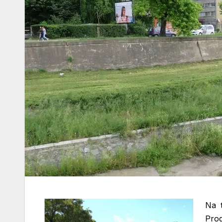
Na t
Prog