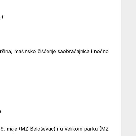
j)
vršina, mašinsko čišćenje saobraćajnica i noćno
)
, 9. maja (MZ Beloševac) i u Velikom parku (MZ