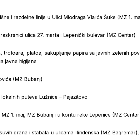
šne i razdelne linije u Ulici Miodraga Vlajića Šuke (MZ 1. ma
raskrsnici ulica 27. marta i Lepenički bulevar (MZ Centar)
, trotoara, platoa, sakupljanje papira sa javnih zelenih po
 javne higijene
rovića (MZ Bubanj)
 lokalnih puteva Lužnice – Pajazitovo
ji MZ 1. maj, MZ Bubanj i u koritu reke Lepenice (MZ Centar
 suvih grana i stabala u ulicama Ilindenska (MZ Bagremar)