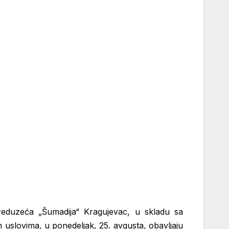
reduzeća „Šumadija“ Kragujevac, u skladu sa
slovima, u ponedeljak, 25. avgusta, obavljaju