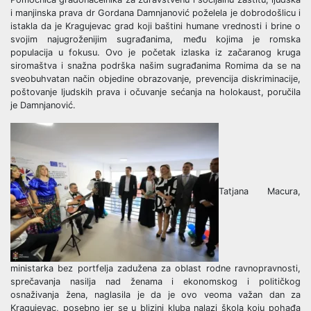
i manjinska prava dr Gordana Damnjanović poželela je dobrodošlicu i
istakla da je Kragujevac grad koji baštini humane vrednosti i brine o
svojim najugroženijim sugrađanima, među kojima je romska
populacija u fokusu. Ovo je početak izlaska iz začaranog kruga
siromaštva i snažna podrška našim sugrađanima Romima da se na
sveobuhvatan način objedine obrazovanje, prevencija diskriminacije,
poštovanje ljudskih prava i očuvanje sećanja na holokaust, poručila
je Damnjanović.
Tatjana Macura,
ministarka bez portfelja zadužena za oblast rodne ravnopravnosti,
sprečavanja nasilja nad ženama i ekonomskog i političkog
osnaživanja žena, naglasila je da je ovo veoma važan dan za
Kragujevac, posebno jer se u blizini kluba nalazi škola koju pohađa