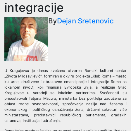
integracije
By
Dejan Sretenovic
U Kragujevcu je danas svečano otvoren Romski kulturni centar
„Života Milosavljević“, formiran u okviru projekta „Klub Roma – mesto
kulturne, društvene i obrazovne emancipacije i integracije Roma na
lokalnom nivou“, koji finansira Evropska unija, a realizuje Grad
Kragujevac u saradnji sa lokalnim partnerima. Svečanosti su
prisustvovali Tatjana Macura, ministarka bez portfelja zadužena za
oblast rodne ravnopravnosti, sprečavanja nasilja nad ženama i
ekonomskog i političkog osnaživanja žena, državni sekretari više
ministarstava, predstavnici republičkog parlamenta, gradskih
ustanova, institucija i udruženja.
Pomoćnica gradonačelnika za zdravstvenu i socijalnu zaštitu, ljudska