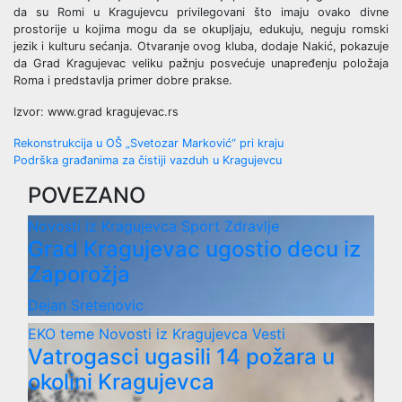
da su Romi u Kragujevcu privilegovani što imaju ovako divne
prostorije u kojima mogu da se okupljaju, edukuju, neguju romski
jezik i kulturu sećanja. Otvaranje ovog kluba, dodaje Nakić, pokazuje
da Grad Kragujevac veliku pažnju posvećuje unapređenju položaja
Roma i predstavlja primer dobre prakse.
Izvor: www.grad kragujevac.rs
Post
Rekonstrukcija u OŠ „Svetozar Marković“ pri kraju
Podrška građanima za čistiji vazduh u Kragujevcu
navigation
POVEZANO
Novosti iz Kragujevca
Sport
Zdravlje
Grad Kragujevac ugostio decu iz
Zaporožja
Dejan Sretenovic
EKO teme
Novosti iz Kragujevca
Vesti
Vatrogasci ugasili 14 požara u
okolini Kragujevca