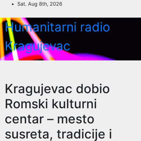
Skip
Sat. Aug 8th, 2026
to
content
Humanitarni radio
Kragujevac
Kragujevac dobio
Romski kulturni
centar – mesto
susreta, tradicije i