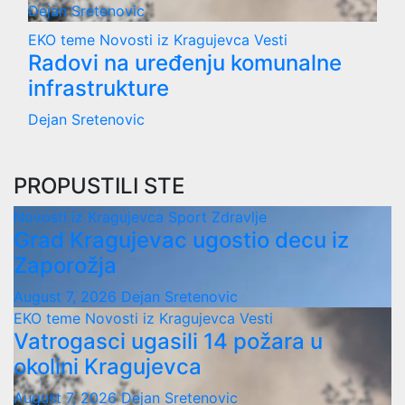
Dejan Sretenovic
EKO teme
Novosti iz Kragujevca
Vesti
Radovi na uređenju komunalne
infrastrukture
Dejan Sretenovic
PROPUSTILI STE
Novosti iz Kragujevca
Sport
Zdravlje
Grad Kragujevac ugostio decu iz
Zaporožja
August 7, 2026
Dejan Sretenovic
EKO teme
Novosti iz Kragujevca
Vesti
Vatrogasci ugasili 14 požara u
okolini Kragujevca
August 7, 2026
Dejan Sretenovic