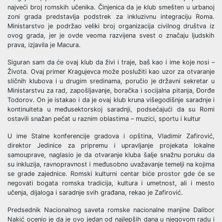
najveći broj romskih učenika. Činjenica da je klub smešten u urbanoj
zoni grada predstavlja podstrek za inkluzivnu integraciju Roma.
Ministarstvo je podržao veliki broj organizacija civilnog društva iz
ovog grada, jer je ovde veoma razvijena svest o značaju ljudskih
prava, izjavila je Macura.
Siguran sam da će ovaj klub da živi i traje, baš kao i ime koje nosi –
Života. Ovaj primer Kragujevca može poslužiti kao uzor za otvaranje
sličnih klubova i u drugim sredinama, poručio je državni sekretar u
Ministarstvu za rad, zapošljavanje, boračka i socijalna pitanja, Đorđe
Todorov. On je istakao i da je ovaj klub kruna višegodišnje saradnje i
kontinuiteta u međusektorskoj saradnji, podsećajući da su Romi
ostavili snažan pečat u raznim oblastima – muzici, sportu i kultur
U ime Stalne konferencije gradova i opština, Vladimir Zafirović,
direktor Jedinice za pripremu i upravljanje projekata lokalne
samouprave, naglasio je da otvaranje kluba šalje snažnu poruku da
su inkluzija, ravnopravnost i međusobno uvažavanje temelji na kojima
se grade zajednice. Romski kulturni centar biće prostor gde će se
negovati bogata romska tradicija, kultura i umetnost, ali i mesto
učenja, dijaloga i saradnje svih građana, rekao je Zafirović.
Predsednik Nacionalnog saveta romske nacionalne manjine Dalibor
Nakić ocenio je da je ovo jedan od najlepših dana u njegovom radu i