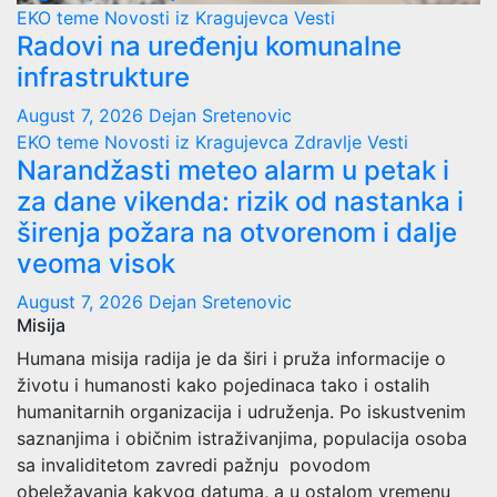
EKO teme
Novosti iz Kragujevca
Vesti
Radovi na uređenju komunalne
infrastrukture
August 7, 2026
Dejan Sretenovic
EKO teme
Novosti iz Kragujevca
Zdravlje Vesti
Narandžasti meteo alarm u petak i
za dane vikenda: rizik od nastanka i
širenja požara na otvorenom i dalje
veoma visok
August 7, 2026
Dejan Sretenovic
Misija
Humana misija radija je da širi i pruža informacije o
životu i humanosti kako pojedinaca tako i ostalih
humanitarnih organizacija i udruženja. Po iskustvenim
saznanjima i običnim istraživanjima, populacija osoba
sa invaliditetom zavredi pažnju povodom
obeležavanja kakvog datuma, a u ostalom vremenu