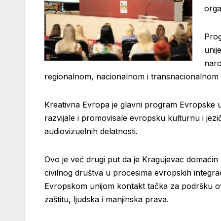
orga
Prog
unij
naro
regionalnom, nacionalnom i transnacionalnom 
Kreativna Evropa je glavni program Evropske un
razvijale i promovisale evropsku kulturnu i jezi
audiovizuelnih delatnosti.
Ovo je već drugi put da je Kragujevac domaćin 
civilnog društva u procesima evropskih integracij
Evropskom unijom kontakt tačka za podršku ov
zaštitu, ljudska i manjinska prava.