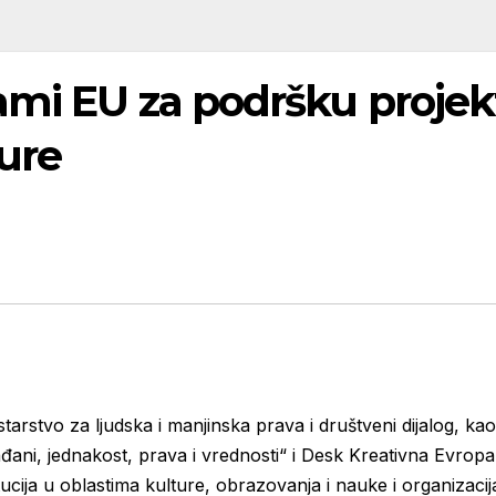
rami EU za podršku proje
ture
starstvo za ljudska i manjinska prava i društveni dijalog, 
đani, jednakost, prava i vrednosti“ i Desk Kreativna Evropa
itucija u oblastima kulture, obrazovanja i nauke i organizac