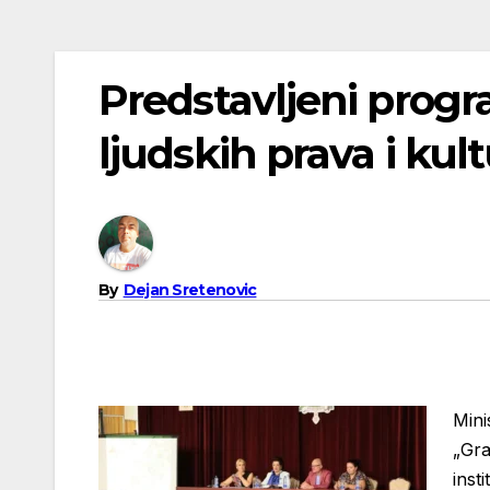
Predstavljeni prog
ljudskih prava i kul
By
Dejan Sretenovic
Mini
„Gra
inst