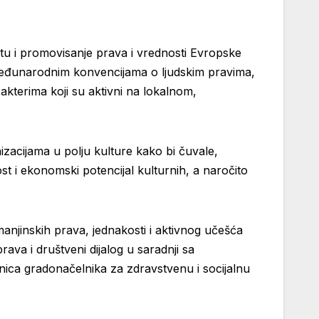
titu i promovisanje prava i vrednosti Evropske
međunarodnim konvencijama o ljudskim pravima,
akterima koji su aktivni na lokalnom,
zacijama u polju kulture kako bi čuvale,
st i ekonomski potencijal kulturnih, a naročito
njinskih prava, jednakosti i aktivnog učešća
rava i društveni dijalog u saradnji sa
ca gradonačelnika za zdravstvenu i socijalnu