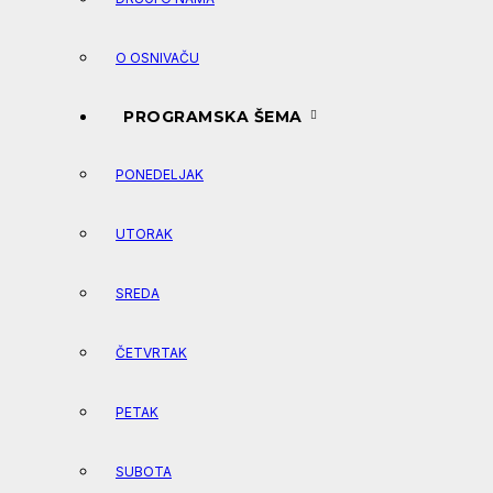
O OSNIVAČU
PROGRAMSKA ŠEMA
PONEDELJAK
UTORAK
SREDA
ČETVRTAK
PETAK
SUBOTA