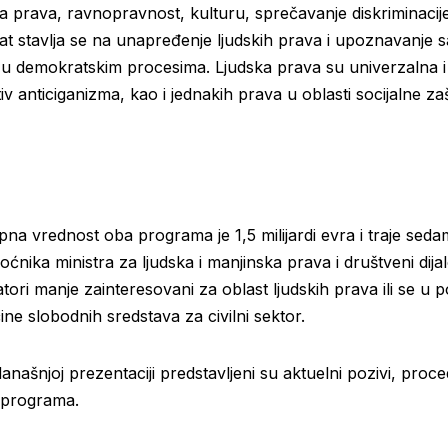
prava, ravnopravnost, kulturu, sprečavanje diskriminacije i s
t stavlja se na unapređenje ljudskih prava i upoznavanje
u demokratskim procesima. Ljudska prava su univerzalna i s
v anticiganizma, kao i jednakih prava u oblasti socijalne za
na vrednost oba programa je 1,5 milijardi evra i traje sedam
ćnika ministra za ljudska i manjinska prava i društveni dijalo
tori manje zainteresovani za oblast ljudskih prava ili se u
čine slobodnih sredstava za civilni sektor.
anašnjoj prezentaciji predstavljeni su aktuelni pozivi, proced
a programa.