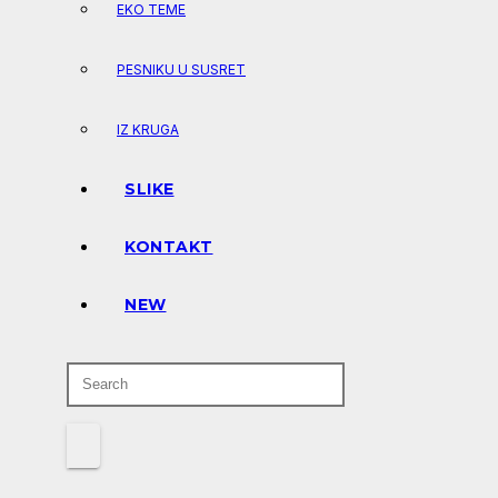
EKO TEME
PESNIKU U SUSRET
IZ KRUGA
SLIKE
KONTAKT
NEW