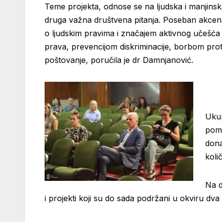
Teme projekta, odnose se na ljudska i manjinska 
druga važna društvena pitanja. Poseban akcena
o ljudskim pravima i značajem aktivnog učešća 
prava, prevencijom diskriminacije, borbom proti
poštovanje, poručila je dr Damnjanović.
Ukup
pomo
dona
koli
Na d
i projekti koji su do sada podržani u okviru dv