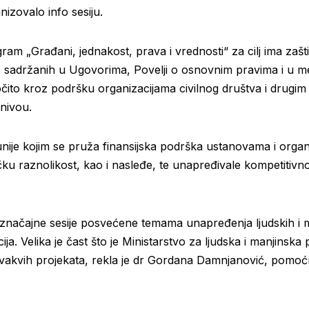
nizovalo info sesiju.
ram „Građani, jednakost, prava i vrednosti“ za cilj ima zaš
e sadržanih u Ugovorima, Povelji o osnovnim pravima i u 
čito kroz podršku organizacijama civilnog društva i drugim 
nivou.
ije kojim se pruža finansijska podrška ustanovama i organi
čku raznolikost, kao i nasleđe, te unapređivale kompetitivno
značajne sesije posvećene temama unapređenja ljudskih i ma
a. Velika je čast što je Ministarstvo za ljudska i manjinska p
akvih projekata, rekla je dr Gordana Damnjanović, pomoćni