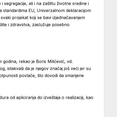
egregacije, ali i na zaštitu životne sredine i
 sa standardima EU, Univerzalnom deklaracijom
vaki projekat koji se bavi izjednačavanjem
štite i zdravstva, zaslužuje posebno
 godina, rekao je Boris Milićević, vd.
g, istakvaši da je njegov značaj još veći jer su
 potpunosti povlače, što dovodi da smanjene
ura od apliciranja do izveštaja o realizaciji, kao