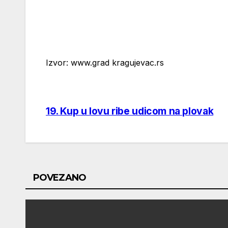
Izvor: www.grad kragujevac.rs
19. Kup u lovu ribe udicom na plovak
Post
navigation
POVEZANO