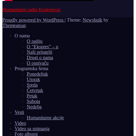
Humanitarni radio Kragujevac
Proudly powered by WordPress
|
Theme:
Newsbulk
by
Themeansar
.
O nama
O radiju
O “Ekspres” – u
Naši prijatelji
Drugi o nama
O osnivaču
Programska šema
Ponedeljak
Utorak
Sreda
Četvrtak
Petak
Subota
Nedelja
Vesti
Humanitarne akcije
Video
Video sa snimanja
Foto albumi