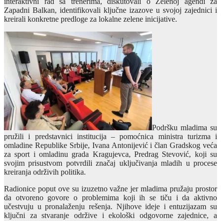
interaktivni rad sa trenerima, diskutovali o Zelenoj agendi za
Zapadni Balkan, identifikovali ključne izazove u svojoj zajednici i
kreirali konkretne predloge za lokalne zelene inicijative.
Podršku mladima su
pružili i predstavnici institucija – pomoćnica ministra turizma i
omladine Republike Srbije, Ivana Antonijević i član Gradskog veća
za sport i omladinu grada Kragujevca, Predrag Stevović, koji su
svojim prisustvom potvrdili značaj uključivanja mladih u procese
kreiranja održivih politika.
Radionice poput ove su izuzetno važne jer mladima pružaju prostor
da otvoreno govore o problemima koji ih se tiču i da aktivno
učestvuju u pronalaženju rešenja. Njihove ideje i entuzijazam su
ključni za stvaranje održive i ekološki odgovorne zajednice, a