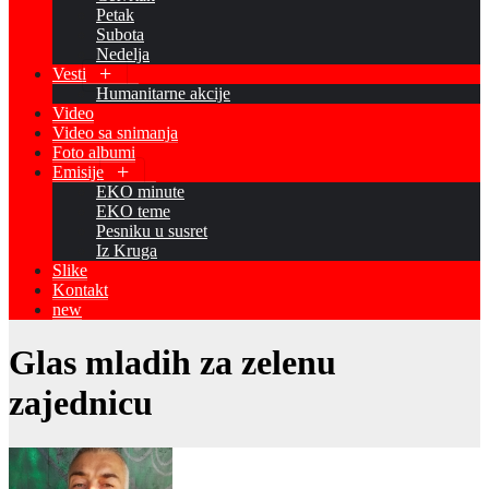
Petak
Subota
Nedelja
Vesti
Humanitarne akcije
Video
Video sa snimanja
Foto albumi
Emisije
EKO minute
EKO teme
Pesniku u susret
Iz Kruga
Slike
Kontakt
new
Glas mladih za zelenu
zajednicu