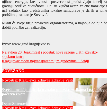
njihova energija, kreativnost i posvećenost predstavljaju temelj za
gradnju održive budućnosti. Oni su ključni akteri zelene tranzicije i
naš zadatak kao predstavnika lokalne samuprave je da ih u tome
podržimo, istakao je Stevović.
Mladi će svoje ideje proslediti organizatorima, a najbolja od njih će
dobiti podršku za realizaciju.
Izvor: www.grad kragujevac.rs
Post
Najavljen 20. Joakimfest i početak nove sezone u Knjaževsko-
srpskom teatru
navigation
Kragujevac među najtransparentnijim gradovima u Srbiji
POVEZANO
Novosti iz Kragujevca
Zdravlje
Zdravlje Vesti
Svetska nedelja dojenja u znaku podrške majkama i najboljeg
početka života
Dejan Sretenovic
Novosti iz Kragujevca
Zdravlje
Zdravlje Vesti