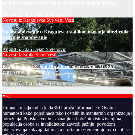
mobilni rendgen i mikroskop vredne 9,6 miliona dinara
August 6, 2026
Dejan Sretenovic
Novosti iz Kragujevca
Sve vesti
Vesti
Vodosnabdevanje u Kragujevcu stabilno, ulaganja obezbedila
sigurnije snabdevanje
August 6, 2026
Dejan Sretenovic
Novosti iz Srbije
Sport
Vesti
Kragujevčanin Željko Obradović novi selektor Atletske
reprezentacije Srbije
August 5, 2026
Dejan Sretenovic
Misija
Humana misija radija je da širi i pruža informacije o životu i
humanosti kako pojedinaca tako i ostalih humanitarnih organizacija i
udruženja. Po iskustvenim saznanjima i običnim istraživanjima,
populacija osoba sa invaliditetom zavredi pažnju povodom
obeležavanja kakvog datuma, a u ostalom vremenu gotovo da ih se
retko ko seća.