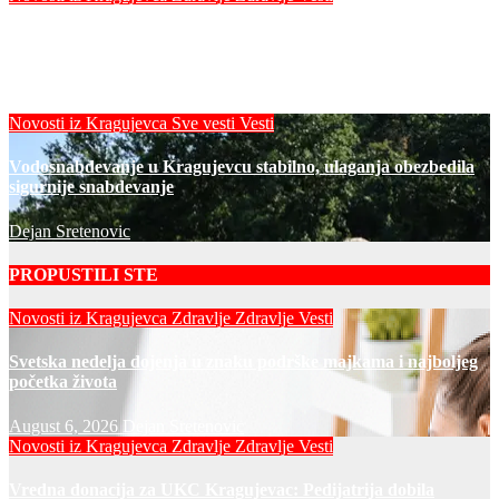
Vredna donacija za UKC Kragujevac: Pedijatrija dobila
mobilni rendgen i mikroskop vredne 9,6 miliona dinara
Dejan Sretenovic
Novosti iz Kragujevca
Sve vesti
Vesti
Vodosnabdevanje u Kragujevcu stabilno, ulaganja obezbedila
sigurnije snabdevanje
Dejan Sretenovic
PROPUSTILI STE
Novosti iz Kragujevca
Zdravlje
Zdravlje Vesti
Svetska nedelja dojenja u znaku podrške majkama i najboljeg
početka života
August 6, 2026
Dejan Sretenovic
Novosti iz Kragujevca
Zdravlje
Zdravlje Vesti
Vredna donacija za UKC Kragujevac: Pedijatrija dobila