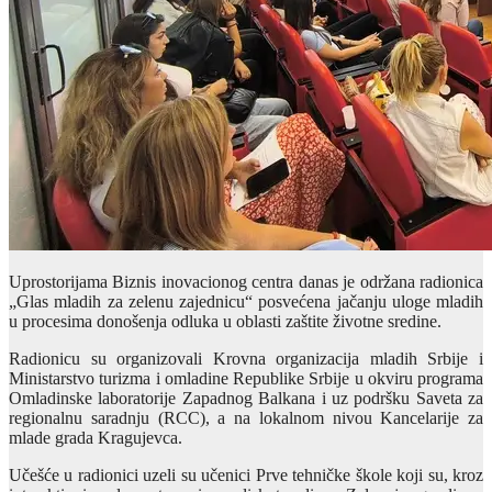
Uprostorijama Biznis inovacionog centra danas je održana radionica
„Glas mladih za zelenu zajednicu“ posvećena jačanju uloge mladih
u procesima donošenja odluka u oblasti zaštite životne sredine.
Radionicu su organizovali Krovna organizacija mladih Srbije i
Ministarstvo turizma i omladine Republike Srbije u okviru programa
Omladinske laboratorije Zapadnog Balkana i uz podršku Saveta za
regionalnu saradnju (RCC), a na lokalnom nivou Kancelarije za
mlade grada Kragujevca.
Učešće u radionici uzeli su učenici Prve tehničke škole koji su, kroz