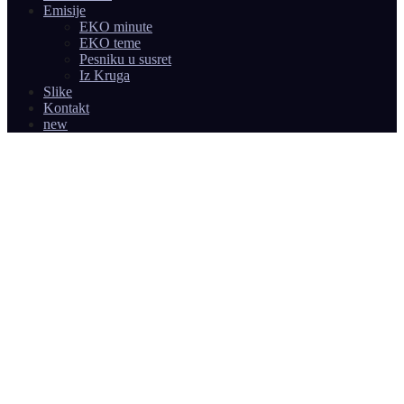
Emisije
EKO minute
EKO teme
Pesniku u susret
Iz Kruga
Slike
Kontakt
new