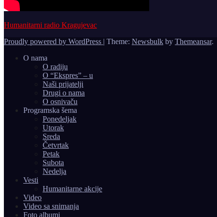
Humanitarni radio Kragujevac
Proudly powered by WordPress
|
Theme:
Newsbulk
by
Themeansar
.
O nama
O radiju
O “Ekspres” – u
Naši prijatelji
Drugi o nama
O osnivaču
Programska šema
Ponedeljak
Utorak
Sreda
Četvrtak
Petak
Subota
Nedelja
Vesti
Humanitarne akcije
Video
Video sa snimanja
Foto albumi