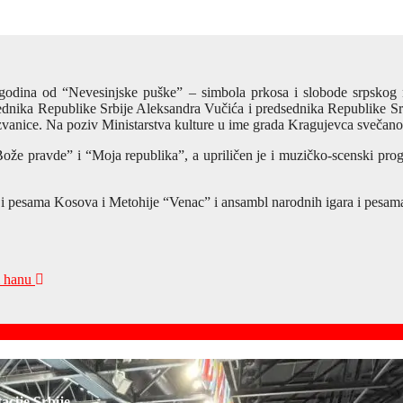
150 godina od “Nevesinjske puške” – simbola prkosa i slobode srpsk
ednika Republike Srbije Aleksandra Vučića i predsednika Republike Sr
zvanice. Na poziv Ministarstva kulture u ime grada Kragujevca svečanos
“Bože pravde” i “Moja republika”, a upriličen je i muzičko-scenski pr
i pesama Kosova i Metohije “Venac” i ansambl narodnih igara i pesama
m hanu
acije Srbije