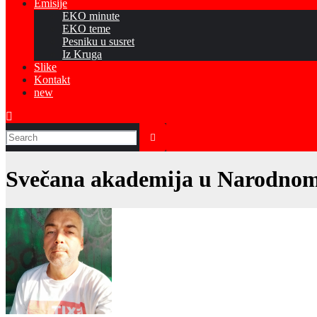
Emisije
EKO minute
EKO teme
Pesniku u susret
Iz Kruga
Slike
Kontakt
new
Svečana akademija u Narodnom