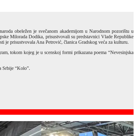
og naroda obeležen je svečanom akademijom u Narodnom pozorištu u
pske Milorada Dodika, prisustvovali su predstavnici Vlade Republike
ti je prisustvovala Ana Petrović, članica Gradskog veća za kulturu.
ogram, tokom kojeg je u scenskoj formi prikazana poema “Nevesinjska
 Srbije “Kolo”.