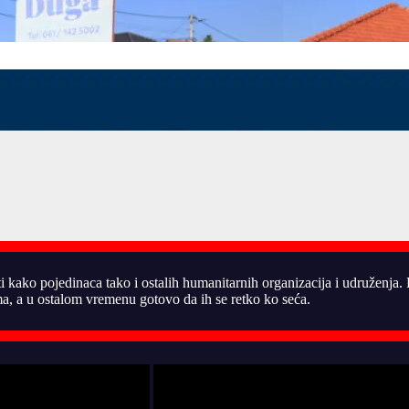
ti kako pojedinaca tako i ostalih humanitarnih organizacija i udruženja
, a u ostalom vremenu gotovo da ih se retko ko seća.