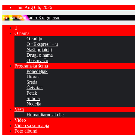
Skip
Thu. Aug 6th, 2026
to
Humanitarni radio Kragujevac
content
O nama
O radiju
O “Ekspres” – u
Naši prijatelji
Drugi o nama
O osnivaču
Programska šema
Ponedeljak
Utorak
Sreda
Četvrtak
Petak
Subota
Nedelja
Vesti
Humanitarne akcije
Video
Video sa snimanja
Foto albumi