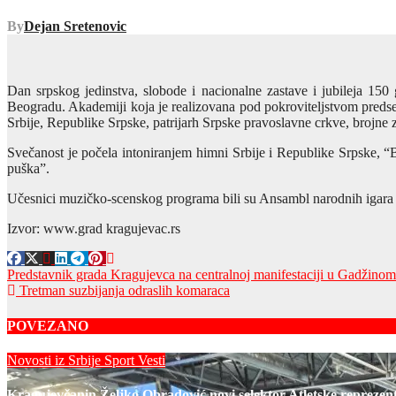
By
Dejan Sretenovic
Dan srpskog jedinstva, slobode i nacionalne zastave i jubileja 
Beogradu. Akademiji koja je realizovana pod pokroviteljstvom preds
Srbije, Republike Srpske, patrijarh Srpske pravoslavne crkve, brojne 
Svečanost je počela intoniranjem himni Srbije i Republike Srpske, 
puška”.
Učesnici muzičko-scenskog programa bili su Ansambl narodnih igara 
Izvor: www.grad kragujevac.rs
Post
Predstavnik grada Kragujevca na centralnoj manifestaciji u Gadžino
Tretman suzbijanja odraslih komaraca
navigation
POVEZANO
Novosti iz Srbije
Sport
Vesti
Kragujevčanin Željko Obradović novi selektor Atletske reprezent