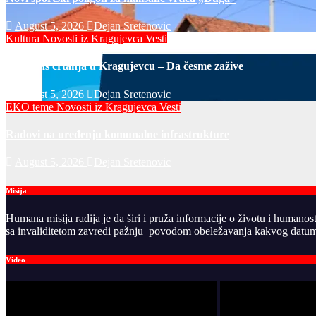
August 5, 2026
Dejan Sretenovic
Kultura
Novosti iz Kragujevca
Vesti
Javni čas crtanja u Kragujevcu – Da česme zažive
August 5, 2026
Dejan Sretenovic
EKO teme
Novosti iz Kragujevca
Vesti
Radovi na uređenju komunalne infrastrukture
August 5, 2026
Dejan Sretenovic
Misija
Humana misija radija je da širi i pruža informacije o životu i humanos
sa invaliditetom zavredi pažnju povodom obeležavanja kakvog datuma
Video