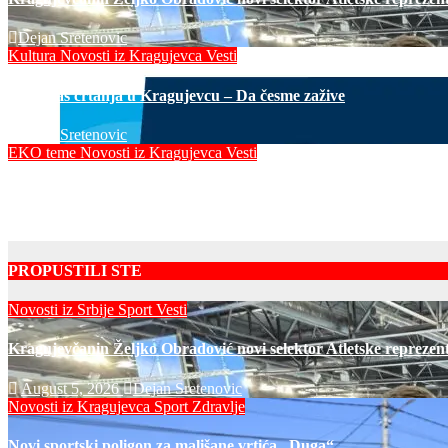
Dejan Sretenovic
Kultura
Novosti iz Kragujevca
Vesti
Javni čas crtanja u Kragujevcu – Da česme zažive
Dejan Sretenovic
EKO teme
Novosti iz Kragujevca
Vesti
Radovi na uređenju komunalne infrastrukture
Dejan Sretenovic
PROPUSTILI STE
Novosti iz Srbije
Sport
Vesti
Kragujevčanin Željko Obradović novi selektor Atletske reprezent
August 5, 2026
Dejan Sretenovic
Novosti iz Kragujevca
Sport
Zdravlje
Novi sportski poligon za mališane vrtića „Duga“