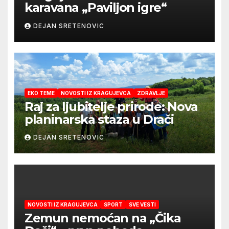
karavana „Paviljon igre“
DEJAN SRETENOVIC
EKO TEME
NOVOSTI IZ KRAGUJEVCA
ZDRAVLJE
Raj za ljubitelje prirode: Nova
planinarska staza u Drači
DEJAN SRETENOVIC
NOVOSTI IZ KRAGUJEVCA
SPORT
SVE VESTI
Zemun nemoćan na „Čika