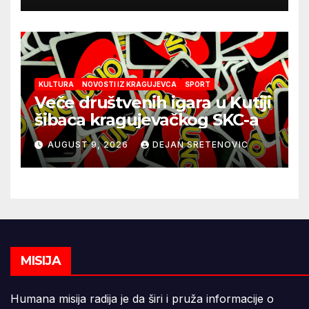
KULTURA
NOVOSTI IZ KRAGUJEVCA
SPORT
Veče društvenih igara u Kutiji
šibaca kragujevačkog SKC-a
AUGUST 9, 2026
DEJAN SRETENOVIC
MISIJA
Humana misija radija je da širi i pruža informacije o