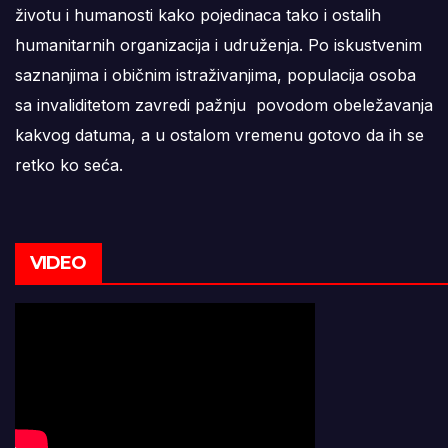
životu i humanosti kako pojedinaca tako i ostalih
humanitarnih organizacija i udruženja. Po iskustvenim
saznanjima i običnim istraživanjima, populacija osoba
sa invaliditetom zavredi pažnju povodom obeležavanja
kakvog datuma, a u ostalom vremenu gotovo da ih se
retko ko seća.
VIDEO