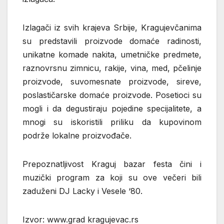
Izlagači iz svih krajeva Srbije, Kragujevčanima
su predstavili proizvode domaće radinosti,
unikatne komade nakita, umetničke predmete,
raznovrsnu zimnicu, rakije, vina, med, pčelinje
proizvode, suvomesnate proizvode, sireve,
poslastičarske domaće proizvode. Posetioci su
mogli i da degustiraju pojedine specijalitete, a
mnogi su iskoristili priliku da kupovinom
podrže lokalne proizvođače.
Prepoznatljivost Kraguj bazar festa čini i
muzički program za koji su ove večeri bili
zaduženi DJ Lacky i Vesele ‘80.
Izvor: www.grad kragujevac.rs