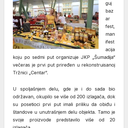
guj
baz
ar
fest,
man
ifest
acija
koju po sedmi put organizuje JKP „Šumadija“
večeras je prvi put priređen u rekonstruisanoj
Tržnici „Centar“.
U spoljašnjem delu, gde je i do sada bio
održavan, okupilo se više od 200 izlagača, dok
su posetioci prvi put imali priliku da obiđu i
štandove u unutrašnjem delu objekta. Tamo je
svoje proizvode predstavilo više od 20
izlagača.