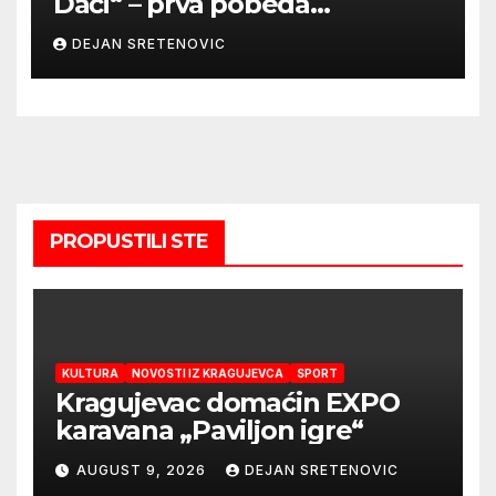
Dači“ – prva pobeda
Radničkog u drugom
DEJAN SRETENOVIC
mandatu Feđe Dudića
PROPUSTILI STE
KULTURA
NOVOSTI IZ KRAGUJEVCA
SPORT
Kragujevac domaćin EXPO
karavana „Paviljon igre“
AUGUST 9, 2026
DEJAN SRETENOVIC