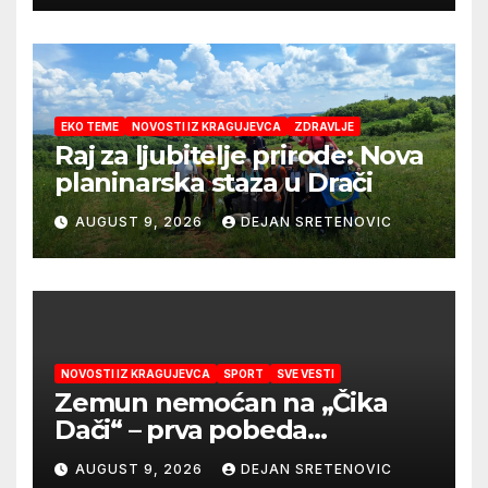
EKO TEME
NOVOSTI IZ KRAGUJEVCA
ZDRAVLJE
Raj za ljubitelje prirode: Nova
planinarska staza u Drači
AUGUST 9, 2026
DEJAN SRETENOVIC
NOVOSTI IZ KRAGUJEVCA
SPORT
SVE VESTI
Zemun nemoćan na „Čika
Dači“ – prva pobeda
Radničkog u drugom
AUGUST 9, 2026
DEJAN SRETENOVIC
mandatu Feđe Dudića