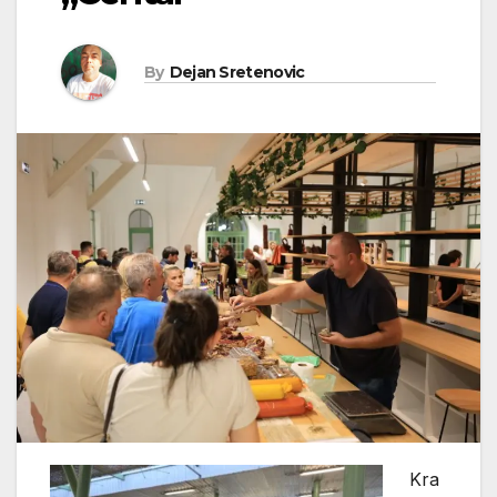
By
Dejan Sretenovic
Kra