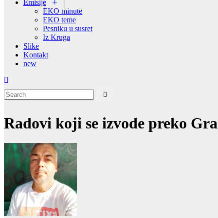
Emisije
EKO minute
EKO teme
Pesniku u susret
Iz Kruga
Slike
Kontakt
new
Radovi koji se izvode preko Grad