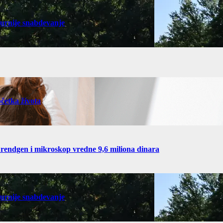
gurnije snabdevanje
četka života
 rendgen i mikroskop vredne 9,6 miliona dinara
gurnije snabdevanje