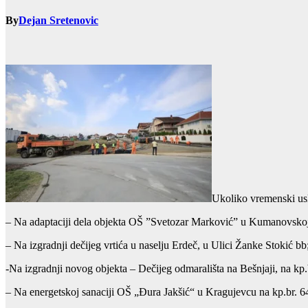
By
Dejan Sretenovic
Ukoliko vremenski usl
– Na adaptaciji dela objekta OŠ ”Svetozar Marković” u Kumanovskoj 
– Na izgradnji dečijeg vrtića u naselju Erdeč, u Ulici Žanke Stokić bb
-Na izgradnji novog objekta – Dečijeg odmarališta na Bešnjaji, na kp
– Na energetskoj sanaciji OŠ „Đura Jakšić“ u Kragujevcu na kp.br. 