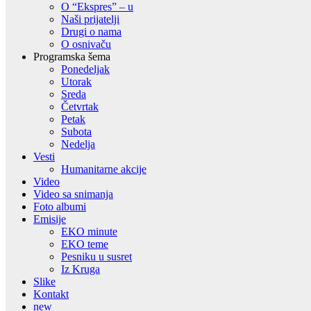
O “Ekspres” – u
Naši prijatelji
Drugi o nama
O osnivaču
Programska šema
Ponedeljak
Utorak
Sreda
Četvrtak
Petak
Subota
Nedelja
Vesti
Humanitarne akcije
Video
Video sa snimanja
Foto albumi
Emisije
EKO minute
EKO teme
Pesniku u susret
Iz Kruga
Slike
Kontakt
new