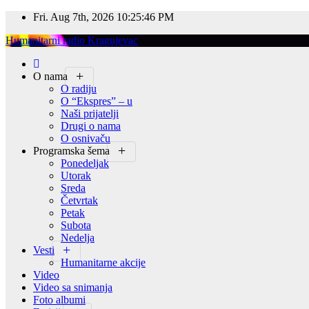
Skip
Fri. Aug 7th, 2026
10:25:47 PM
to
Humanitarni radio Kragujevac
content
O nama
O radiju
O “Ekspres” – u
Naši prijatelji
Drugi o nama
O osnivaču
Programska šema
Ponedeljak
Utorak
Sreda
Četvrtak
Petak
Subota
Nedelja
Vesti
Humanitarne akcije
Video
Video sa snimanja
Foto albumi