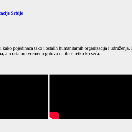
acije Srbije
ti kako pojedinaca tako i ostalih humanitarnih organizacija i udruženja
, a u ostalom vremenu gotovo da ih se retko ko seća.