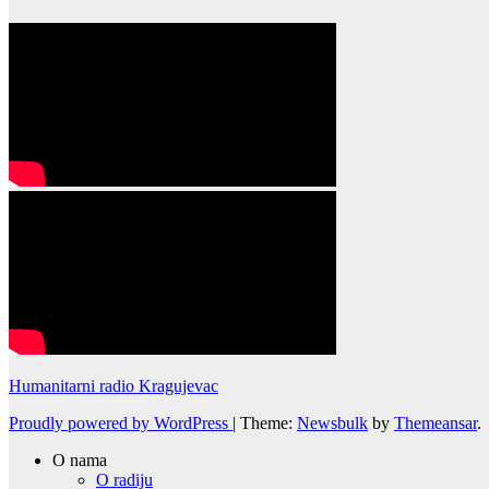
Humanitarni radio Kragujevac
Proudly powered by WordPress
|
Theme:
Newsbulk
by
Themeansar
.
O nama
O radiju