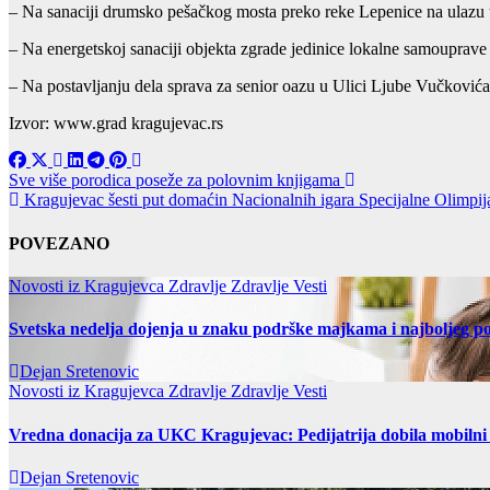
– Na sanaciji drumsko pešačkog mosta preko reke Lepenice na ulazu
– Na energetskoj sanaciji objekta zgrade jedinice lokalne samouprav
– Na postavljanju dela sprava za senior oazu u Ulici Ljube Vučkovi
Izvor: www.grad kragujevac.rs
Post
Sve više porodica poseže za polovnim knjigama
Kragujevac šesti put domaćin Nacionalnih igara Specijalne Olimpij
navigation
POVEZANO
Novosti iz Kragujevca
Zdravlje
Zdravlje Vesti
Svetska nedelja dojenja u znaku podrške majkama i najboljeg po
Dejan Sretenovic
Novosti iz Kragujevca
Zdravlje
Zdravlje Vesti
Vredna donacija za UKC Kragujevac: Pedijatrija dobila mobilni
Dejan Sretenovic