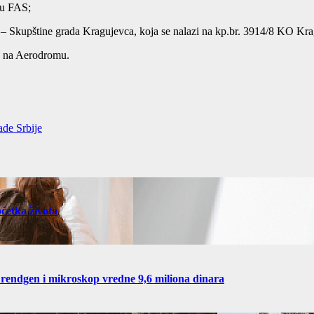
 u FAS;
e – Skupštine grada Kragujevca, koja se nalazi na kp.br. 3914/8 KO Kra
ća na Aerodromu.
ade Srbije
četka života
 rendgen i mikroskop vredne 9,6 miliona dinara