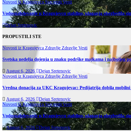
Novosti iz Kragujevca
Sve vesti
Vesti
Vodosnabdevanje u Kragujevcu stabilno, ulaganja obezbedila si
Dejan Sretenovic
PROPUSTILI STE
Novosti iz Kragujevca
Zdravlje
Zdravlje Vesti
Svetska nedelja dojenja u znaku podrške majkama i najboljeg po
August 6, 2026
Dejan Sretenovic
Novosti iz Kragujevca
Zdravlje
Zdravlje Vesti
Vredna donacija za UKC Kragujevac: Pedijatrija dobila mobilni
August 6, 2026
Dejan Sretenovic
Novosti iz Kragujevca
Sve vesti
Vesti
Vodosnabdevanje u Kragujevcu stabilno, ulaganja obezbedila si
August 6, 2026
Dejan Sretenovic