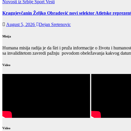
Novosti iz Srbije
Sport
Vesti
Kragujevčanin Željko Obradović novi selektor Atletske reprezent
August 5, 2026
Dejan Sretenovic
Misija
Humana misija radija je da širi i pruža informacije o životu i humanos
sa invaliditetom zavredi pažnju povodom obeležavanja kakvog datuma
Video
Video