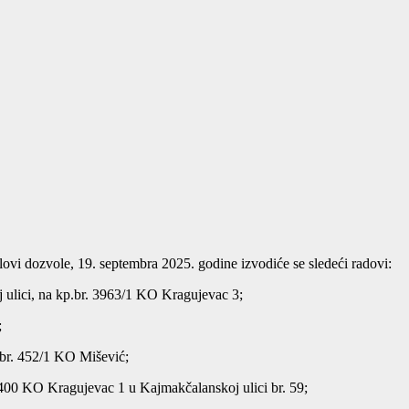
ovi dozvole, 19. septembra 2025. godine izvodiće se sledeći radovi:
ulici, na kp.br. 3963/1 KO Kragujevac 3;
;
.br. 452/1 KO Mišević;
6400 KO Kragujevac 1 u Kajmakčalanskoj ulici br. 59;