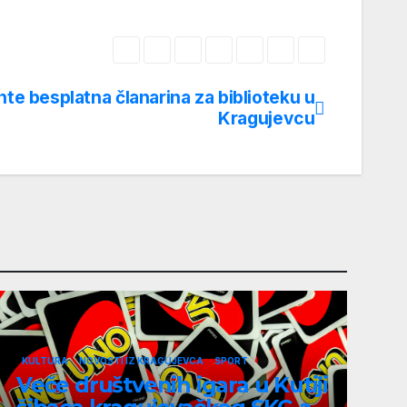
nte besplatna članarina za biblioteku u
Kragujevcu
KULTURA
NOVOSTI IZ KRAGUJEVCA
SPORT
Veče društvenih igara u Kutiji