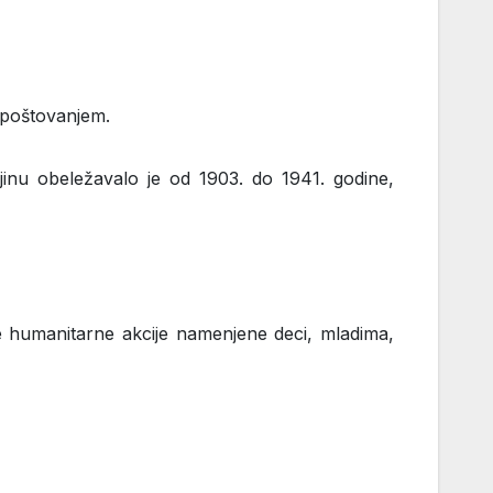
 poštovanjem.
inu obeležavalo je od 1903. do 1941. godine,
e humanitarne akcije namenjene deci, mladima,