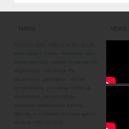
MISIJA
VIDEO
Humana misija radija je da širi i pruža
informacije o životu i humanosti kako
pojedinaca tako i ostalih humanitarnih
organizacija i udruženja. Po
iskustvenim saznanjima i običnim
istraživanjima, populacija osoba sa
invaliditetom zavredi pažnju
povodom obeležavanja kakvog
datuma, a u ostalom vremenu gotovo
da ih se retko ko seća.