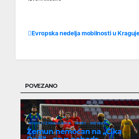
Evropska nedelja mobilnosti u Kraguj
Post
navigation
POVEZANO
NOVOSTI IZ KRAGUJEVCA
SPORT
SVE VESTI
Zemun nemoćan na „Čika