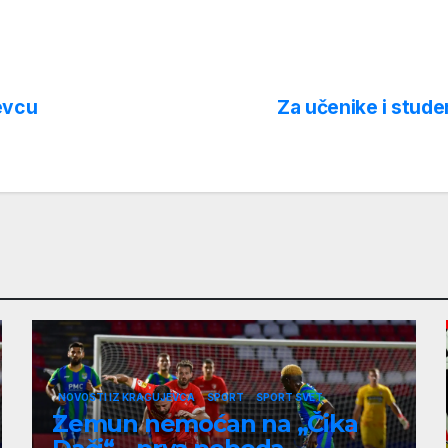
evcu
Za učenike i stude
NOVOSTI IZ KRAGUJEVCA
SPORT
SPORT SVET
Zemun nemoćan na „Čika