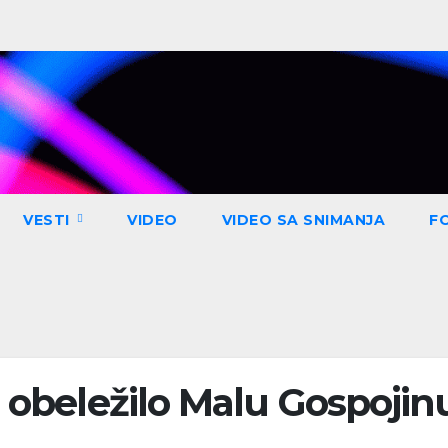
VESTI
VIDEO
VIDEO SA SNIMANJA
F
a obeležilo Malu Gospojin