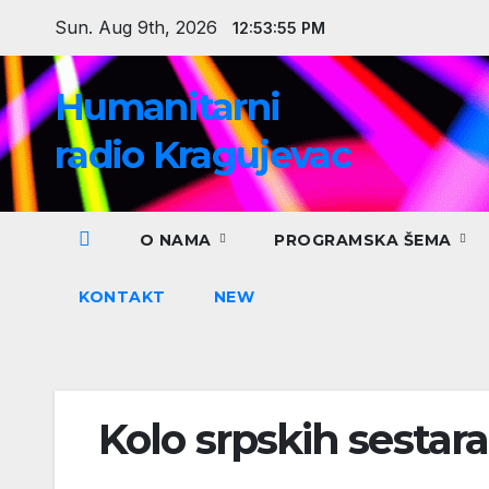
Skip
Sun. Aug 9th, 2026
12:53:56 PM
to
content
Humanitarni
radio Kragujevac
O NAMA
PROGRAMSKA ŠEMA
KONTAKT
NEW
Kolo srpskih sestar