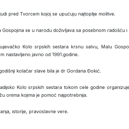
udi pred Tvorcem kojoj se upućuju najtoplije molitve.
 Gospojina se u narodu doživljava sa posebnom radošću i
ujevačko Kolo srpskih sestara krsnu salvu, Malu Gospoj
m nastavljeno javno od 1991.godine.
odišnji kolačar slave bila je dr Gordana Đokić.
dijsko Kolo srpskih sestara tokom cele godine organizuj
mažu onima kojima je pomoć najpotrebnija.
ja, istorije, pravoslavne vere.