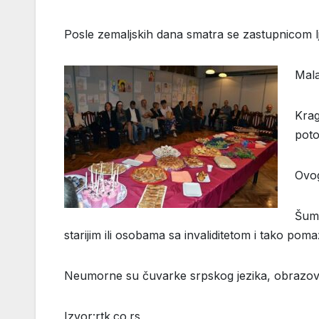
Posle zemaljskih dana smatra se zastupnicom lj
Mala
Krag
poto
Ovog
Šuma
starijim ili osobama sa invaliditetom i tako po
Neumorne su čuvarke srpskog jezika, obrazovan
Izvor:rtk.co.rs