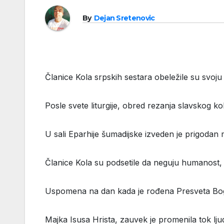
By
Dejan Sretenovic
Članice Kola srpskih sestara obeležile su svo
Posle svete liturgije, obred rezanja slavskog k
U sali Eparhije šumadijske izveden je prigodan
Članice Kola su podsetile da neguju humanost, s
Uspomena na dan kada je rođena Presveta Bogor
Majka Isusa Hrista, zauvek je promenila tok ljud