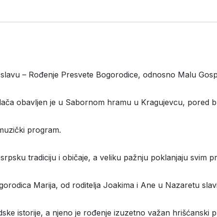
ju slavu – Rođenje Presvete Bogorodice, odnosno Malu Gosp
olača obavljen je u Sabornom hramu u Kragujevcu, pored broj
 muzički program.
rpsku tradiciju i običaje, a veliku pažnju poklanjaju svim 
odica Marija, od roditelja Joakima i Ane u Nazaretu slavi
ske istorije, a njeno je rođenje izuzetno važan hrišćanski p