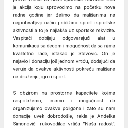
je akcija koju sprovodimo na početku nove
radne godine jer želimo da mališanima na
najprihvatljiviji način približimo sport i sportske
aktivnosti a to je najlakše uz sportske rekvizite.
Vaspitači dobijaju odgovarajući alat u
komunikaciji sa decom i mogućnost da sa njima
kvalitetno rade, istakao je Stevović. On je
najavio i donaciju još jednom vrtiću, dodajući da
veruje da ovakve aktivnosti pokreću mališane
na druženje, igru i sport.
S obzirom na prostorne kapacitete kojima
raspolažemo, imamo i mogućnost da
organizujemo ovakve poligone i zato su nam
donacije uvek dobrodošle, rekla je Anđelka
Simonović, rukovodilac vrtića ”Naša radost”.