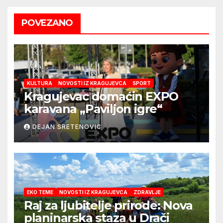
POVEZANO
KULTURA
NOVOSTI IZ KRAGUJEVCA
SPORT
Kragujevac domaćin EXPO
karavana „Paviljon igre“
DEJAN SRETENOVIC
EKO TEME
NOVOSTI IZ KRAGUJEVCA
ZDRAVLJE
Raj za ljubitelje prirode: Nova
planinarska staza u Drači