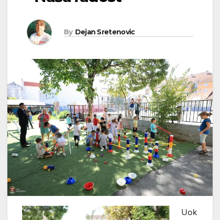
By
Dejan Sretenovic
Uok