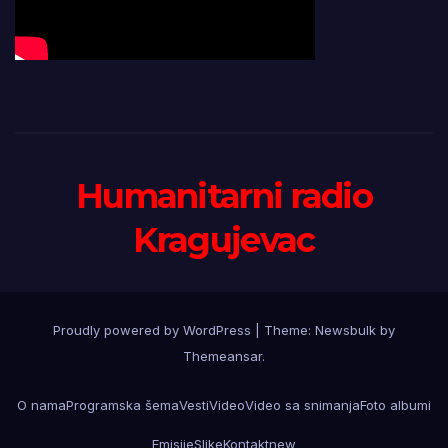
Humanitarni radio
Kragujevac
Proudly powered by WordPress
|
Theme:
Newsbulk
by
Themeansar
.
O nama
Programska šema
Vesti
Video
Video sa snimanja
Foto albumi
Emisije
Slike
Kontakt
new