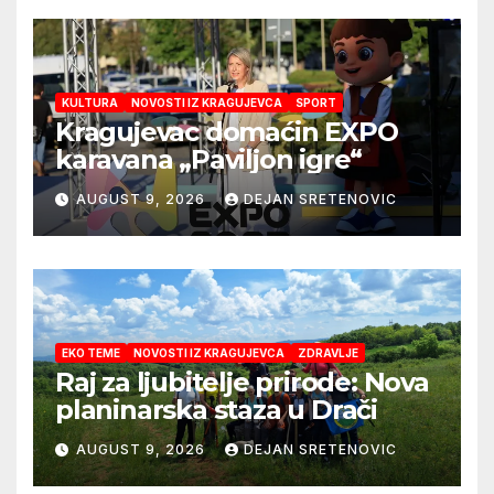
KULTURA
NOVOSTI IZ KRAGUJEVCA
SPORT
Kragujevac domaćin EXPO
karavana „Paviljon igre“
AUGUST 9, 2026
DEJAN SRETENOVIC
EKO TEME
NOVOSTI IZ KRAGUJEVCA
ZDRAVLJE
Raj za ljubitelje prirode: Nova
planinarska staza u Drači
AUGUST 9, 2026
DEJAN SRETENOVIC