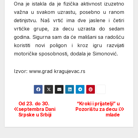
Ona je istakla da je fizička aktivnost izuzetno
važna u svakom uzrastu, posebno u ranom
detinjstvu. Naš vrtić ima dve jaslene i četiri
vrtićke grupe, za decu uzrasta do sedam
godina. Sigurna sam da će mališani sa radošću
koristiti novi poligon i kroz igru razvijati
motoričke sposobnosti, dodala je Simonović.
Izvor: www.grad kragujevac.rs
Od 23. do 30.
“Kroki i prijatelji” u
Post
septembra Dani
Pozorištu za decu i
Srpske u Srbiji
mlade
navigation