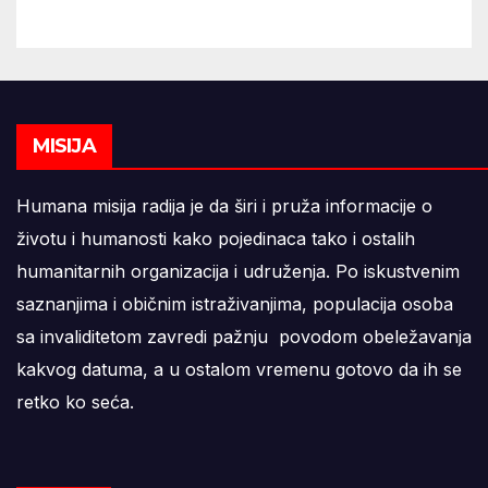
MISIJA
Humana misija radija je da širi i pruža informacije o
životu i humanosti kako pojedinaca tako i ostalih
humanitarnih organizacija i udruženja. Po iskustvenim
saznanjima i običnim istraživanjima, populacija osoba
sa invaliditetom zavredi pažnju povodom obeležavanja
kakvog datuma, a u ostalom vremenu gotovo da ih se
retko ko seća.