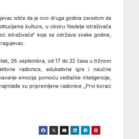
evac ističe da je ovo druga godina zaredom da
itucijama kulture, u okviru Nedelje istraživača
Noć istraživača“ koja se održava svake godine,
ragujevac.
etak, 26. septembra, od 17 do 22 časa u tržnom
aktivne radionice, edukativne igre i naučne
avanje emocija pomoću veštačke inteligencije,
ajmlađe su pripremljene radionice „Prvi koraci