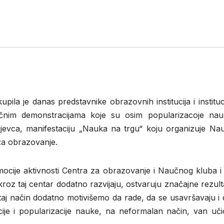
la je danas predstavnike obrazovnih institucija i instituc
aučnim demonstracijama koje su osim popularizacoje na
ujevca, manifestaciju „Nauka na trgu“ koju organizuje Na
za obrazovanje.
cije aktivnosti Centra za obrazovanje i Naučnog kluba i d
kroz taj centar dodatno razvijaju, ostvaruju značajne rezul
aj način dodatno motivišemo da rade, da se usavršavaju i d
ije i popularizacije nauke, na neformalan način, van učio