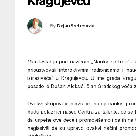
Kragujevcu
By
Dejan Sretenovic
Manifestacija pod nazivom „Nauka na trgu“ okupi
prisustvovali interaktivnim radionicama i n
istraživača“ u Kragujevcu. U ime grada Krag
posetio je Dušan Aleksić, član Gradskog veća 
Ovakvi skupovi pomažu promociji nauke, promo
budu polaznici našeg Centra za talente, da se 
da uspehe ove dece i promovišemo i da ih na t
naglasivši da su upravo ovakvi načini promoc