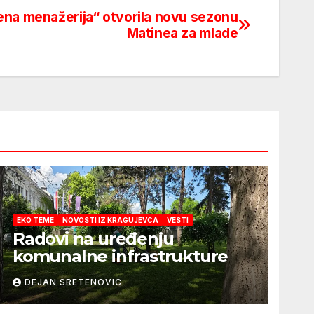
ena menažerija“ otvorila novu sezonu
Matinea za mlade
EKO TEME
NOVOSTI IZ KRAGUJEVCA
VESTI
Radovi na uređenju
komunalne infrastrukture
DEJAN SRETENOVIC