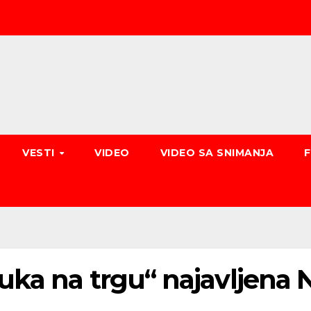
VESTI
VIDEO
VIDEO SA SNIMANJA
ka na trgu“ najavljena N