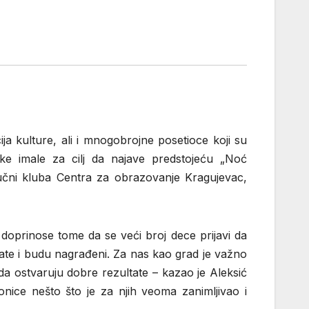
ija kulture, ali i mnogobrojne posetioce koji su
uke imale za cilj da najave predstojeću „Noć
učni kluba Centra za obrazovanje Kragujevac,
oprinose tome da se veći broj dece prijavi da
tate i budu nagrađeni. Za nas kao grad je važno
a ostvaruju dobre rezultate – kazao je Aleksić
nice nešto što je za njih veoma zanimljivao i