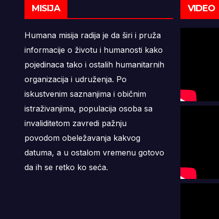
MISIJA
VIDEO
Humana misija radija je da širi i pruža
informacije o životu i humanosti kako
pojedinaca tako i ostalih humanitarnih
organizacija i udruženja. Po
iskustvenim saznanjima i običnim
istraživanjima, populacija osoba sa
invaliditetom zavredi pažnju
povodom obeležavanja kakvog
datuma, a u ostalom vremenu gotovo
da ih se retko ko seća.