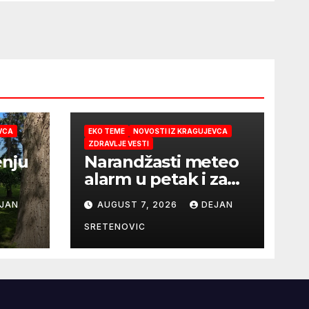
VCA
EKO TEME
NOVOSTI IZ KRAGUJEVCA
ZDRAVLJE VESTI
enju
Narandžasti meteo
alarm u petak i za
dane vikenda: rizik
JAN
AUGUST 7, 2026
DEJAN
od nastanka i širenja
požara na
SRETENOVIC
otvorenom i dalje
veoma visok