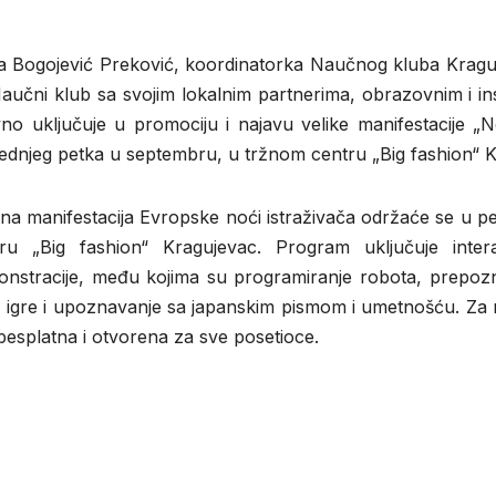
 Bogojević Preković, koordinatorka Naučnog kluba Kraguj
aučni klub sa svojim lokalnim partnerima, obrazovnim i inst
vno uključuje u promociju i najavu velike manifestacije „
ednjeg petka u septembru, u tržnom centru „Big fashion“ K
na manifestacija Evropske noći istraživača održaće se u p
ru „Big fashion“ Kragujevac. Program uključuje inter
nstracije, među kojima su programiranje robota, prepozn
e igre i upoznavanje sa japanskim pismom i umetnošću. Za n
e besplatna i otvorena za sve posetioce.