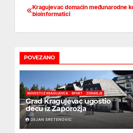
Kragujevac domaćin međunarodne ko
Post
bioinformatici
navigation
POVEZANO
NOVOSTI IZ KRAGUJEVCA
SPORT
ZDRAVLJE
Grad Kragujevac ugostio
decu iz Zaporožja
DEJAN SRETENOVIC