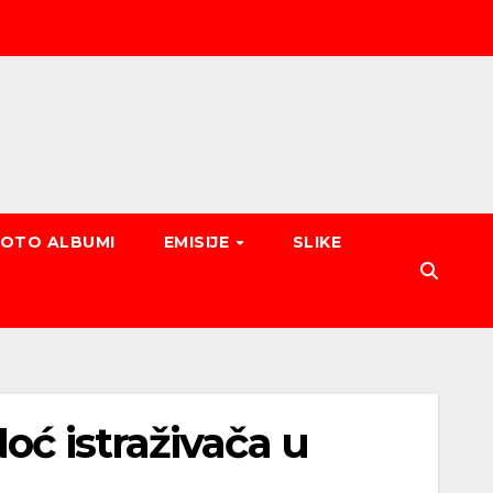
FOTO ALBUMI
EMISIJE
SLIKE
oć istraživača u