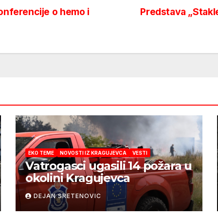
nferencije o hemo i
Predstava „Stakl
EKO TEME
NOVOSTI IZ KRAGUJEVCA
VESTI
Vatrogasci ugasili 14 požara u
okolini Kragujevca
DEJAN SRETENOVIC