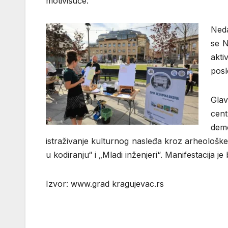
motivišuće.
Neda
se N
akti
posl
Glav
cent
demo
istraživanje kulturnog nasleđa kroz arheološk
u kodiranju“ i „Mladi inženjeri“. Manifestacija j
Izvor: www.grad kragujevac.rs