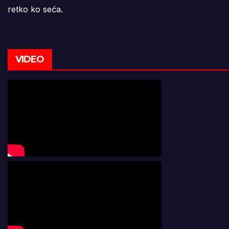
retko ko seća.
VIDEO