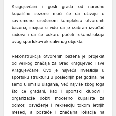
Kragujevčani i gosti grada od naredne
kupališne sezone moći će da uživaju u
savremeno uređenom kompleksu otvorenih
bazena, imajući u vidu da je izabran izvođač
radova i da će uskoro početi rekonstrukcija
ovog sportsko-rekreativnog objekta.
Rekonstrukcija otvorenih bazena je projekat
od velikog značaja za Grad Kragujevac i sve
Kragujevčane. Ovo je najveća investicija u
sportsku strukturu u poslednjih pet godina, ne
samo u smislu ulaganja, već najviše zbog toga
što će građani, kao i sportski klubovi i
organizacije dobiti moderno kupalište za
odmor, osveženje i rekreaciju tokom letnjih
meseci, a postaće i značajna lokacija na