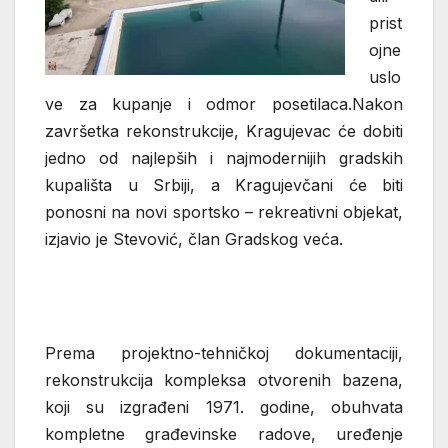
prist
ojne
uslo
ve za kupanje i odmor posetilaca.Nakon
završetka rekonstrukcije, Kragujevac će dobiti
jedno od najlepših i najmodernijih gradskih
kupališta u Srbiji, a Kragujevčani će biti
ponosni na novi sportsko – rekreativni objekat,
izjavio je Stevović, član Gradskog veća.
Prema projektno-tehničkoj dokumentaciji,
rekonstrukcija kompleksa otvorenih bazena,
koji su izgrađeni 1971. godine, obuhvata
kompletne građevinske radove, uređenje