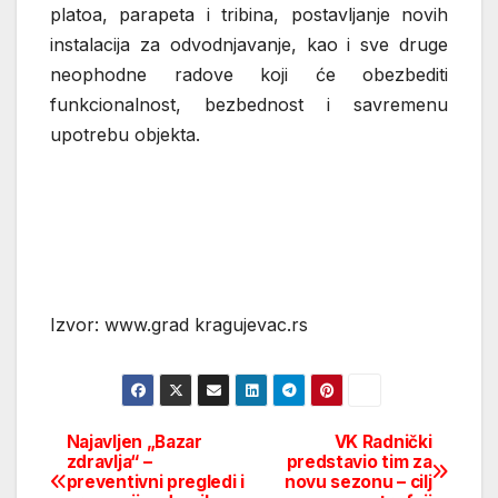
platoa, parapeta i tribina, postavljanje novih
instalacija za odvodnjavanje, kao i sve druge
neophodne radove koji će obezbediti
funkcionalnost, bezbednost i savremenu
upotrebu objekta.
Izvor: www.grad kragujevac.rs
Najavljen „Bazar
VK Radnički
Post
zdravlja“ –
predstavio tim za
preventivni pregledi i
novu sezonu – cilj