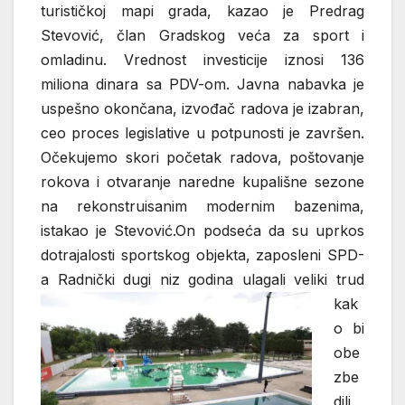
turističkoj mapi grada, kazao je Predrag
Stevović, član Gradskog veća za sport i
omladinu. Vrednost investicije iznosi 136
miliona dinara sa PDV-om. Javna nabavka je
uspešno okončana, izvođač radova je izabran,
ceo proces legislative u potpunosti je završen.
Očekujemo skori početak radova, poštovanje
rokova i otvaranje naredne kupališne sezone
na rekonstruisanim modernim bazenima,
istakao je Stevović.On podseća da su uprkos
dotrajalosti sportskog objekta, zaposleni SPD-
a Radnički dugi niz godina
ulagali veliki trud
kak
o bi
obe
zbe
dili