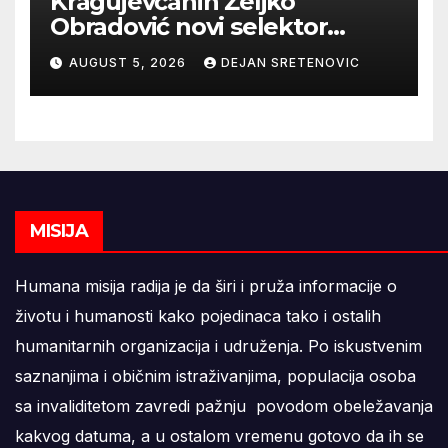
Kragujevčanin Željko
Obradović novi selektor
Atletske reprezentacije Srbije
AUGUST 5, 2026
DEJAN SRETENOVIC
MISIJA
Humana misija radija je da širi i pruža informacije o
životu i humanosti kako pojedinaca tako i ostalih
humanitarnih organizacija i udruženja. Po iskustvenim
saznanjima i običnim istraživanjima, populacija osoba
sa invaliditetom zavredi pažnju povodom obeležavanja
kakvog datuma, a u ostalom vremenu gotovo da ih se