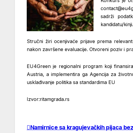
Konkurs je ot
contact@eu4g
sadrži podatk
kandidatu/kinji
Stručni žiri ocenjivaće prijave prema relevant
nakon završene evaluacije. Otvoreni poziv i p
EU4Green je regionalni program koji finansira
Austria, a implementira ga Agencija za živo
usklađivanje politika sa standardima EU
Izvor:ritamgrada.rs
Namirnice sa kragujevačkih pijaca b
Post