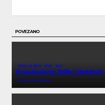
navigation
POVEZANO
NOVOSTI IZ SRBIJE
SPORT
VESTI
Kragujevčanin Željko Obradović n
DEJAN SRETENOVIC