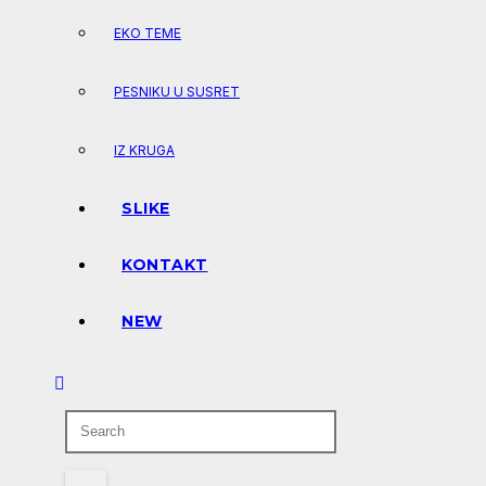
EKO TEME
PESNIKU U SUSRET
IZ KRUGA
SLIKE
KONTAKT
NEW