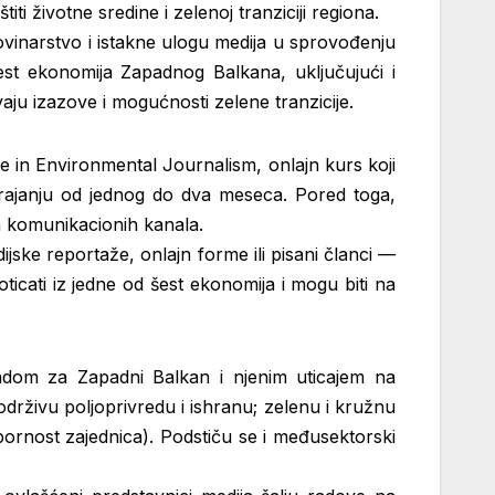
iti životne sredine i zelenoj tranziciji regiona.
ovinarstvo i istakne ulogu medija u sprovođenju
st ekonomija Zapadnog Balkana, uključujući i
vaju izazove i mogućnosti zelene tranzicije.
e in Environmental Journalism, onlajn kurs koji
trajanju od jednog do dva meseca. Pored toga,
 komunikacionih kanala.
ijske reportaže, onlajn forme ili pisani članci —
ticati iz jedne od šest ekonomija i mogu biti na
ndom za Zapadni Balkan i njenim uticajem na
; održivu poljoprivredu i ishranu; zelenu i kružnu
tpornost zajednica). Podstiču se i međusektorski