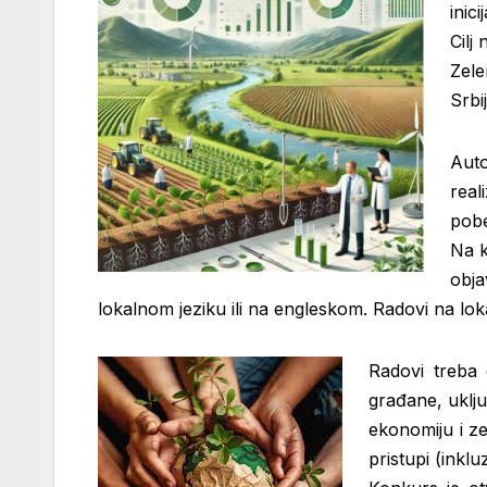
inic
Cilj
Zele
Srbi
Auto
real
pobe
Na k
obja
lokalnom jeziku ili na engleskom. Radovi na lok
Radovi treba
građane, uključ
ekonomiju i ze
pristupi (inkl