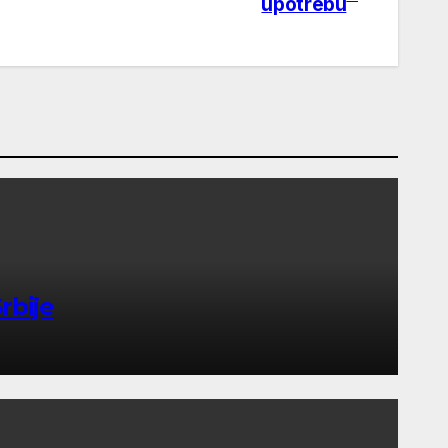
upotrebu
rbije