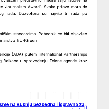
ovlašćeni predstavnici medija šalju radove na
n Journalism Award”. Svaka prijava mora da
enog rada. Dozvoljena su najviše tri rada po
etičkim standardima. Pobednik će biti objavljen
novinarstvo_EU4Green
gencije (ADA) putem International Partnerships
nog Balkana u sprovođenju Zelene agende kroz
sme na Bubnju bezbedna i ispravna za