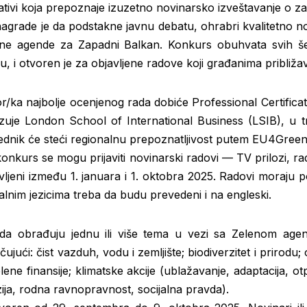
ijativi koja prepoznaje izuzetno novinarsko izveštavanje o zašt
 nagrade je da podstakne javnu debatu, ohrabri kvalitetno n
ne agende za Zapadni Balkan. Konkurs obuhvata svih še
ju, i otvoren je za objavljene radove koji građanima približa
r/ka najbolje ocenjenog rada dobiće Professional Certificat
izuje London School of International Business (LSIB), u 
dnik će steći regionalnu prepoznatljivost putem EU4Green
onkurs se mogu prijaviti novinarski radovi — TV prilozi, rad
vljeni između 1. januara i 1. oktobra 2025. Radovi moraju po
alnim jezicima treba da budu prevedeni i na engleski.
 da obrađuju jednu ili više tema u vezi sa Zelenom age
ujući: čist vazduh, vodu i zemljište; biodiverzitet i prirodu
lene finansije; klimatske akcije (ublažavanje, adaptacija, o
uzija, rodna ravnopravnost, socijalna pravda).