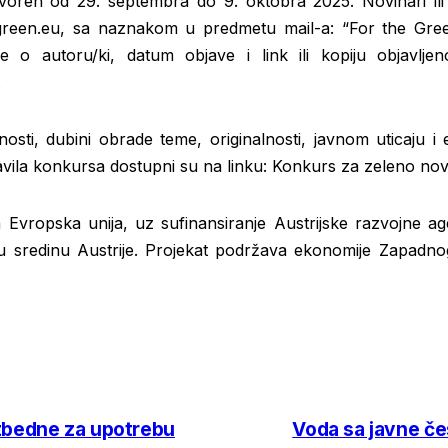
voren od 29. septembra do 9. oktobra 2025. Novinari ili 
reen.eu, sa naznakom u predmetu mail-a: “For the Gree
e o autoru/ki, datum objave i link ili kopiju objavlj
.
nosti, dubini obrade teme, originalnosti, javnom uticaju i 
ravila konkursa dostupni su na linku: Konkurs za zeleno 
 Evropska unija, uz sufinansiranje Austrijske razvojne a
tnu sredinu Austrije. Projekat podržava ekonomije Zapad
ezbedne za upotrebu
Voda sa javne če