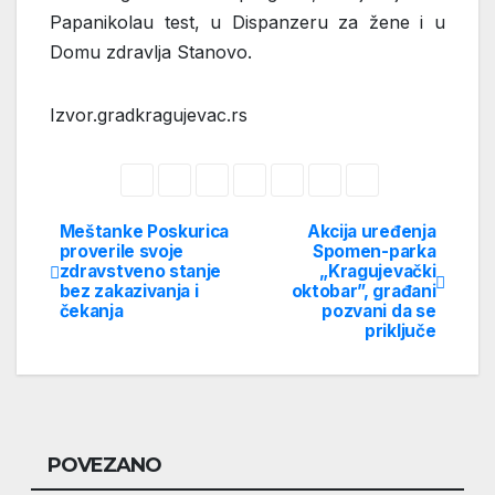
Papanikolau test, u Dispanzeru za žene i u
Domu zdravlja Stanovo.
Izvor.gradkragujevac.rs
Meštanke Poskurica
Akcija uređenja
Post
proverile svoje
Spomen-parka
zdravstveno stanje
„Kragujevački
navigation
bez zakazivanja i
oktobar”, građani
čekanja
pozvani da se
priključe
POVEZANO