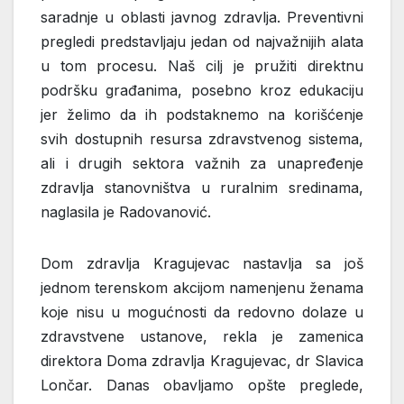
saradnje u oblasti javnog zdravlja. Preventivni
pregledi predstavljaju jedan od najvažnijih alata
u tom procesu. Naš cilj je pružiti direktnu
podršku građanima, posebno kroz edukaciju
jer želimo da ih podstaknemo na korišćenje
svih dostupnih resursa zdravstvenog sistema,
ali i drugih sektora važnih za unapređenje
zdravlja stanovništva u ruralnim sredinama,
naglasila je Radovanović.
Dom zdravlja Kragujevac nastavlja sa još
jednom terenskom akcijom namenjenu ženama
koje nisu u mogućnosti da redovno dolaze u
zdravstvene ustanove, rekla je zamenica
direktora Doma zdravlja Kragujevac, dr Slavica
Lončar. Danas obavljamo opšte preglede,