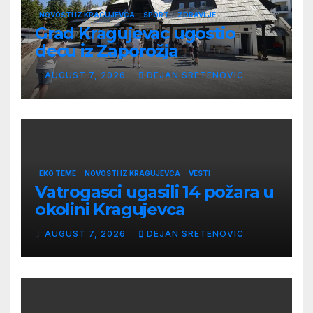
NOVOSTI IZ KRAGUJEVCA
SPORT
ZDRAVLJE
Grad Kragujevac ugostio
decu iz Zaporožja
AUGUST 7, 2026
DEJAN SRETENOVIC
EKO TEME
NOVOSTI IZ KRAGUJEVCA
VESTI
Vatrogasci ugasili 14 požara u
okolini Kragujevca
AUGUST 7, 2026
DEJAN SRETENOVIC