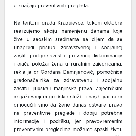
o značaju preventivnih pregleda.
Na teritoriji grada Kragujevca, tokom oktobra
realizujemo akciju namenjenu ženama koje
žive u seoskim sredinama sa ciljem da se
unapredi pristup zdravstvenoj i socijalnoj
zaštiti, podigne svest o prevenciji diskriminacije
i ojača položaj žena u ruralnim zajednicama,
rekla je dr Gordana Damnjanović, pomoćnica
gradonačelnika za zdravstvenu i socijalnu
zaštitu, ljudska i manjinska prava. Zajedničkim
angažovanjem gradskih službi i naših partnera
omogućili smo da žene danas ostvare pravo
na preventivne preglede i dobiju potrebne
informacije i podršku, jer pravovremenim
preventivnim pregledima možemo spasiti život.