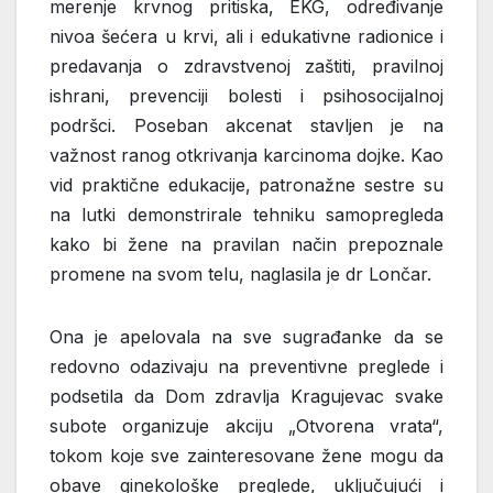
merenje krvnog pritiska, EKG, određivanje
nivoa šećera u krvi, ali i edukativne radionice i
predavanja o zdravstvenoj zaštiti, pravilnoj
ishrani, prevenciji bolesti i psihosocijalnoj
podršci. Poseban akcenat stavljen je na
važnost ranog otkrivanja karcinoma dojke. Kao
vid praktične edukacije, patronažne sestre su
na lutki demonstrirale tehniku samopregleda
kako bi žene na pravilan način prepoznale
promene na svom telu, naglasila je dr Lončar.
Ona je apelovala na sve sugrađanke da se
redovno odazivaju na preventivne preglede i
podsetila da Dom zdravlja Kragujevac svake
subote organizuje akciju „Otvorena vrata“,
tokom koje sve zainteresovane žene mogu da
obave ginekološke preglede, uključujući i