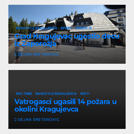
NOVOSTI IZ KRAGUJEVCA
SPORT
ZDRAVLJE
Grad Kragujevac ugostio decu
iz Zaporožja
DEJAN SRETENOVIC
EKO TEME
NOVOSTI IZ KRAGUJEVCA
VESTI
Vatrogasci ugasili 14 požara u
okolini Kragujevca
DEJAN SRETENOVIC