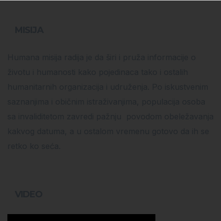
MISIJA
Humana misija radija je da širi i pruža informacije o
životu i humanosti kako pojedinaca tako i ostalih
humanitarnih organizacija i udruženja. Po iskustvenim
saznanjima i običnim istraživanjima, populacija osoba
sa invaliditetom zavredi pažnju povodom obeležavanja
kakvog datuma, a u ostalom vremenu gotovo da ih se
retko ko seća.
VIDEO