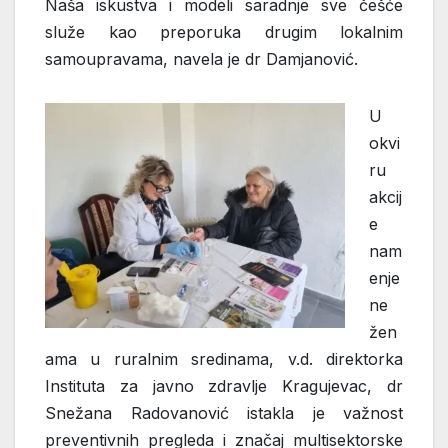
Naša iskustva i modeli saradnje sve češće
služe kao preporuka drugim lokalnim
samoupravama, navela je dr Damjanović.
U
okvi
ru
akcij
e
nam
enje
ne
žen
ama u ruralnim sredinama, v.d. direktorka
Instituta za javno zdravlje Kragujevac, dr
Snežana Radovanović istakla je važnost
preventivnih pregleda i značaj multisektorske