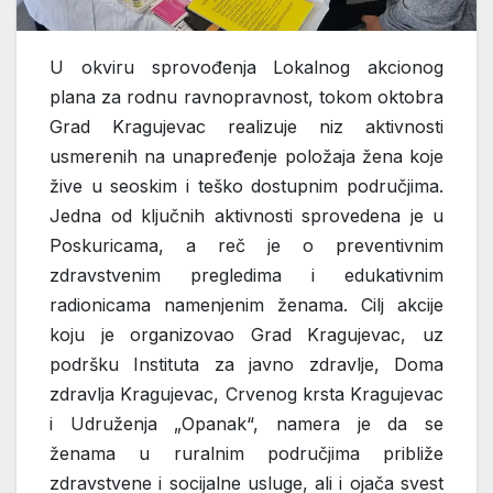
U okviru sprovođenja Lokalnog akcionog
plana za rodnu ravnopravnost, tokom oktobra
Grad Kragujevac realizuje niz aktivnosti
usmerenih na unapređenje položaja žena koje
žive u seoskim i teško dostupnim područjima.
Jedna od ključnih aktivnosti sprovedena je u
Poskuricama, a reč je o preventivnim
zdravstvenim pregledima i edukativnim
radionicama namenjenim ženama. Cilj akcije
koju je organizovao Grad Kragujevac, uz
podršku Instituta za javno zdravlje, Doma
zdravlja Kragujevac, Crvenog krsta Kragujevac
i Udruženja „Opanak“, namera je da se
ženama u ruralnim područjima približe
zdravstvene i socijalne usluge, ali i ojača svest