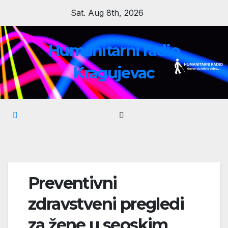
Skip
Sat. Aug 8th, 2026
to
content
Humanitarni radio
Kragujevac
Preventivni
zdravstveni pregledi
za žene u seoskim