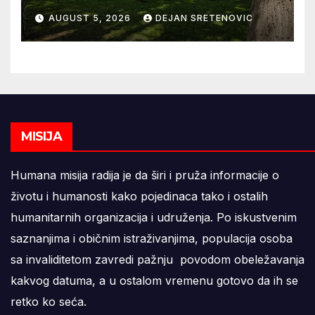
AUGUST 5, 2026
DEJAN SRETENOVIC
MISIJA
Humana misija radija je da širi i pruža informacije o
životu i humanosti kako pojedinaca tako i ostalih
humanitarnih organizacija i udruženja. Po iskustvenim
saznanjima i običnim istraživanjima, populacija osoba
sa invaliditetom zavredi pažnju povodom obeležavanja
kakvog datuma, a u ostalom vremenu gotovo da ih se
retko ko seća.