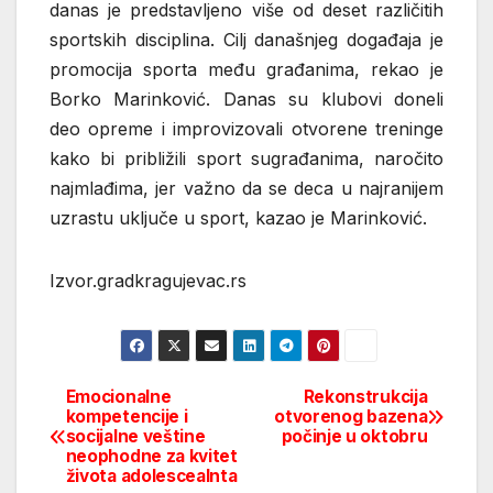
danas je predstavljeno više od deset različitih
sportskih disciplina. Cilj današnjeg događaja je
promocija sporta među građanima, rekao je
Borko Marinković. Danas su klubovi doneli
deo opreme i improvizovali otvorene treninge
kako bi približili sport sugrađanima, naročito
najmlađima, jer važno da se deca u najranijem
uzrastu uključe u sport, kazao je Marinković.
Izvor.gradkragujevac.rs
Emocionalne
Rekonstrukcija
Post
kompetencije i
otvorenog bazena
socijalne veštine
počinje u oktobru
navigation
neophodne za kvitet
života adolescealnta