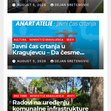
AUGUST 5, 2026
DEJAN SRETENOVIC
KULTURA
NOVOSTI IZ KRAGUJEVCA
VESTI
Javni čas crtanja u
Kragujevcu – Da česme
zažive
AUGUST 5, 2026
DEJAN SRETENOVIC
EKO TEME
NOVOSTI IZ KRAGUJEVCA
VESTI
Radovi na uređenju
komunalne infrastrukture