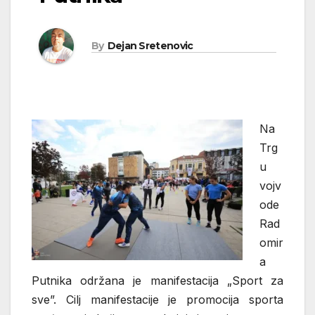
By
Dejan Sretenovic
Na
Trg
u
vojv
ode
Rad
omir
a
Putnika održana je manifestacija „Sport za
sve”. Cilj manifestacije je promocija sporta