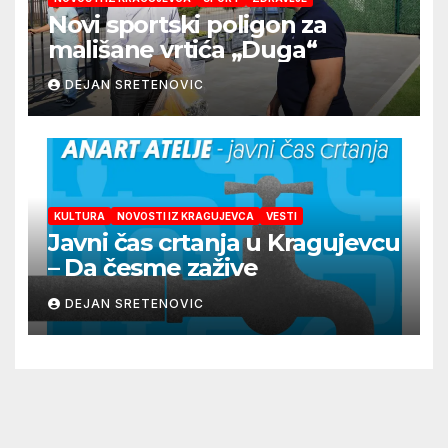
Novi sportski poligon za
mališane vrtića „Duga“
DEJAN SRETENOVIC
KULTURA
NOVOSTI IZ KRAGUJEVCA
VESTI
Javni čas crtanja u Kragujevcu
– Da česme zažive
DEJAN SRETENOVIC