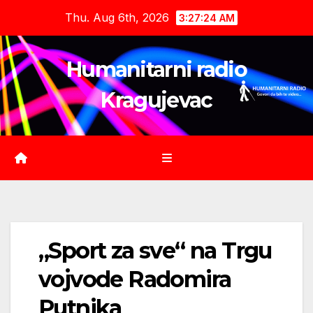
Skip
Thu. Aug 6th, 2026
3:27:25 AM
to
content
Humanitarni radio
Kragujevac
„Sport za sve“ na Trgu
vojvode Radomira
Putnika