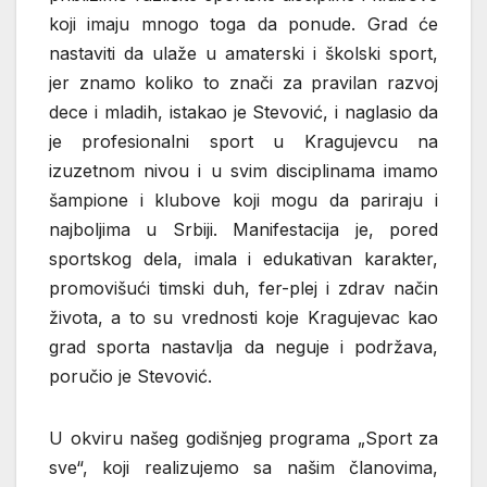
koji imaju mnogo toga da ponude. Grad će
nastaviti da ulaže u amaterski i školski sport,
jer znamo koliko to znači za pravilan razvoj
dece i mladih, istakao je Stevović, i naglasio da
je profesionalni sport u Kragujevcu na
izuzetnom nivou i u svim disciplinama imamo
šampione i klubove koji mogu da pariraju i
najboljima u Srbiji. Manifestacija je, pored
sportskog dela, imala i edukativan karakter,
promovišući timski duh, fer-plej i zdrav način
života, a to su vrednosti koje Kragujevac kao
grad sporta nastavlja da neguje i podržava,
poručio je Stevović.
U okviru našeg godišnjeg programa „Sport za
sve“, koji realizujemo sa našim članovima,