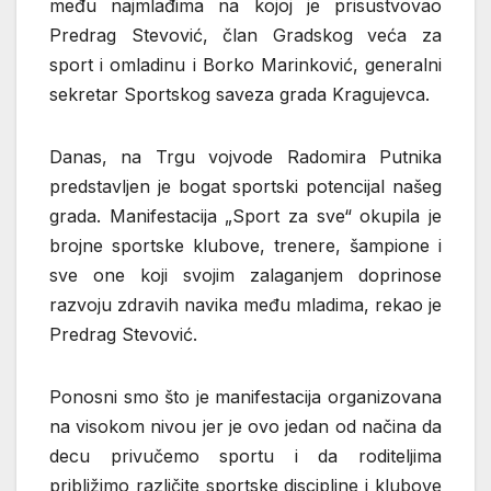
među najmlađima na kojoj je prisustvovao
Predrag Stevović, član Gradskog veća za
sport i omladinu i Borko Marinković, generalni
sekretar Sportskog saveza grada Kragujevca.
Danas, na Trgu vojvode Radomira Putnika
predstavljen je bogat sportski potencijal našeg
grada. Manifestacija „Sport za sve“ okupila je
brojne sportske klubove, trenere, šampione i
sve one koji svojim zalaganjem doprinose
razvoju zdravih navika među mladima, rekao je
Predrag Stevović.
Ponosni smo što je manifestacija organizovana
na visokom nivou jer je ovo jedan od načina da
decu privučemo sportu i da roditeljima
približimo različite sportske discipline i klubove