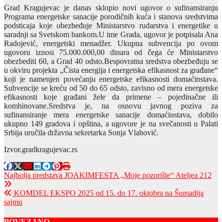
Grad Kragujevac je danas sklopio novi ugovor o sufinansiranju
Programa energetske sanacije porodičnih kuća i stanova sredstvima
podsticaja koje obezbeđuje Ministarstvo rudarstva i energetike u
saradnji sa Svetskom bankom.U ime Grada, ugovor je potpisala Ana
Radojević, energetski menadžer. Ukupna subvencija po ovom
ugovoru iznosi 75.000.000,00 dinara od čega će Ministarstvo
obezbediti 60, a Grad 40 odsto.Bespovratna sredstva obezbeđuju se
u okviru projekta „Čista energija i energetska efikasnost za građane“
koji je namenjen povećanju energetske efikasnosti domaćinstava.
Subvencije se kreću od 50 do 65 odsto, zavisno od mera energetske
efikasnosti koje građani žele da primene – pojedinačne ili
kombinovane.Sredstva je, na osnovu javnog poziva za
sufinansiranje mera energetske sanacije domaćinstava, dobilo
ukupno 149 gradova i opština, a ugovore je na svečanosti u Palati
Srbija uručila državna sekretarka Sonja Vlahović.
Izvor.gradkragujevac.rs
Post
Najbolja predstava JOAKIMFESTA „Moje pozorište“ Ateljea 212
navigation
KOMDEL EKSPO 2025 od 15. do 17. oktobra na Šumadija
sajmu
POVEZANO