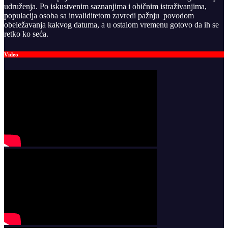
udruženja. Po iskustvenim saznanjima i običnim istraživanjima,
populacija osoba sa invaliditetom zavredi pažnju povodom
obeležavanja kakvog datuma, a u ostalom vremenu gotovo da ih se
retko ko seća.
Video