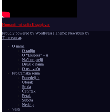
Humanitarni radio Kragujevac
Proudly powered by WordPress
|
Theme:
Newsbulk
by
Themeansar
.
O nama
O radiju
O “Ekspres” – u
Naši prijatelji
Drugi o nama
O osnivaču
Programska šema
Ponedeljak
Utorak
Sreda
Četvrtak
Petak
Subota
Nedelja
Vesti