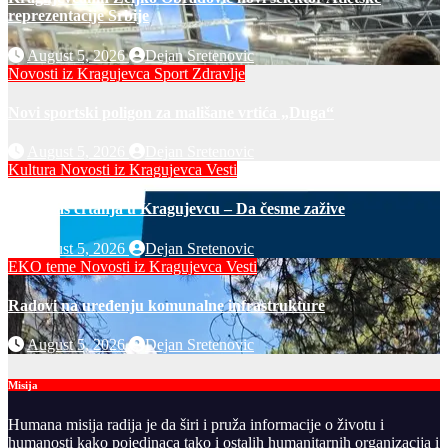
reprezentacije Srbije
August 5, 2026
Dejan Sretenovic
Novosti iz Kragujevca
Sport
Zdravlje
Novi sportski poligon za mališane vrtića „Duga“
August 5, 2026
Dejan Sretenovic
Kultura
Novosti iz Kragujevca
Vesti
Javni čas crtanja u Kragujevcu – Da česme zažive
August 5, 2026
Dejan Sretenovic
EKO teme
Novosti iz Kragujevca
Vesti
Radovi na uređenju komunalne infrastrukture
August 5, 2026
Dejan Sretenovic
Misija
Humana misija radija je da širi i pruža informacije o životu i
humanosti kako pojedinaca tako i ostalih humanitarnih organizacija i