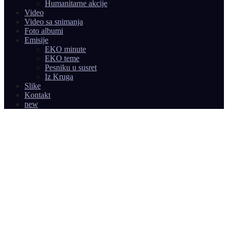
Humanitarne akcije
Video
Video sa snimanja
Foto albumi
Emisije
EKO minute
EKO teme
Pesniku u susret
Iz Kruga
Slike
Kontakt
new