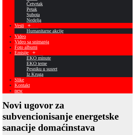
Četvrtak
Petak
Subota
Nedelja
Vesti
Humanitarne akcije
Video
Video sa snimanja
Foto albumi
Emisije
EKO minute
EKO teme
Pesniku u susret
Iz Kruga
Slike
Kontakt
new
Novi ugovor za
subvencionisanje energetske
sanacije domaćinstava