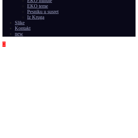
EKO minute
EKO teme
Pesniku u susret
Iz Kruga
Slike
Kontakt
new