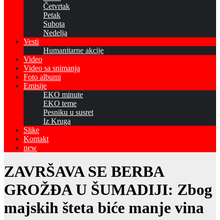
Četvrtak
Petak
Subota
Nedelja
Vesti
Humanitarne akcije
Video
Video sa snimanja
Foto albumi
Emisije
EKO minute
EKO teme
Pesniku u susret
Iz Kruga
Slike
Kontakt
new
ZAVRŠAVA SE BERBA
GROŽĐA U ŠUMADIJI: Zbog
majskih šteta biće manje vina