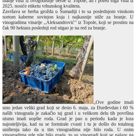
manje vina iz ovogodišnje berbe iz Topole, ali i pored toga vina iz
2025. nosiće etiketu vrhunskog kvaliteta.
Završava se berba grožđa u Šumadiji i to sa poslednjom vinskom
sortom kaberne sovinjon koja i najkasnije stiže za branje. U
vinogradima vinarije ,,Aleksandrović’’ iz Topole, koji se prostiru na
čak 90 hektara poslednji rod stigao je na red za branje.
„Ove godine imali
smo jedan veliki grad koji se desio 6. maja, za Đurđevdan i 60 %
naših vinograda je zakačio taj grad i u velikom delu tih površina
nismo imali uopšte roda. Grad je pao u periodu kada je loza
najosteljivija, kad su se formirale cvasti i tu je došlo do totalnog
uništenja tako da u tim vinogradima nije bilo roda. U onim
vinogradima gde nije bilo grada, to su vinogradi koji se nalaze na