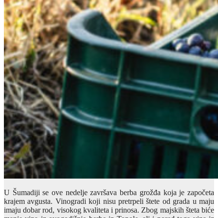
U Šumadiji se ove nedelje završava berba grožđa koja je započeta
krajem avgusta. Vinogradi koji nisu pretrpeli štete od grada u maju
imaju dobar rod, visokog kvaliteta i prinosa. Zbog majskih šteta biće