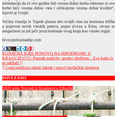
informaciju da će ove godine biti veoam dobra berba odnosno iz ove
berbe biće veoma dobra vina i očekujemo veoma dobar kvalitet“,
izjavio je Grujić.
Većina vinarija iz Topole plasira deo svojih vina na inostrana tržišta
a pojavom novih vinskih puteva, poput izvoza u Kinu, otvara se
mogućnost za još jače pozicioniranje ovog kraja kao vinske regije.
Izvor.pulssumadije.com
Post
KONJIČKE IGRE PONOVO NA HIPODROMU U
KRAGUJEVCU: Praznik tradicije, sporta i druženja – Evo kada će
navigation
se održati!
Grad podržava mlade talente i razvoj borilačkih sportova
POVEZANO
EKO teme
Novosti iz Kragujevca
Zdravlje
Lekovito bilje Šumadije – prirodno bogatstvo za zdravlje i
domaće čajeve
Dejan Sretenovic