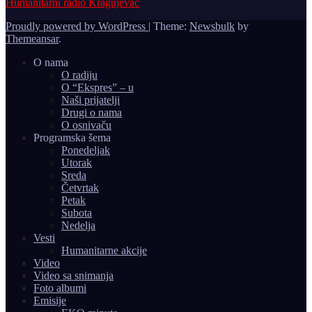
Humanitarni radio Kragujevac
Proudly powered by WordPress
|
Theme:
Newsbulk
by
Themeansar
.
O nama
O radiju
O “Ekspres” – u
Naši prijatelji
Drugi o nama
O osnivaču
Programska šema
Ponedeljak
Utorak
Sreda
Četvrtak
Petak
Subota
Nedelja
Vesti
Humanitarne akcije
Video
Video sa snimanja
Foto albumi
Emisije