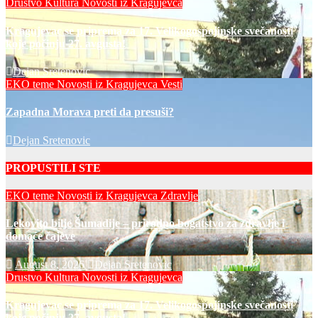
Drustvo
Kultura
Novosti iz Kragujevca
Kragujevac se priprema za 17. Velikogospojinske svečanosti
koje počinju 27. avgusta!
Dejan Sretenovic
EKO teme
Novosti iz Kragujevca
Vesti
Zapadna Morava preti da presuši?
Dejan Sretenovic
PROPUSTILI STE
EKO teme
Novosti iz Kragujevca
Zdravlje
Lekovito bilje Šumadije – prirodno bogatstvo za zdravlje i
domaće čajeve
August 8, 2026
Dejan Sretenovic
Drustvo
Kultura
Novosti iz Kragujevca
Kragujevac se priprema za 17. Velikogospojinske svečanosti
koje počinju 27. avgusta!