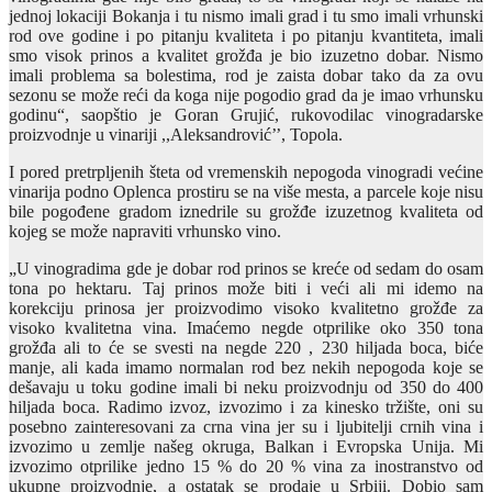
jednoj lokaciji Bokanja i tu nismo imali grad i tu smo imali vrhunski
rod ove godine i po pitanju kvaliteta i po pitanju kvantiteta, imali
smo visok prinos a kvalitet grožđa je bio izuzetno dobar. Nismo
imali problema sa bolestima, rod je zaista dobar tako da za ovu
sezonu se može reći da koga nije pogodio grad da je imao vrhunsku
godinu“, saopštio je Goran Grujić, rukovodilac vinogradarske
proizvodnje u vinariji ,,Aleksandrović’’, Topola.
I pored pretrpljenih šteta od vremenskih nepogoda vinogradi većine
vinarija podno Oplenca prostiru se na više mesta, a parcele koje nisu
bile pogođene gradom iznedrile su grožđe izuzetnog kvaliteta od
kojeg se može napraviti vrhunsko vino.
„U vinogradima gde je dobar rod prinos se kreće od sedam do osam
tona po hektaru. Taj prinos može biti i veći ali mi idemo na
korekciju prinosa jer proizvodimo visoko kvalitetno grožđe za
visoko kvalitetna vina. Imaćemo negde otprilike oko 350 tona
grožđa ali to će se svesti na negde 220 , 230 hiljada boca, biće
manje, ali kada imamo normalan rod bez nekih nepogoda koje se
dešavaju u toku godine imali bi neku proizvodnju od 350 do 400
hiljada boca. Radimo izvoz, izvozimo i za kinesko tržište, oni su
posebno zainteresovani za crna vina jer su i ljubitelji crnih vina i
izvozimo u zemlje našeg okruga, Balkan i Evropska Unija. Mi
izvozimo otprilike jedno 15 % do 20 % vina za inostranstvo od
ukupne proizvodnje, a ostatak se prodaje u Srbiji. Dobio sam