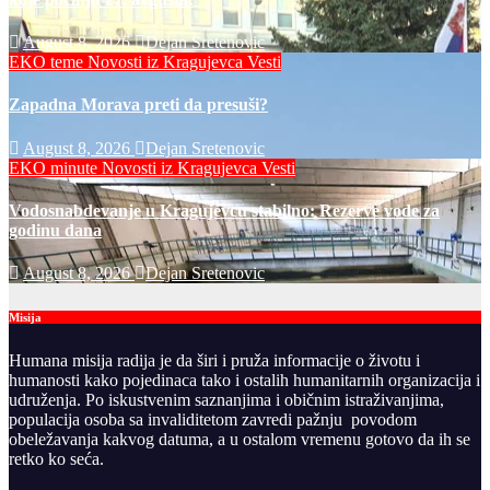
August 8, 2026
Dejan Sretenovic
EKO teme
Novosti iz Kragujevca
Vesti
Zapadna Morava preti da presuši?
August 8, 2026
Dejan Sretenovic
EKO minute
Novosti iz Kragujevca
Vesti
Vodosnabdevanje u Kragujevcu stabilno: Rezerve vode za
godinu dana
August 8, 2026
Dejan Sretenovic
Misija
Humana misija radija je da širi i pruža informacije o životu i
humanosti kako pojedinaca tako i ostalih humanitarnih organizacija i
udruženja. Po iskustvenim saznanjima i običnim istraživanjima,
populacija osoba sa invaliditetom zavredi pažnju povodom
obeležavanja kakvog datuma, a u ostalom vremenu gotovo da ih se
retko ko seća.