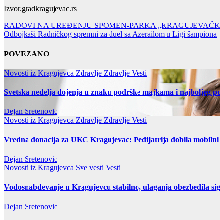
Izvor.gradkragujevac.rs
Post
RADOVI NA UREĐENJU SPOMEN-PARKA „KRAGUJEVAČKI OKTOBAR“: 
Odbojkaši Radničkog spremni za duel sa Azerailom u Ligi šampiona
navigation
POVEZANO
Novosti iz Kragujevca
Zdravlje
Zdravlje Vesti
Svetska nedelja dojenja u znaku podrške majkama i najboljeg po
Dejan Sretenovic
Novosti iz Kragujevca
Zdravlje
Zdravlje Vesti
Vredna donacija za UKC Kragujevac: Pedijatrija dobila mobilni
Dejan Sretenovic
Novosti iz Kragujevca
Sve vesti
Vesti
Vodosnabdevanje u Kragujevcu stabilno, ulaganja obezbedila si
Dejan Sretenovic