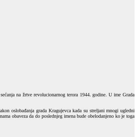
 sećanja na žrtve revolucionarnog terora 1944. godine. U ime Grada
nakon oslobađanja grada Kragujevca kada su streljani mnogi ugledni
na nama obaveza da do poslednjeg imena bude obelodanjeno ko je toga