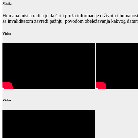
Misija
Humana misija radija je da širi i pruža informacije o životu i humanos
sa invaliditetom zavredi pažnju povodom obeležavanja kakvog datuma
Video
Video