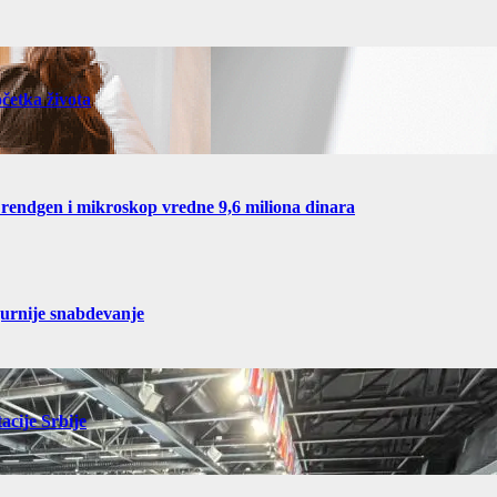
četka života
 rendgen i mikroskop vredne 9,6 miliona dinara
gurnije snabdevanje
acije Srbije