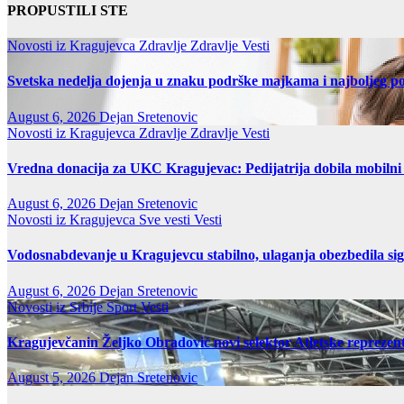
PROPUSTILI STE
Novosti iz Kragujevca
Zdravlje
Zdravlje Vesti
Svetska nedelja dojenja u znaku podrške majkama i najboljeg po
August 6, 2026
Dejan Sretenovic
Novosti iz Kragujevca
Zdravlje
Zdravlje Vesti
Vredna donacija za UKC Kragujevac: Pedijatrija dobila mobilni
August 6, 2026
Dejan Sretenovic
Novosti iz Kragujevca
Sve vesti
Vesti
Vodosnabdevanje u Kragujevcu stabilno, ulaganja obezbedila si
August 6, 2026
Dejan Sretenovic
Novosti iz Srbije
Sport
Vesti
Kragujevčanin Željko Obradović novi selektor Atletske reprezent
August 5, 2026
Dejan Sretenovic