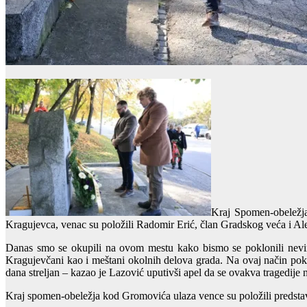
Kraj Spomen-obeležja
Kragujevca, venac su položili Radomir Erić, član Gradskog veća i Al
Danas smo se okupili na ovom mestu kako bismo se poklonili nevino
Kragujevčani kao i meštani okolnih delova grada. Na ovaj način pok
dana streljan – kazao je Lazović uputivši apel da se ovakva tragedije 
Kraj spomen-obeležja kod Gromovića ulaza vence su položili predstavn