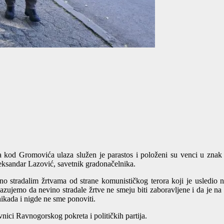
 kod Gromovića ulaza služen je parastos i položeni su venci u znak
eksandar Lazović, savetnik gradonačelnika.
 stradalim žrtvama od strane komunističkog terora koji je usledio 
azujemo da nevino stradale žrtve ne smeju biti zaboravljene i da je 
nikada i nigde ne sme ponoviti.
ici Ravnogorskog pokreta i političkih partija.