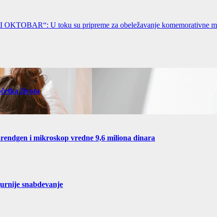
U toku su pripreme za obeležavanje komemorativne manifest
četka života
 rendgen i mikroskop vredne 9,6 miliona dinara
gurnije snabdevanje