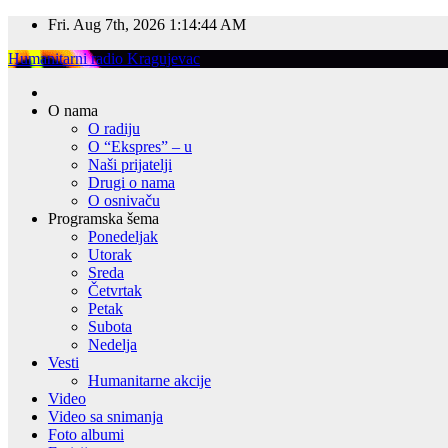
Skip
Fri. Aug 7th, 2026
1:14:45 AM
to
Humanitarni radio Kragujevac
content
O nama
O radiju
O “Ekspres” – u
Naši prijatelji
Drugi o nama
O osnivaču
Programska šema
Ponedeljak
Utorak
Sreda
Četvrtak
Petak
Subota
Nedelja
Vesti
Humanitarne akcije
Video
Video sa snimanja
Foto albumi