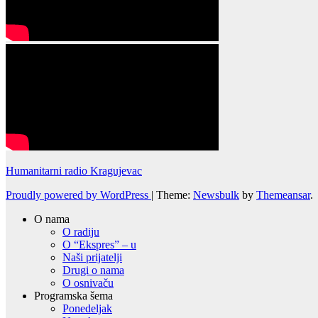
Humanitarni radio Kragujevac
Proudly powered by WordPress
|
Theme:
Newsbulk
by
Themeansar
.
O nama
O radiju
O “Ekspres” – u
Naši prijatelji
Drugi o nama
O osnivaču
Programska šema
Ponedeljak