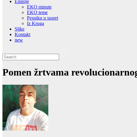
Emisije
EKO minute
EKO teme
Pesniku u susret
Iz Kruga
Slike
Kontakt
new
Pomen žrtvama revolucionarnog