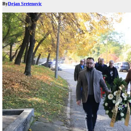
By
Dejan Sretenovic