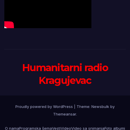
Humanitarni radio
Kragujevac
Proudly powered by WordPress
|
Theme:
Newsbulk
by
Themeansar
.
O nama
Programska šema
Vesti
Video
Video sa snimanja
Foto albumi