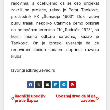
radovima, a očekujemo da se ceo projekat
završi na proleće, rekao je Petar Tankosić,
predsednik FK „Šumadija 1903“. Dok radovi
budu trajali, nekoliko utakmica ćemo odigrati
na pomoćnim terenima FK „Radnički 1923“, sa
kojim imamo odličnu saradnju, kazao je
Tankosić. On je izrazio uverenje da će
renovirani stadion dodatno doprineti razvoju
kluba.
Izvor.gradkragujevac.rs
Radnički ubedljiv
Upoznaj drvo da bi ga
Post
protiv Šapca
zavoleo
navigation