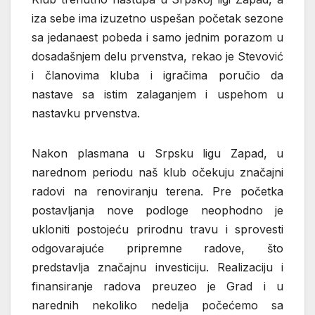
iza sebe ima izuzetno uspešan početak sezone
sa jedanaest pobeda i samo jednim porazom u
dosadašnjem delu prvenstva, rekao je Stevović
i članovima kluba i igračima poručio da
nastave sa istim zalaganjem i uspehom u
nastavku prvenstva.
Nakon plasmana u Srpsku ligu Zapad, u
narednom periodu naš klub očekuju značajni
radovi na renoviranju terena. Pre početka
postavljanja nove podloge neophodno je
ukloniti postojeću prirodnu travu i sprovesti
odgovarajuće pripremne radove, što
predstavlja značajnu investiciju. Realizaciju i
finansiranje radova preuzeo je Grad i u
narednih nekoliko nedelja počećemo sa