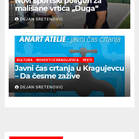
Novi sportski poligon za
mališane vrtića „Duga“
DEJAN SRETENOVIC
KULTURA
NOVOSTI IZ KRAGUJEVCA
VESTI
Javni čas crtanja u Kragujevcu
– Da česme zažive
DEJAN SRETENOVIC