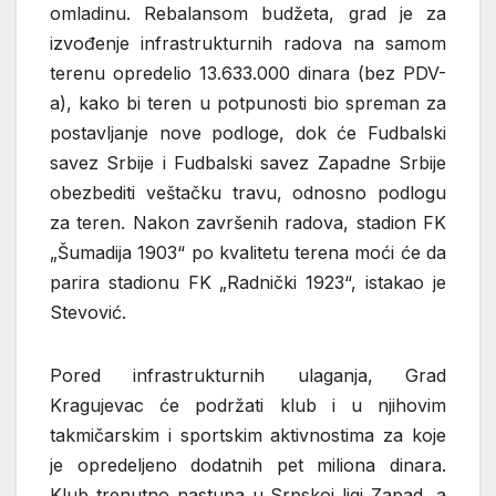
omladinu. Rebalansom budžeta, grad je za
izvođenje infrastrukturnih radova na samom
terenu opredelio 13.633.000 dinara (bez PDV-
a), kako bi teren u potpunosti bio spreman za
postavljanje nove podloge, dok će Fudbalski
savez Srbije i Fudbalski savez Zapadne Srbije
obezbediti veštačku travu, odnosno podlogu
za teren. Nakon završenih radova, stadion FK
„Šumadija 1903“ po kvalitetu terena moći će da
parira stadionu FK „Radnički 1923“, istakao je
Stevović.
Pored infrastrukturnih ulaganja, Grad
Kragujevac će podržati klub i u njihovim
takmičarskim i sportskim aktivnostima za koje
je opredeljeno dodatnih pet miliona dinara.
Klub trenutno nastupa u Srpskoj ligi Zapad, a