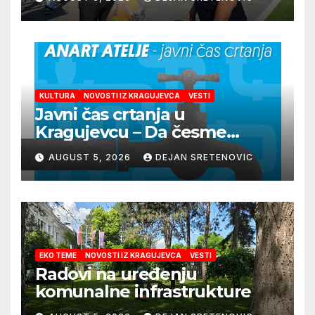
KULTURA
NOVOSTI IZ KRAGUJEVCA
VESTI
Javni čas crtanja u
Kragujevcu – Da česme
zažive
AUGUST 5, 2026
DEJAN SRETENOVIC
EKO TEME
NOVOSTI IZ KRAGUJEVCA
VESTI
Radovi na uređenju
komunalne infrastrukture