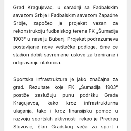
Grad Kragujevac, u saradnji sa Fadbalskim
savezom Srbije i Fadbalskim savezom Zapadne
Srbije, započeo je projekat vezan za
rekonstrukciju fudbalskog terena FK „Šumadija
1903“ u naselju Bubanj. Projekat podrazumeva
postavljanje nove veštačke podloge, čime će
stadion dobiti savremene uslove za treniranje i
odigravanje utakmica.
Sportska infrastruktura je jako značajna za
grad. Rezultate koje FK „Šumadija 1903“
postiže zaslužuju punu podršku Grada
Kragujevca, kako kroz infrastrukturna
ulaganja, tako i kroz finansijsku pomoć u
razvoju sportskih aktivnosti, rekao je Predrag
Stevović, član Gradskog veća za sport i