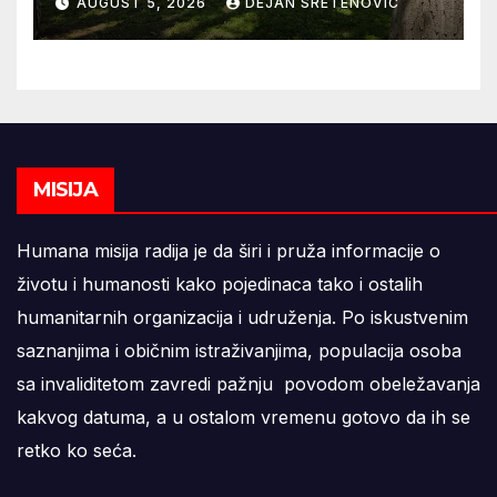
AUGUST 5, 2026
DEJAN SRETENOVIC
MISIJA
Humana misija radija je da širi i pruža informacije o
životu i humanosti kako pojedinaca tako i ostalih
humanitarnih organizacija i udruženja. Po iskustvenim
saznanjima i običnim istraživanjima, populacija osoba
sa invaliditetom zavredi pažnju povodom obeležavanja
kakvog datuma, a u ostalom vremenu gotovo da ih se
retko ko seća.