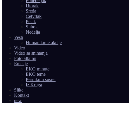
Ponedeljak
Utorak
Sreda
Četvrtak
Petak
Subota
Nedelja
Vesti
Humanitarne akcije
Video
Video sa snimanja
Foto albumi
Emisije
EKO minute
EKO teme
Pesniku u susret
Iz Kruga
Slike
Kontakt
new