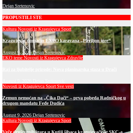
Dejan Sretenovic
PROPUSTILI STE
Kultura
Novosti iz Kragujevca
Sport
Kragujevac domaćin EXPO karavana „Paviljon igre“
August 9, 2026
Dejan Sretenovic
EKO teme
Novosti iz Kragujevca
Zdravlje
Raj za ljubitelje prirode: Nova planinarska staza u Drači
August 9, 2026
Dejan Sretenovic
Novosti iz Kragujevca
Sport
Sve vesti
Zemun nemoćan na „Čika Dači“ – prva pobeda Radničkog u
drugom mandatu Feđe Dudića
August 9, 2026
Dejan Sretenovic
Kultura
Novosti iz Kragujevca
Sport
Veče društvenih igara u Kutiji šibaca kragujevačkog SKC-a