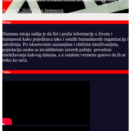
August 9, 2026
Dejan Sretenovic
Misija
Humana misija radija je da širi i pruža informacije o životu i
humanosti kako pojedinaca tako i ostalih humanitarnih organizacija i
udruženja. Po iskustvenim saznanjima i običnim istraživanjima,
populacija osoba sa invaliditetom zavredi pažnju povodom
obeležavanja kakvog datuma, a u ostalom vremenu gotovo da ih se
retko ko seća.
Video