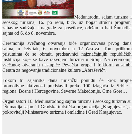
Međunarodni sajam turizma i
seoskog turizma, 16. po redu, biće, uz bogat stručni program,
zabavne sadržaje i nagrade za posetioce, održan u hali Šumadija
sajma od 6. do 8. novembra.
Ceremonija svečanog otvaranja biće organizovana prvog dana
sajma, u četvrtak, 6. novembra u 12 časova. Tom prilikom
prisutnima će se obratiti predstavnici najznačajnijih republičkih
institucija koje se bave razvojem turizma u Srbiji. Na ceremoniji
svečanog otvaranja nastupiće Pevačka grupa i folklorni ansambl
Centra za negovanje tradicionalne kulture „Abrašević“.
Tokom tri sajamska dana turistički ponudu će kroz brojne
promotivne aktivnosti predstaviti preko 100 izlagača iz Srbije i
regiona, Bosne i Hercegovine, Severne Makedonije, Crne Gore…
Organizatori 16. Međunarodnog sajma turizma i seoskog turizma su
“Šumadija sajam“ i Gradska turistička organizacija „Kragujevac“, a
pokrovitelji Ministartsvo turizma i omladine i Grad Kragujevac.