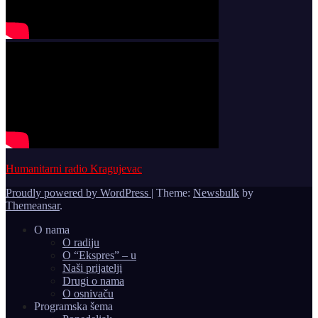
Humanitarni radio Kragujevac
Proudly powered by WordPress
|
Theme:
Newsbulk
by
Themeansar
.
O nama
O radiju
O “Ekspres” – u
Naši prijatelji
Drugi o nama
O osnivaču
Programska šema