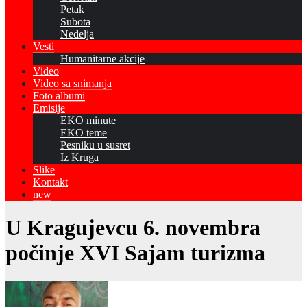
Petak
Subota
Nedelja
Vesti
Humanitarne akcije
Video
Video sa snimanja
Foto albumi
Emisije
EKO minute
EKO teme
Pesniku u susret
Iz Kruga
Slike
Kontakt
new
U Kragujevcu 6. novembra
počinje XVI Sajam turizma