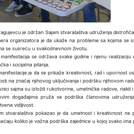
agujevcu je održan Sajam stvaralaštva udruženja distrofičar
ra organizatora je da ukaže na probleme sa kojima se su
ma se susreću u svakodnevnom životu.
manifestacija se održava svake godine i njenu realizaciju
čka i socijalna pitanja.
 manifestacije je da se prikaže kreativnost, rad i upornost 
osti na značaj njihovog uključivanja i podršku njihovom rad
nici sajma su izložili rukotvorine, umetničke radove, nakit i
vim događajima pruža se podrška članovima udruženja d
tvena vidljivost.
m stvaralaštva pokazao je da umetnost i kreativnost ne po
ećaju koliko je važna podrška zajednice u kojoj svako ima p