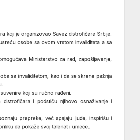
a koji je organizovao Savez distrofičara Srbije.
sreću osobe sa ovom vrstom invaliditeta a sa
 omogućava Ministarstvo za rad, zapošljavanje,
osoba sa invaliditetom, kao i da se skrene pažnja
u.
 suvenire koji su ručno rađeni.
istrofičara i podstiču njihovo osnaživanje i
znaju prepreke, već spajaju ljude, inspirišu i
riliku da pokaže svoj talenat i umeće..