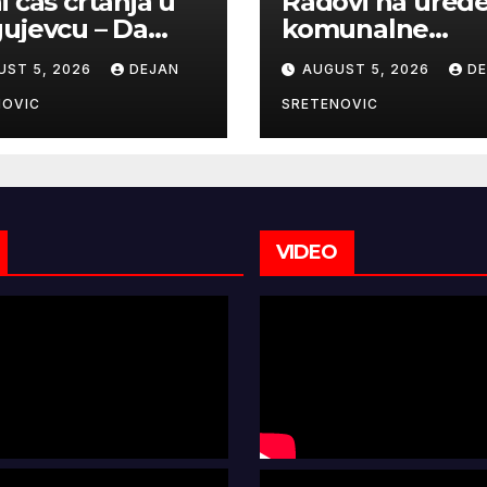
i čas crtanja u
Radovi na uređ
ujevcu – Da
komunalne
e zažive
infrastrukture
UST 5, 2026
DEJAN
AUGUST 5, 2026
D
NOVIC
SRETENOVIC
VIDEO