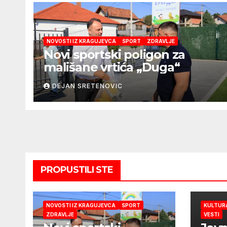
NOVOSTI IZ KRAGUJEVCA
SPORT
ZDRAVLJE
Novi sportski poligon za
mališane vrtića „Duga“
DEJAN SRETENOVIC
PROPUSTILI STE
NOVOSTI IZ KRAGUJEVCA
SPORT
KULTUR
ZDRAVLJE
VESTI