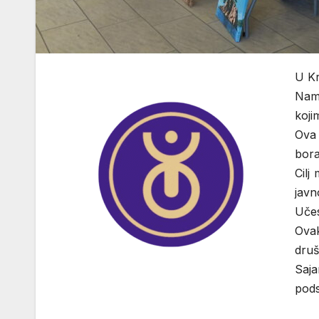
U Kr
Name
koji
Ova 
bora
Cilj
javn
Učes
Ovak
druš
Saja
pods