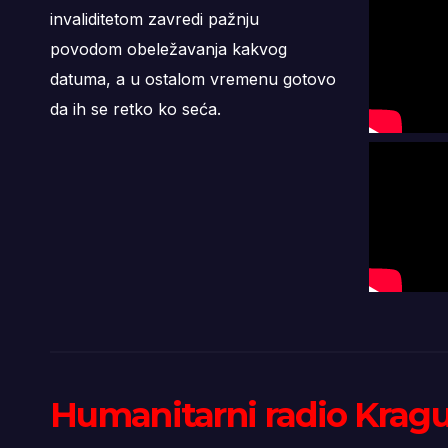
invaliditetom zavredi pažnju
povodom obeležavanja kakvog
datuma, a u ostalom vremenu gotovo
da ih se retko ko seća.
Humanitarni radio Krag