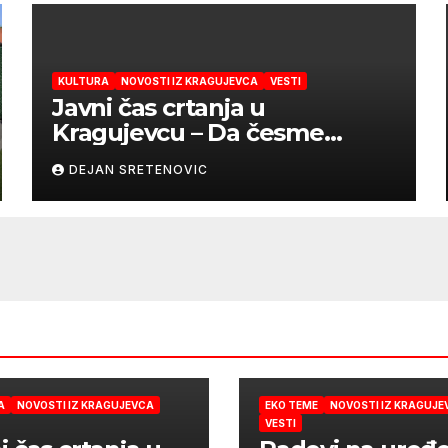
KULTURA
NOVOSTI IZ KRAGUJEVCA
VESTI
Javni čas crtanja u
Kragujevcu – Da česme
zažive
DEJAN SRETENOVIC
A
NOVOSTI IZ KRAGUJEVCA
EKO TEME
NOVOSTI IZ KRAGUJE
VESTI