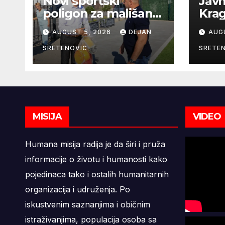
Novi sportski
Javn
poligon za mališane
Krag
vrtića „Duga“
česm
AUGUST 5, 2026
DEJAN
AUG
SRETENOVIC
SRETE
MISIJA
VIDEO
Humana misija radija je da širi i pruža
informacije o životu i humanosti kako
pojedinaca tako i ostalih humanitarnih
organizacija i udruženja. Po
iskustvenim saznanjima i običnim
istraživanjima, populacija osoba sa