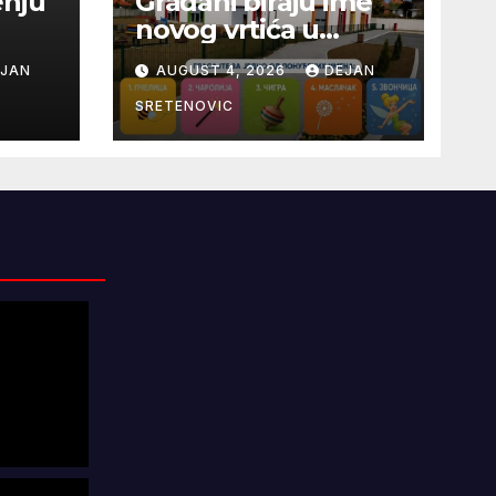
enju
Građani biraju ime
novog vrtića u
Erdeču
EJAN
AUGUST 4, 2026
DEJAN
SRETENOVIC