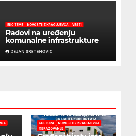
EKO TEME
NOVOSTI IZ KRAGUJEVCA
VESTI
Radovi na uređenju
komunalne infrastrukture
DEJAN SRETENOVIC
VCA
KULTURA
NOVOSTI IZ KRAGUJEVCA
OBRAZOVANJE