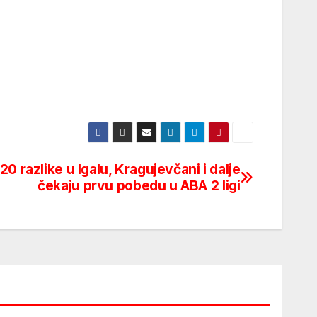
0 razlike u Igalu, Kragujevčani i dalje
čekaju prvu pobedu u ABA 2 ligi