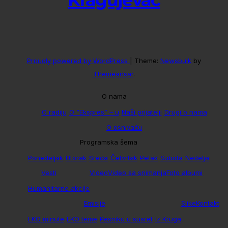
Proudly powered by WordPress
|
Theme:
Newsbulk
by
Themeansar
.
O nama
O radiju
O “Ekspres” – u
Naši prijatelji
Drugi o nama
O osnivaču
Programska šema
Ponedeljak
Utorak
Sreda
Četvrtak
Petak
Subota
Nedelja
Vesti
Video
Video sa snimanja
Foto albumi
Humanitarne akcije
Emisije
Slike
Kontakt
EKO minute
EKO teme
Pesniku u susret
Iz Kruga