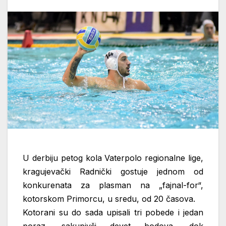
U derbiju petog kola Vaterpolo regionalne lige,
kragujevački Radnički gostuje jednom od
konkurenata za plasman na „fajnal-for“,
kotorskom Primorcu, u sredu, od 20 časova.
Kotorani su do sada upisali tri pobede i jedan