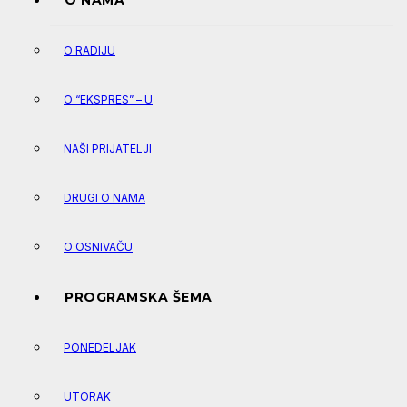
O NAMA
O RADIJU
O “EKSPRES” – U
NAŠI PRIJATELJI
DRUGI O NAMA
O OSNIVAČU
PROGRAMSKA ŠEMA
PONEDELJAK
UTORAK