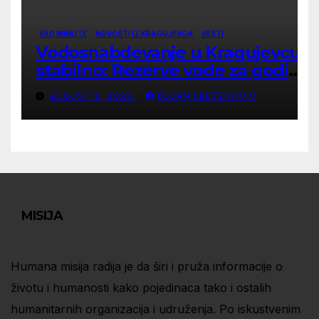
EKO MINUTE
NOVOSTI IZ KRAGUJEVCA
VESTI
Vodosnabdevanje u Kragujevcu
stabilno: Rezerve vode za godinu
dana
AUGUST 8, 2026
DEJAN SRETENOVIC
MISIJA
Humana misija radija je da širi i pruža informacije o
životu i humanosti kako pojedinaca tako i ostalih
humanitarnih organizacija i udruženja. Po iskustvenim