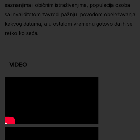
saznanjima i običnim istraživanjima, populacija osoba
sa invaliditetom zavredi pažnju povodom obeležavanja
kakvog datuma, a u ostalom vremenu gotovo da ih se
retko ko seća.
VIDEO