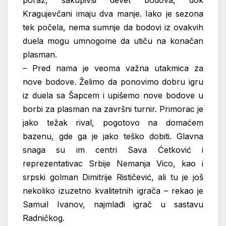
poraz, sakupivši devet bodova, dok
Kragujevčani imaju dva manje. Iako je sezona
tek počela, nema sumnje da bodovi iz ovakvih
duela mogu umnogome da utiču na konačan
plasman.
– Pred nama je veoma važna utakmica za
nove bodove. Želimo da ponovimo dobru igru
iz duela sa Šapcem i upišemo nove bodove u
borbi za plasman na završni turnir. Primorac je
jako težak rival, pogotovo na domaćem
bazenu, gde ga je jako teško dobiti. Glavna
snaga su im centri Sava Ćetković i
reprezentativac Srbije Nemanja Vico, kao i
srpski golman Dimitrije Rističević, ali tu je još
nekoliko izuzetno kvalitetnih igrača – rekao je
Samuil Ivanov, najmlađi igrač u sastavu
Radničkog.