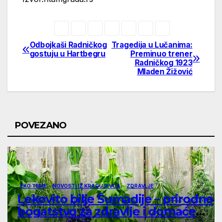
Odbojkaši Radničkog
Tragedija u Lučanima:
Post
gostuju u Hartbegru
Preminuo trener
Radničkog 1923
navigation
Mladen Žižović
POVEZANO
EKO TEME
NOVOSTI IZ KRAGUJEVCA
ZDRAVLJE
Lekovito bilje Šumadije – prirodno
bogatstvo za zdravlje i domaće