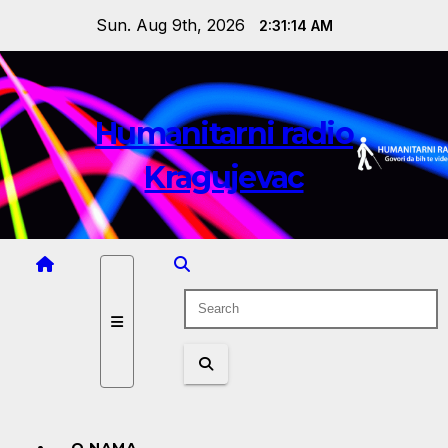
Skip
Sun. Aug 9th, 2026
2:31:14 AM
to
content
Humanitarni radio
Kragujevac