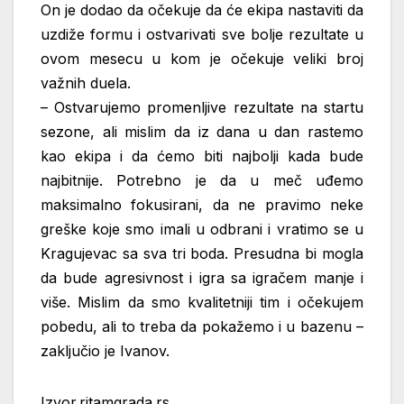
On je dodao da očekuje da će ekipa nastaviti da
uzdiže formu i ostvarivati sve bolje rezultate u
ovom mesecu u kom je očekuje veliki broj
važnih duela.
– Ostvarujemo promenljive rezultate na startu
sezone, ali mislim da iz dana u dan rastemo
kao ekipa i da ćemo biti najbolji kada bude
najbitnije. Potrebno je da u meč uđemo
maksimalno fokusirani, da ne pravimo neke
greške koje smo imali u odbrani i vratimo se u
Kragujevac sa sva tri boda. Presudna bi mogla
da bude agresivnost i igra sa igračem manje i
više. Mislim da smo kvalitetniji tim i očekujem
pobedu, ali to treba da pokažemo i u bazenu –
zaključio je Ivanov.
Izvor.ritamgrada.rs