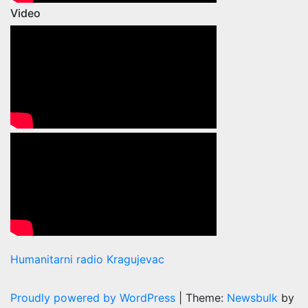
Video
Humanitarni radio Kragujevac
Proudly powered by WordPress
|
Theme:
Newsbulk
by