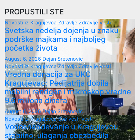
PROPUSTILI STE
Novosti iz Kragujevca
Zdravlje
Zdravlje Vesti
Svetska nedelja dojenja u znaku
podrške majkama i najboljeg
početka života
August 6, 2026
Dejan Sretenovic
Novosti iz Kragujevca
Zdravlje
Zdravlje Vesti
Vredna donacija za UKC
Kragujevac: Pedijatrija dobila
mobilni rendgen i mikroskop vredne
9,6 miliona dinara
August 6, 2026
Dejan Sretenovic
Novosti iz Kragujevca
Sve vesti
Vesti
Vodosnabdevanje u Kragujevcu
stabilno, ulaganja obezbedila