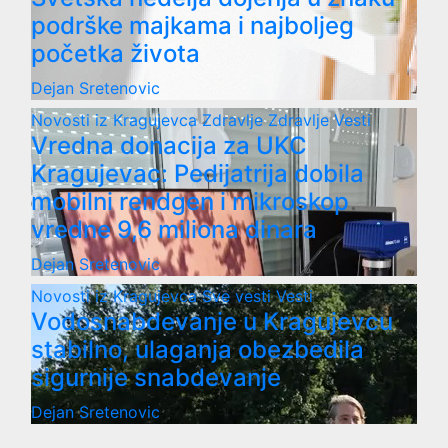
podrške majkama i najboljeg
početka života
Dejan Sretenovic
Novosti iz Kragujevca
Zdravlje
Zdravlje Vesti
Vredna donacija za UKC
Kragujevac: Pedijatrija dobila
mobilni rendgen i mikroskop
vredne 9,6 miliona dinara
Dejan Sretenovic
Novosti iz Kragujevca
Sve vesti
Vesti
Vodosnabdevanje u Kragujevcu
stabilno, ulaganja obezbedila
sigurnije snabdevanje
Dejan Sretenovic