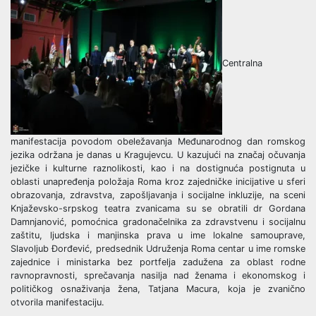
Centralna
manifestacija povodom obeležavanja Međunarodnog dan romskog
jezika održana je danas u Kragujevcu. U kazujući na značaj očuvanja
jezičke i kulturne raznolikosti, kao i na dostignuća postignuta u
oblasti unapređenja položaja Roma kroz zajedničke inicijative u sferi
obrazovanja, zdravstva, zapošljavanja i socijalne inkluzije, na sceni
Knjaževsko-srpskog teatra zvanicama su se obratili dr Gordana
Damnjanović, pomoćnica gradonačelnika za zdravstvenu i socijalnu
zaštitu, ljudska i manjinska prava u ime lokalne samouprave,
Slavoljub Đorđević, predsednik Udruženja Roma centar u ime romske
zajednice i ministarka bez portfelja zadužena za oblast rodne
ravnopravnosti, sprečavanja nasilja nad ženama i ekonomskog i
političkog osnaživanja žena, Tatjana Macura, koja je zvanično
otvorila manifestaciju.