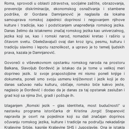
Roma, sprovodi u oblasti zdravstva, socijalne zaštite, obrazovanja,
prevencije diskriminacije, ekonomskog osnaživanja i stambene
podrške, dr Gordana Damnjanović je naglasila da lokalna
samouprava romskoj zajednici doprinosi i negovanjem njihove
kulture i tradicije, kao i podsticanjem unapređenja romskog jezika.
Danas želimo da istaknemo značaj romskog jezika kao univerzalnog,
jezika koji se, kao i romski narod, nomadski kretao i raširio u
čitavom svetu. Obeležavajući ovaj dan kroz igru, pesmu, kulturu i
tradiciju slavimo i lepotu raznolikost, a upravo je to temelj ljudskih
prava, kazala je Damnjanović.
Govoreći o viševekovnom opstanku romskog naroda na prostoru
Balkana, Slavoljub Đorđević je istakao da je tome u velikoj meri
doprineo jezik. Iz svoje prapostojbine mi nismo poneli knjige i
dokumeta, poneli smo svoju usmenu književnost i jezik koji je do
danas sačuvao našu kulturu, običaje, romsko biće kakvo jeste,
naglasio je Đorđević i dodao da je danas za taj opstanak zaslužan i
grad koji sa njima živi, gradi i poštuje ih.
Izlaganjem „Romski jezik – glas identiteta, most budućnosti“ u
nastavku programa istoričarka dr Kristina Jorgić Stepanović
napravila je osvrt na pojedince koji su dali značajan doprinos
očuvanju romskog jezika, kulture i tradicije na području nekadašnje
Kraljevine Srbije, kasnije Kraljevine SHS i Jugoslavije. Ona je istakla