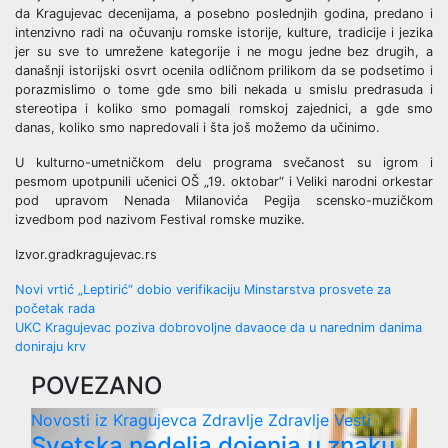
da Kragujevac decenijama, a posebno poslednjih godina, predano i
intenzivno radi na očuvanju romske istorije, kulture, tradicije i jezika
jer su sve to umrežene kategorije i ne mogu jedne bez drugih, a
današnji istorijski osvrt ocenila odličnom prilikom da se podsetimo i
porazmislimo o tome gde smo bili nekada u smislu predrasuda i
stereotipa i koliko smo pomagali romskoj zajednici, a gde smo
danas, koliko smo napredovali i šta još možemo da učinimo.
U kulturno-umetničkom delu programa svečanost su igrom i
pesmom upotpunili učenici OŠ „19. oktobar“ i Veliki narodni orkestar
pod upravom Nenada Milanovića Pegija scensko-muzičkom
izvedbom pod nazivom Festival romske muzike.
Izvor.gradkragujevac.rs
Post
Novi vrtić „Leptirić“ dobio verifikaciju Minstarstva prosvete za
početak rada
navigation
UKC Kragujevac poziva dobrovoljne davaoce da u narednim danima
doniraju krv
POVEZANO
Novosti iz Kragujevca
Zdravlje
Zdravlje Vesti
Svetska nedelja dojenja u znaku