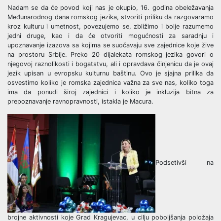
Nadam se da će povod koji nas je okupio, 16. godina obeležavanja
Međunarodnog dana romskog jezika, stvoriti priliku da razgovaramo
kroz kulturu i umetnost, povezujemo se, zbližimo i bolje razumemo
jedni druge, kao i da će otvoriti mogućnosti za saradnju i
upoznavanje izazova sa kojima se suočavaju sve zajednice koje žive
na prostoru Srbije. Preko 20 dijalekata romskog jezika govori o
njegovoj raznolikosti i bogatstvu, ali i opravdava činjenicu da je ovaj
jezik upisan u evropsku kulturnu baštinu. Ovo je sjajna prilika da
osvestimo koliko je romska zajednica važna za sve nas, koliko toga
ima da ponudi široj zajednici i koliko je inkluzija bitna za
prepoznavanje ravnopravnosti, istakla je Macura.
Podsetivši na
brojne aktivnosti koje Grad Kragujevac, u cilju poboljšanja položaja