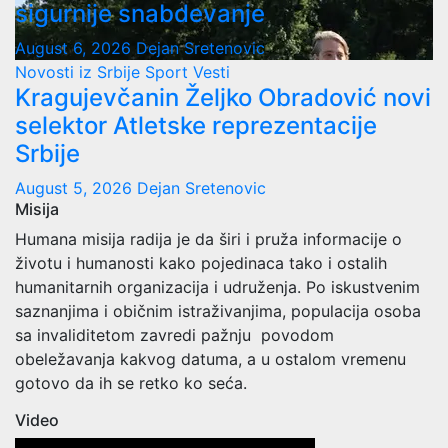
sigurnije snabdevanje
August 6, 2026
Dejan Sretenovic
Novosti iz Srbije
Sport
Vesti
Kragujevčanin Željko Obradović novi
selektor Atletske reprezentacije
Srbije
August 5, 2026
Dejan Sretenovic
Misija
Humana misija radija je da širi i pruža informacije o
životu i humanosti kako pojedinaca tako i ostalih
humanitarnih organizacija i udruženja. Po iskustvenim
saznanjima i običnim istraživanjima, populacija osoba
sa invaliditetom zavredi pažnju povodom
obeležavanja kakvog datuma, a u ostalom vremenu
gotovo da ih se retko ko seća.
Video