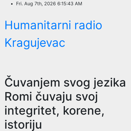
Skip
Fri. Aug 7th, 2026
6:15:44 AM
to
content
Humanitarni radio
Kragujevac
Čuvanjem svog jezika
Romi čuvaju svoj
integritet, korene,
istoriju