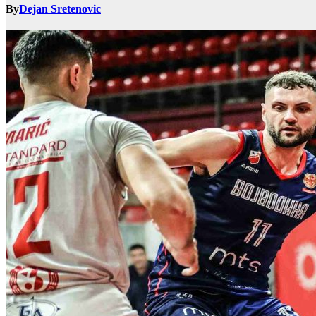
By
Dejan Sretenovic