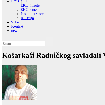
Emisije
EKO minute
EKO teme
Pesniku u susret
Iz Kruga
Slike
Kontakt
new
Košarkaši Radničkog savladali 