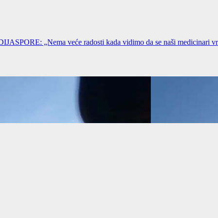
 „Nema veće radosti kada vidimo da se naši medicinari vrać