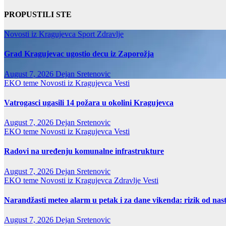
PROPUSTILI STE
Novosti iz Kragujevca
Sport
Zdravlje
Grad Kragujevac ugostio decu iz Zaporožja
August 7, 2026
Dejan Sretenovic
EKO teme
Novosti iz Kragujevca
Vesti
Vatrogasci ugasili 14 požara u okolini Kragujevca
August 7, 2026
Dejan Sretenovic
EKO teme
Novosti iz Kragujevca
Vesti
Radovi na uređenju komunalne infrastrukture
August 7, 2026
Dejan Sretenovic
EKO teme
Novosti iz Kragujevca
Zdravlje Vesti
Narandžasti meteo alarm u petak i za dane vikenda: rizik od nas
August 7, 2026
Dejan Sretenovic