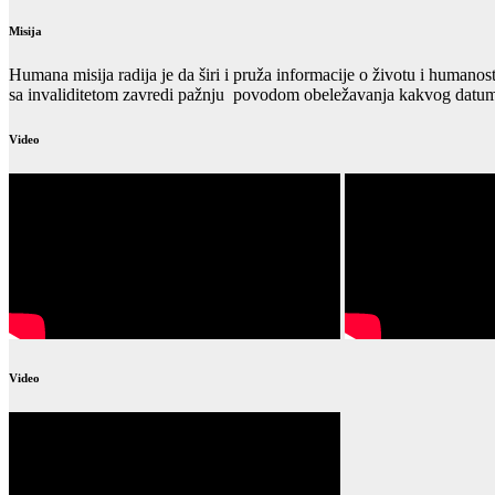
Misija
Humana misija radija je da širi i pruža informacije o životu i humanos
sa invaliditetom zavredi pažnju povodom obeležavanja kakvog datuma
Video
Video