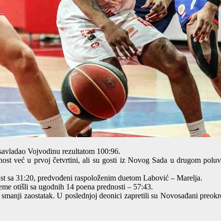
 savladao Vojvodinu rezultatom 100:96.
nost već u prvoj četvrtini, ali su gosti iz Novog Sada u drugom polu
orist sa 31:20, predvođeni raspoloženim duetom Labović – Marelja.
eme otišli sa ugodnih 14 poena prednosti – 57:43.
da smanji zaostatak. U poslednjoj deonici zapretili su Novosađani preo