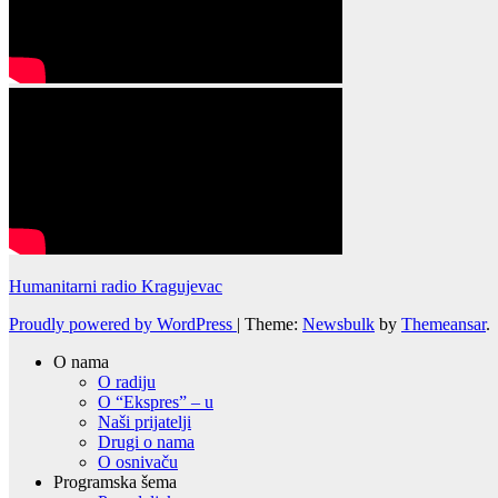
Humanitarni radio Kragujevac
Proudly powered by WordPress
|
Theme:
Newsbulk
by
Themeansar
.
O nama
O radiju
O “Ekspres” – u
Naši prijatelji
Drugi o nama
O osnivaču
Programska šema