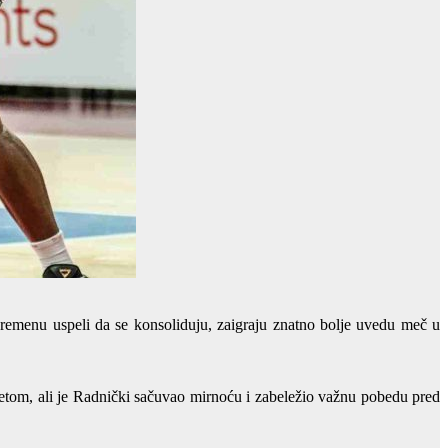
vremenu uspeli da se konsoliduju, zaigraju znatno bolje uvedu meč u
kretom, ali je Radnički sačuvao mirnoću i zabeležio važnu pobedu pred