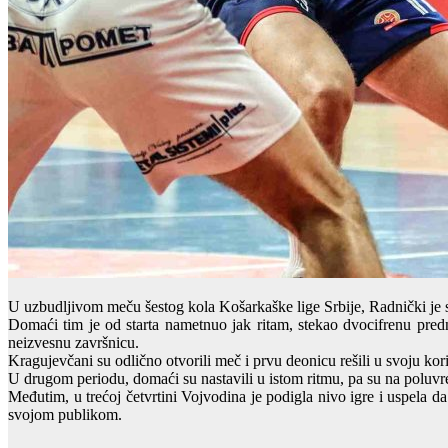
U uzbudljivom meču šestog kola Košarkaške lige Srbije, Radnički je
Domaći tim je od starta nametnuo jak ritam, stekao dvocifrenu pred
neizvesnu završnicu.
Kragujevčani su odlično otvorili meč i prvu deonicu rešili u svoju k
U drugom periodu, domaći su nastavili u istom ritmu, pa su na poluvr
Međutim, u trećoj četvrtini Vojvodina je podigla nivo igre i uspela 
svojom publikom.