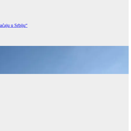
aju u Srbiju“