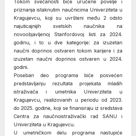
Tokom svečanosti biće uručene povelje i
priznanja istaknutim naučnicima Univerziteta u
Kragujevcu, koji su uvršteni među 2 odsto
najuticajnijih svetskih naučnika na
novoobjavljenoj Stanfordovoj listi za 2024.
godinu, i to u dve kategorije: za izuzetan
naučni doprinos ostvaren tokom karijere i za
izuzetan naučni doprinos ostvaren u 2024.
godini.
Poseban deo programa biće posvećen
predstavljanju rezultata projekata mladih
istraživača i umetnika Univerziteta u
Kragujevcu, realizovanih u periodu od 2023.
do 2025. godine, koji se finansiraju iz sredstava
Centra za naučnoistraživački rad SANU i
Univerziteta u Kragujevcu.
U umetničkom delu programa nastupiće