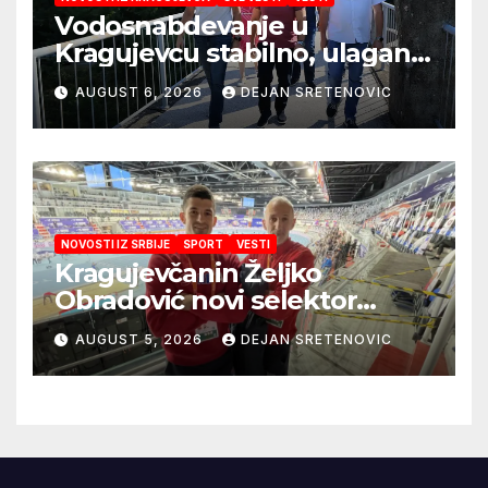
Vodosnabdevanje u
Kragujevcu stabilno, ulaganja
obezbedila sigurnije
AUGUST 6, 2026
DEJAN SRETENOVIC
snabdevanje
NOVOSTI IZ SRBIJE
SPORT
VESTI
Kragujevčanin Željko
Obradović novi selektor
Atletske reprezentacije Srbije
AUGUST 5, 2026
DEJAN SRETENOVIC