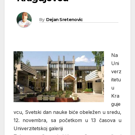
By
Dejan Sretenovic
Na
Uni
verz
itetu
u
Kra
guje
vcu, Svetski dan nauke biće obeležen u sredu,
12. novembra, sa početkom u 13 časova u
Univerzitetskoj galeriji