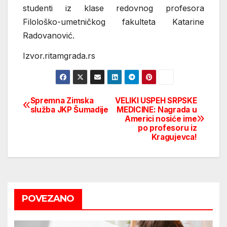
studenti iz klase redovnog profesora
Filološko-umetničkog fakulteta Katarine
Radovanović.
Izvor.ritamgrada.rs
Spremna Zimska
VELIKI USPEH SRPSKE
Post
služba JKP Šumadije
MEDICINE: Nagrada u
Americi nosiće ime
navigation
po profesoru iz
Kragujevca!
POVEZANO