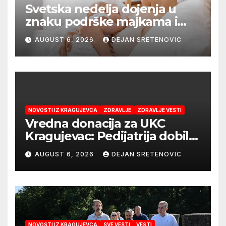
Svetska nedelja dojenja u
znaku podrške majkama i
najboljeg početka života
AUGUST 6, 2026
DEJAN SRETENOVIC
NOVOSTI IZ KRAGUJEVCA
ZDRAVLJE
ZDRAVLJE VESTI
Vredna donacija za UKC
Kragujevac: Pedijatrija dobila
mobilni rendgen i mikroskop
AUGUST 6, 2026
DEJAN SRETENOVIC
vredne 9,6 miliona dinara
NOVOSTI IZ KRAGUJEVCA
SVE VESTI
VESTI