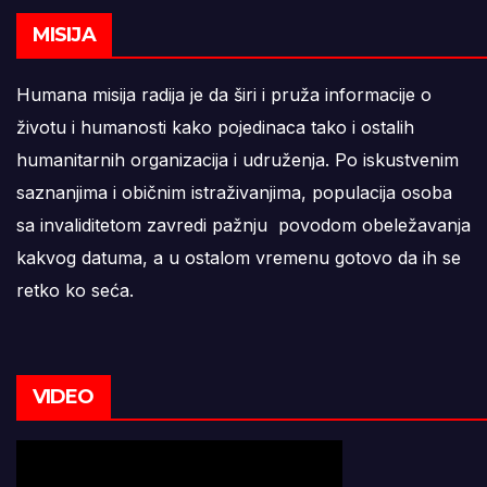
MISIJA
Humana misija radija je da širi i pruža informacije o
životu i humanosti kako pojedinaca tako i ostalih
humanitarnih organizacija i udruženja. Po iskustvenim
saznanjima i običnim istraživanjima, populacija osoba
sa invaliditetom zavredi pažnju povodom obeležavanja
kakvog datuma, a u ostalom vremenu gotovo da ih se
retko ko seća.
VIDEO