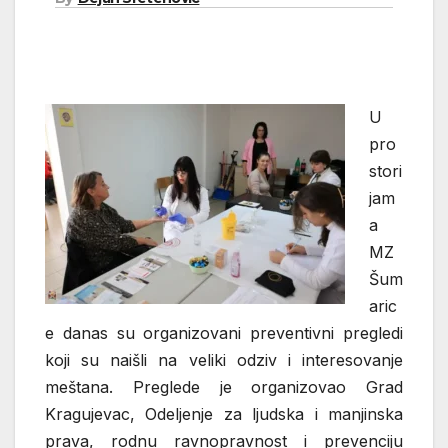
U
pro
stori
jam
a
MZ
Šum
aric
e danas su organizovani preventivni pregledi
koji su naišli na veliki odziv i interesovanje
meštana. Preglede je organizovao Grad
Kragujevac, Odeljenje za ljudska i manjinska
prava, rodnu ravnopravnost i prevenciju