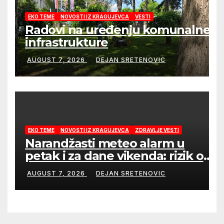
EKO TEME
NOVOSTI IZ KRAGUJEVCA
VESTI
Radovi na uređenju komunalne
infrastrukture
AUGUST 7, 2026
DEJAN SRETENOVIC
EKO TEME
NOVOSTI IZ KRAGUJEVCA
ZDRAVLJE VESTI
Narandžasti meteo alarm u
petak i za dane vikenda: rizik od
nastanka i širenja požara na
AUGUST 7, 2026
DEJAN SRETENOVIC
otvorenom i dalje veoma visok