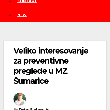
KONTAKT
NEW
Veliko interesovanje
za preventivne
preglede u MZ
Šumarice
By
Dejan Sretenovic