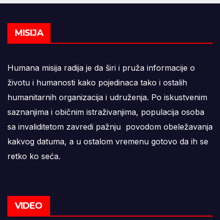
MISIJA
Humana misija radija je da širi i pruža informacije o
životu i humanosti kako pojedinaca tako i ostalih
humanitarnih organizacija i udruženja. Po iskustvenim
saznanjima i običnim istraživanjima, populacija osoba
sa invaliditetom zavredi pažnju povodom obeležavanja
kakvog datuma, a u ostalom vremenu gotovo da ih se
retko ko seća.
VIDEO