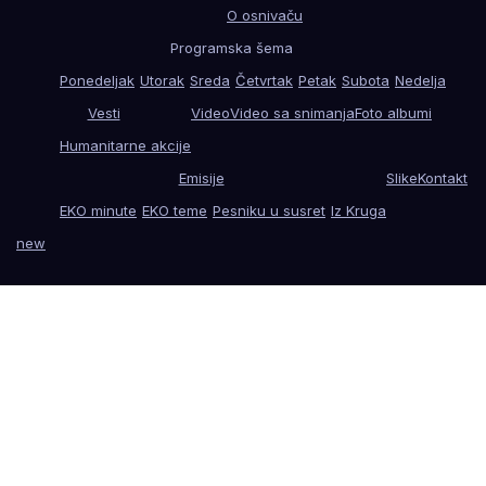
O osnivaču
Programska šema
Ponedeljak
Utorak
Sreda
Četvrtak
Petak
Subota
Nedelja
Vesti
Video
Video sa snimanja
Foto albumi
Humanitarne akcije
Emisije
Slike
Kontakt
EKO minute
EKO teme
Pesniku u susret
Iz Kruga
new