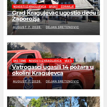
NOVOSTI IZ KRAGUJEVCA
SPORT
ZDRAVLJE
Grad Kragujevac ugostio decu iz
Zaporožja
AUGUST 7, 2026
DEJAN SRETENOVIC
EKO TEME
NOVOSTI IZ KRAGUJEVCA
VESTI
Vatrogasci ugasili 14 požara u
okolini Kragujevca
AUGUST 7, 2026
DEJAN SRETENOVIC