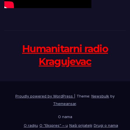
Humanitarni radio
Kragujevac
Proudly powered by WordPress
|
Theme:
Newsbulk
by
Themeansar
.
O nama
O radiju
O “Ekspres” – u
Naši prijatelji
Drugi o nama