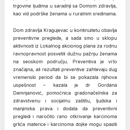
trgovine ljudima u saradnji sa Domom zdravlja,
kao vid podrške ženama u ruralnim sredinama.
Dom zdravlja Kragujevac u kontinuitetu obavlja
preventivne preglede, a sada smo u sklopu
aktivnosti iz Lokalnog akcionog plana za rodnu
ravnopravnost posvetili dužnu pažnju ženama
na seoskom području. Preventiva je vrlo
značajna, ali rezultati preventive zahtevaju dug
vremenski period da bi se pokazala njihova
uspešnost – kazala je dr Gordana
Damnjanović, pomoćnica gradonačelnika za
zdravstvenu i socijalnu zaštitu, ljudska i
manjinska prava i dodala da preventivni
pregledi i naročito rano otkrivanje karcinoma
grlića materice i karcinoma dojke mogu spasiti