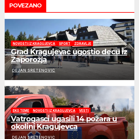
POVEZANO
NOVOSTI IZ KRAGUJEVCA
SPORT
ZDRAVLJE
Grad Kragujevac ugostio decu iz
Zaporožja
DEJAN SRETENOVIC
EKO TEME
NOVOSTI IZ KRAGUJEVCA
VESTI
Vatrogasci ugasili 14 požara u
okolini Kragujevca
DEJAN SRETENOVIC