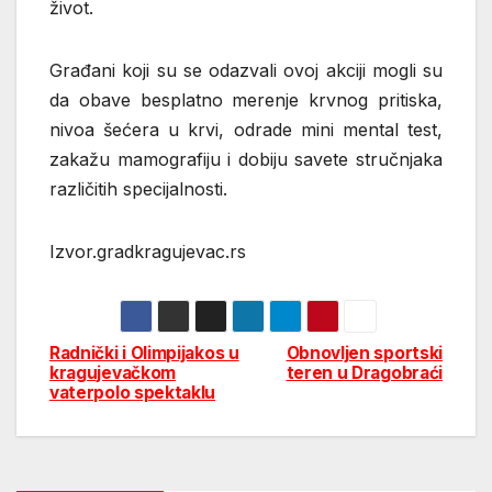
život.
Građani koji su se odazvali ovoj akciji mogli su
da obave besplatno merenje krvnog pritiska,
nivoa šećera u krvi, odrade mini mental test,
zakažu mamografiju i dobiju savete stručnjaka
različitih specijalnosti.
Izvor.gradkragujevac.rs
Radnički i Olimpijakos u
Obnovljen sportski
Post
kragujevačkom
teren u Dragobraći
vaterpolo spektaklu
navigation