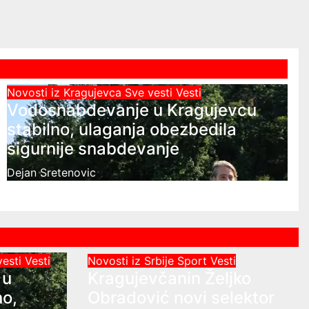
Novosti iz Kragujevca
Sve vesti
Vesti
Vodosnabdevanje u Kragujevcu
stabilno, ulaganja obezbedila
sigurnije snabdevanje
Dejan Sretenovic
vesti
Vesti
Novosti iz Srbije
Sport
Vesti
 u
Kragujevčanin Željko
no,
Obradović novi selektor