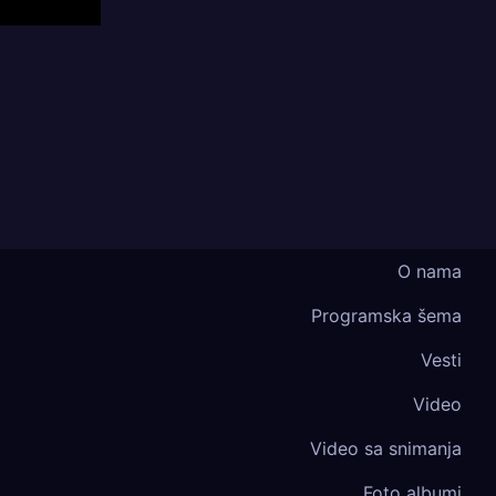
O nama
Programska šema
Vesti
Video
Video sa snimanja
Foto albumi