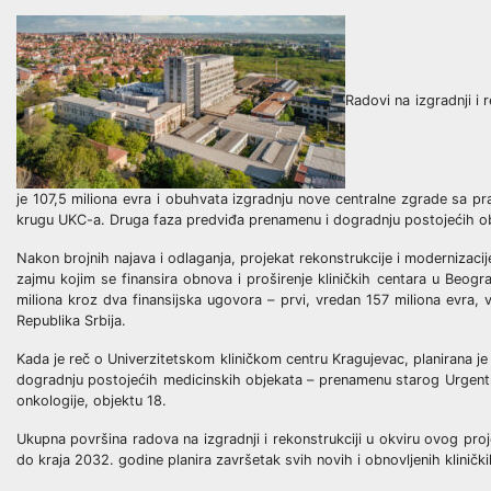
Radovi na izgradnji i
je 107,5 miliona evra i obuhvata izgradnju nove centralne zgrade sa p
krugu UKC-a. Druga faza predviđa prenamenu i dogradnju postojećih obj
Nakon brojnih najava i odlaganja, projekat rekonstrukcije i modernizacij
zajmu kojim se finansira obnova i proširenje kliničkih centara u Beo
miliona kroz dva finansijska ugovora – prvi, vredan 157 miliona evra,
Republika Srbija.
Kada je reč o Univerzitetskom kliničkom centru Kragujevac, planirana je
dogradnju postojećih medicinskih objekata – prenamenu starog Urgentn
onkologije, objektu 18.
Ukupna površina radova na izgradnji i rekonstrukciji u okviru ovog pr
do kraja 2032. godine planira završetak svih novih i obnovljenih kliničkih