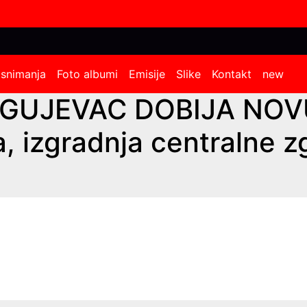
 snimanja
Foto albumi
Emisije
Slike
Kontakt
new
AGUJEVAC DOBIJA NOV
izgradnja centralne zg