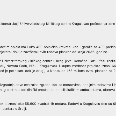
 rekonstrukciji Univerzitetskog kliničkog centra Kragujevac počeće naredne
ratećim objektima i oko 400 bolničkih kreveta, kao i garaže sa 400 parki
ekata, dok je završetak svih radova planiran do kraja 2032. godine.
e Univerzitetskog kliničkog centra u Kragujevcu konačno ulazi u fazu reali
gradu, Novom Sadu, Nišu i Kragujevcu. Ukupna vrednost projekta iznosi 6
 već je potpisan, dok je drugi, u iznosu od 158 miliona evra, planiran z
 izgradnja nove centralne zgrade 14A sa mostovima, spoljnim radovima i ins
og centra u poliklinički prostor sa specijalističkim ambulantama, obnov
ojekta iznosi oko 55.600 kvadratnih metara. Radovi u Kragujevcu deo su ši
 centara u Srbiji.