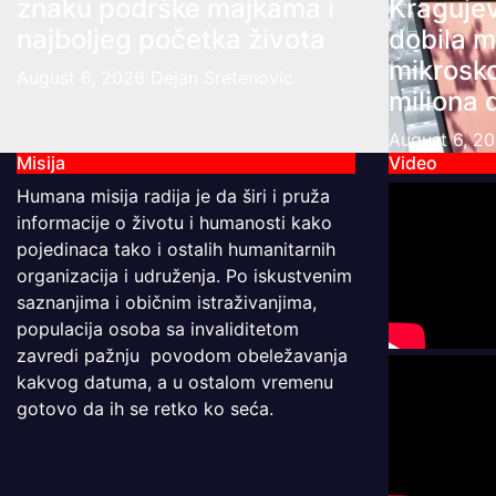
znaku podrške majkama i
Kragujev
najboljeg početka života
dobila m
mikrosk
August 6, 2026
Dejan Sretenovic
miliona 
August 6, 2
Misija
Video
Humana misija radija je da širi i pruža
informacije o životu i humanosti kako
pojedinaca tako i ostalih humanitarnih
organizacija i udruženja. Po iskustvenim
saznanjima i običnim istraživanjima,
populacija osoba sa invaliditetom
zavredi pažnju povodom obeležavanja
kakvog datuma, a u ostalom vremenu
gotovo da ih se retko ko seća.