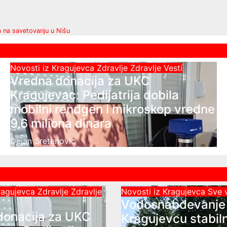
 na savetovanju u Nišu
Novosti iz Kragujevca
Zdravlje
Zdravlje Vesti
Vredna donacija za UKC
Kragujevac: Pedijatrija dobila
mobilni rendgen i mikroskop vredne
9,6 miliona dinara
Dejan Sretenovic
Kragujevca
Zdravlje
Zdravlje
Novosti iz Kragujevca
Sve 
Vodosnabdevanje
donacija za UKC
Kragujevcu stabil