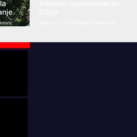
la
Atletske reprezentacije
anje
Srbije
enovic
August 5, 2026
Dejan Sretenovic