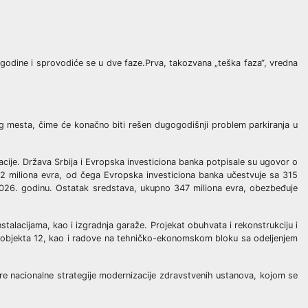
 godine i sprovodiće se u dve faze.Prva, takozvana „teška faza“, vredna
ng mesta, čime će konačno biti rešen dugogodišnji problem parkiranja u
zacije. Država Srbija i Evropska investiciona banka potpisale su ugovor o
62 miliona evra, od čega Evropska investiciona
banka učestvuje sa 315
a 2026. godinu. Ostatak sredstava, ukupno 347 miliona evra, obezbeđuje
talacijama, kao i izgradnja garaže. Projekat obuhvata i rekonstrukciju i
u objekta 12, kao i radove na tehničko-ekonomskom bloku sa odeljenjem
re nacionalne strategije modernizacije zdravstvenih ustanova, kojom se