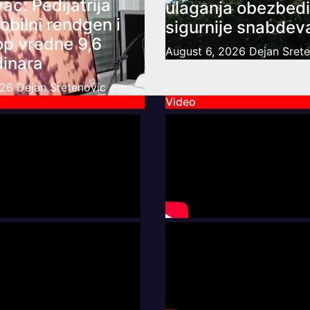
ac: Pedijatrija
ulaganja obezbedi
obilni rendgen i
sigurnije snabdev
op vredne 9,6
August 6, 2026
Dejan Sret
dinara
026
Dejan Sretenovic
Video