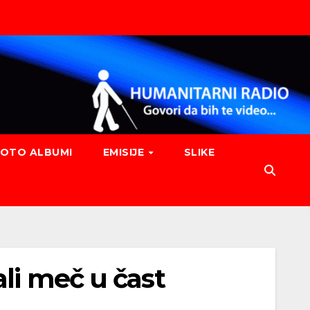
FOTO ALBUMI
EMISIJE
SLIKE
li meč u čast