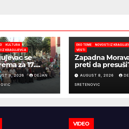
O
KULTURA
EKO TEME
NOVOSTI IZ KRAGUJE
 IZ KRAGUJEVCA
VESTI
ujevac se
Zapadna Morav
rema za 17.
preti da presuši
kogospojinske
UST 8, 2026
DEJAN
AUGUST 8, 2026
D
anosti koje
nju 27. avgusta!
NOVIC
SRETENOVIC
VIDEO