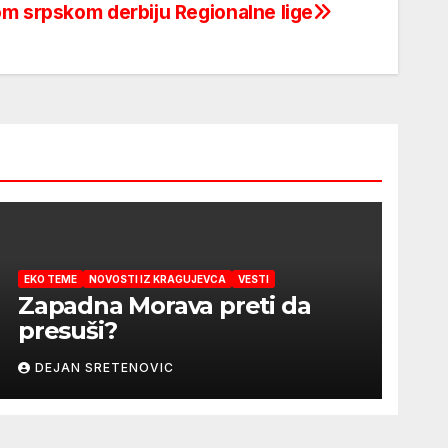
om srpskom derbiju Regionalne lige
EKO TEME
NOVOSTI IZ KRAGUJEVCA
VESTI
Zapadna Morava preti da
presuši?
DEJAN SRETENOVIC