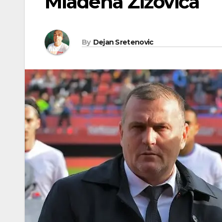
Mladena Žižovića
By
Dejan Sretenovic