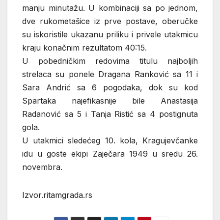
manju minutažu. U kombinaciji sa po jednom,
dve rukometašice iz prve postave, oberučke
su iskoristile ukazanu priliku i privele utakmicu
kraju konačnim rezultatom 40:15.
U pobedničkim redovima titulu najboljih
strelaca su ponele Dragana Ranković sa 11 i
Sara Andrić sa 6 pogodaka, dok su kod
Spartaka najefikasnije bile Anastasija
Radanović sa 5 i Tanja Ristić sa 4 postignuta
gola.
U utakmici sledećeg 10. kola, Kragujevčanke
idu u goste ekipi Zaječara 1949 u sredu 26.
novembra.
Izvor.ritamgrada.rs