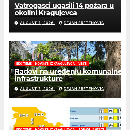
Vatrogasci ugasili 14 požara u
okolini Kragujevca
AUGUST 7, 2026
DEJAN SRETENOVIC
EKO TEME
NOVOSTI IZ KRAGUJEVCA
VESTI
Radovi na uređenju komunalne
infrastrukture
AUGUST 7, 2026
DEJAN SRETENOVIC
EKO TEME
NOVOSTI IZ KRAGUJEVCA
ZDRAVLJE VESTI