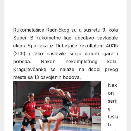
Rukometašice Radničkog su u susretu 9. kola
Super B rukometne lige ubedljivo savladale
ekipu Spartaka iz Debeljače rezultatom 40:15
(21:6) i tako nastavile seriju dobrih igara i
pobeda. Nakon nekompletnog kola,
Kragujevčanke se nalaze na deobi prvog
mesta sa 13 osvojenih bodova.
Nak
on
serij
e
teški
h