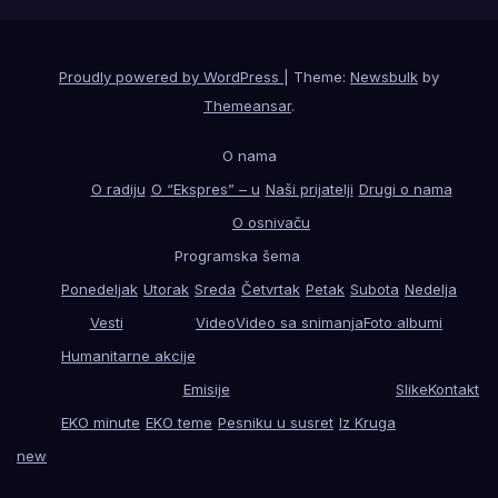
Proudly powered by WordPress
|
Theme:
Newsbulk
by
Themeansar
.
O nama
O radiju
O “Ekspres” – u
Naši prijatelji
Drugi o nama
O osnivaču
Programska šema
Ponedeljak
Utorak
Sreda
Četvrtak
Petak
Subota
Nedelja
Vesti
Video
Video sa snimanja
Foto albumi
Humanitarne akcije
Emisije
Slike
Kontakt
EKO minute
EKO teme
Pesniku u susret
Iz Kruga
new