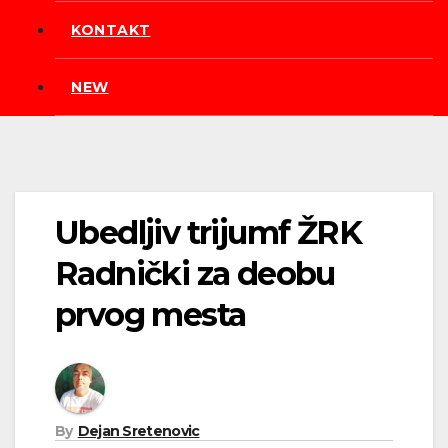
KONTAKT
NEW
Ubedljiv trijumf ŽRK
Radnički za deobu
prvog mesta
By
Dejan Sretenovic