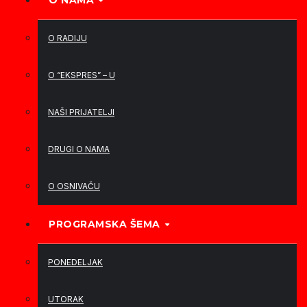
O NAMA
O RADIJU
O “EKSPRES” – U
NAŠI PRIJATELJI
DRUGI O NAMA
O OSNIVAČU
PROGRAMSKA ŠEMA
PONEDELJAK
UTORAK