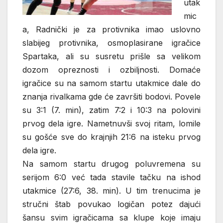
utak
mic
a, Radnički je za protivnika imao uslovno
slabijeg protivnika, osmoplasirane igračice
Spartaka, ali su susretu prišle sa velikom
dozom opreznosti i ozbiljnosti. Domaće
igračice su na samom startu utakmice dale do
znanja rivalkama gde će završiti bodovi. Povele
su 3:1 (7. min), zatim 7:2 i 10:3 na polovini
prvog dela igre. Nametnuvši svoj ritam, lomile
su gošće sve do krajnjih 21:6 na isteku prvog
dela igre.
Na samom startu drugog poluvremena su
serijom 6:0 već tada stavile tačku na ishod
utakmice (27:6, 38. min). U tim trenucima je
stručni štab povukao logičan potez dajući
šansu svim igračicama sa klupe koje imaju