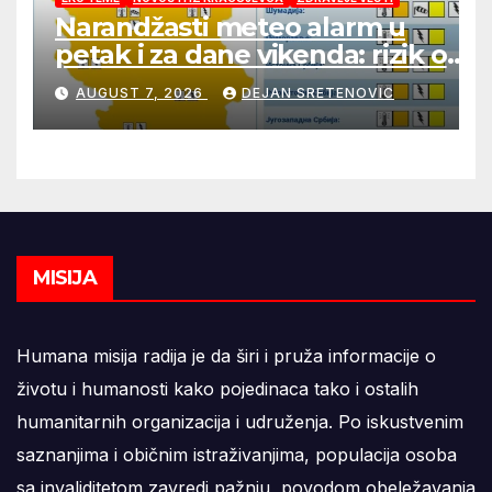
Narandžasti meteo alarm u
petak i za dane vikenda: rizik od
nastanka i širenja požara na
AUGUST 7, 2026
DEJAN SRETENOVIC
otvorenom i dalje veoma visok
MISIJA
Humana misija radija je da širi i pruža informacije o
životu i humanosti kako pojedinaca tako i ostalih
humanitarnih organizacija i udruženja. Po iskustvenim
saznanjima i običnim istraživanjima, populacija osoba
sa invaliditetom zavredi pažnju povodom obeležavanja