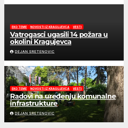
EKO TEME
NOVOSTI IZ KRAGUJEVCA
VESTI
Vatrogasci ugasili 14 požara u
okolini Kragujevca
DEJAN SRETENOVIC
EKO TEME
NOVOSTI IZ KRAGUJEVCA
VESTI
Radovi na uređenju komunalne
infrastrukture
DEJAN SRETENOVIC