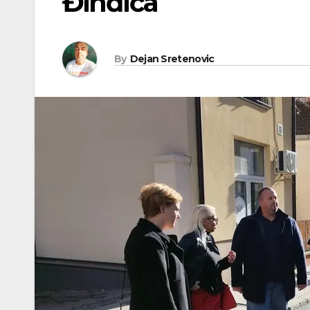
Đinđića
By
Dejan Sretenovic