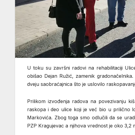
U toku su završni radovi na rehabilitaciji Ul
obišao Dejan Ružić, zamenik gradonačelnika.
dveju saobraćajnica što je uslovilo raskopavanj
Prilikom izvođenja radova na povezivanju ki
raskopa i deo ulice koji je već bio u prilično
Markovića. Zbog toga smo odlučili da se uradi 
PZP Kragujevac a njihova vrednost je oko 3,2 m