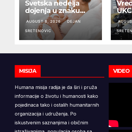
Svetska nedelja
Vred
dojenja u znaku
UKC 
podrške majkama i
Pedi
AUGUST 6, 2026
DEJAN
AUGUS
najboljeg početka
mobi
života
mik
SRETENOVIC
SRETE
9,6 
MISIJA
VIDEO
Humana misija radija je da širi i pruža
informacije o životu i humanosti kako
pojedinaca tako i ostalih humanitarnih
organizacija i udruženja. Po
iskustvenim saznanjima i običnim
istraživanjima, populacija osoba sa