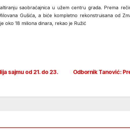
altiranju saobraćajnica u užem centru grada. Prema reči
Milovana Gušića, a biće kompletno rekonstruisana od Zma
e oko 18 miliona dinara, rekao je Ružić
ija sajmu od 21. do 23.
Odbornik Tanović: Pre