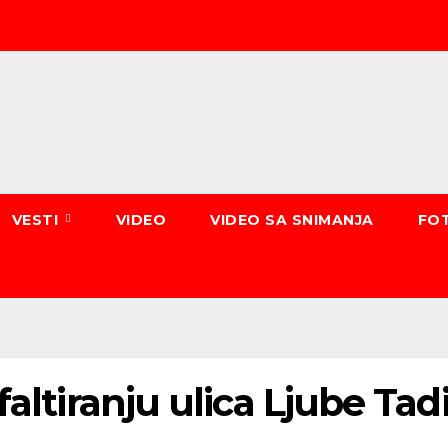
VESTI
VIDEO
VIDEO SA SNIMANJA
FO
faltiranju ulica Ljube Tad