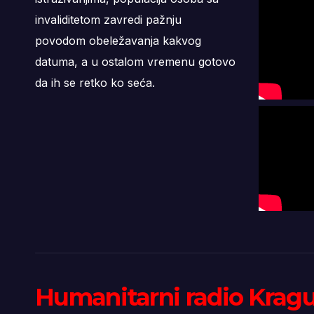
invaliditetom zavredi pažnju
povodom obeležavanja kakvog
datuma, a u ostalom vremenu gotovo
da ih se retko ko seća.
Humanitarni radio Krag