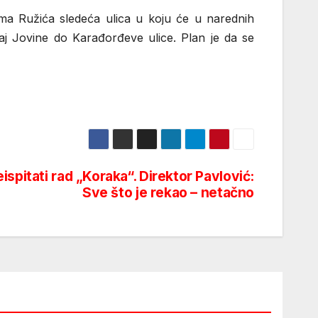
ma Ružića sledeća ulica u koju će u narednih
j Jovine do Karađorđeve ulice. Plan je da se
ispitati rad „Koraka“. Direktor Pavlović:
Sve što je rekao – netačno