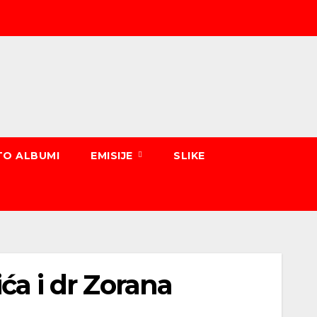
TO ALBUMI
EMISIJE
SLIKE
ića i dr Zorana