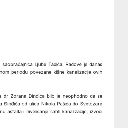
na saobraćajnica Ljube Tadića. Radove je danas
nom periodu povezane kišne kanalizacije ovih
ce dr Zorana Đinđića bilo je neophodno da se
ana Đinđića od ulica Nikola Pašića do Svetozara
sfalta i nivelisanje šahti kanalizacije, izvodi