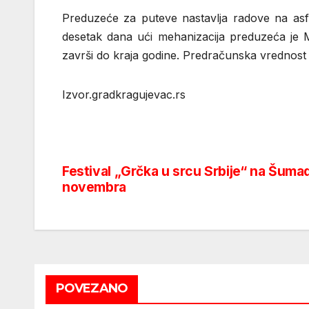
Preduzeće za puteve nastavlja radove na asf
desetak dana ući mehanizacija preduzeća je 
završi do kraja godine. Predračunska vrednost j
Izvor.gradkragujevac.rs
Festival „Grčka u srcu Srbije“ na Šumad
Post
novembra
navigation
POVEZANO