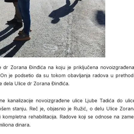
ice dr Zorana Đinđića na koju je priključena novoizgrađe
 On je podsetio da su tokom obavljanja radova u prethod
e dela Ulice dr Zorana Đinđića.
šne kanalizacije novoizgrađene ulice Ljube Tadića do uli
 lošem stanju. Reč je, objasnio je Ružić, o delu Ulice Zor
kompletna rehabilitacija. Radove koji se odnose na zamenu a
iliona dinara.