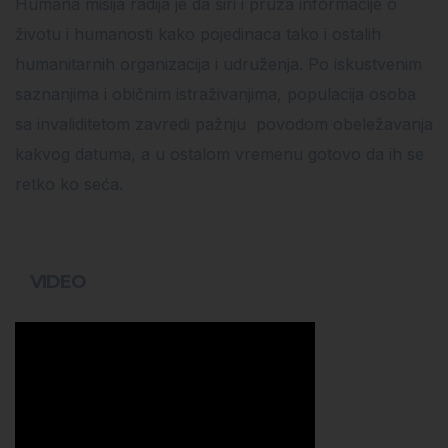
Humana misija radija je da širi i pruža informacije o
životu i humanosti kako pojedinaca tako i ostalih
humanitarnih organizacija i udruženja. Po iskustvenim
saznanjima i običnim istraživanjima, populacija osoba
sa invaliditetom zavredi pažnju povodom obeležavanja
kakvog datuma, a u ostalom vremenu gotovo da ih se
retko ko seća.
VIDEO