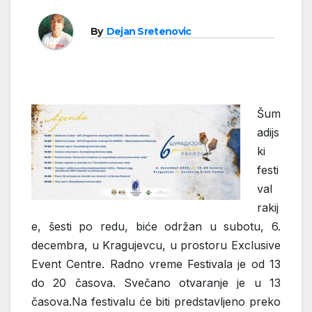
By
Dejan Sretenovic
Šum
adijs
ki
festi
val
rakij
e, šesti po redu, biće održan u subotu, 6.
decembra, u Kragujevcu, u prostoru Exclusive
Event Centre. Radno vreme Festivala je od 13
do 20 časova. Svečano otvaranje je u 13
časova.Na festivalu će biti predstavljeno preko