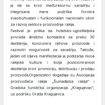
je da se kroz međuresornu saradnju i
integrisane mere podrške formira
sveobuhvatan i funkcionalan nacionalni okvir
za razvoj sektora proizvodnje rakije.
Festival je prilika da hotelsko-ugostiteljska
privreda direktno kontaktira sa preko 30
destilerija, konzumira njihove proizvode i
razmotri mogućnosti za saradnju. Takođe,
jedan od ciljeva manifestacije je podizanje nivoa
rakijske kulture i bolja pozicioniranost
destilerija kroz promociju, distribuciju i prodaju
proizvoda.Organizatori događaja su Asocijacija
proizvođača rakije „Šumadijska rakija“ i
Gradska turistička organizacija „Kragujevac“,
uz podršku Grada Kragujevca.