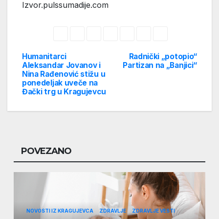
Izvor.pulssumadije.com
Humanitarci
Radnički „potopio“
Post
Aleksandar Jovanov i
Partizan na „Banjici“
Nina Rađenović stižu u
navigation
ponedeljak uveče na
Đački trg u Kragujevcu
POVEZANO
NOVOSTI IZ KRAGUJEVCA
ZDRAVLJE
ZDRAVLJE VESTI