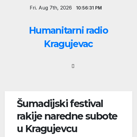
Skip
Fri. Aug 7th, 2026
10:56:32 PM
to
content
Humanitarni radio
Kragujevac
Šumadijski festival
rakije naredne subote
u Kragujevcu