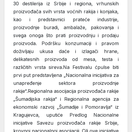
30 destilerija iz Srbije i regiona, vrhunskih
proizvođača svih vrsta voćnih rakija i konjaka,
kao i predstavnici prateće industrije,
proizvodnje buradi, ambalaže, pakovanja i
svega onoga što prati proizvodnju i prodaju
proizvoda. Podršku konzumaciji i pravom
doživljaju ukusa daće i izlagači hrane,
delikatesnih proizvoda od mesa, testa i
različitih vrsta sireva.Na Festivalu ćpulse biti
prvi put predstavljena „Nacionalna inicijativa za
unapređenje sektora proizvodnje
rakije“.Regionalna asocijacija proizvođača rakije
„Šumadijska rakija“ i Regionalna agencija za
ekonomski razvoj „Šumadije i Pomoravlja“ iz
Kragujevca, uputiće Predlog Nacionalne
inicijative Savezu proizvođača rakije Srbije,
krovnoj nacionalnoj asocijaciji. Cilj ove inicijative