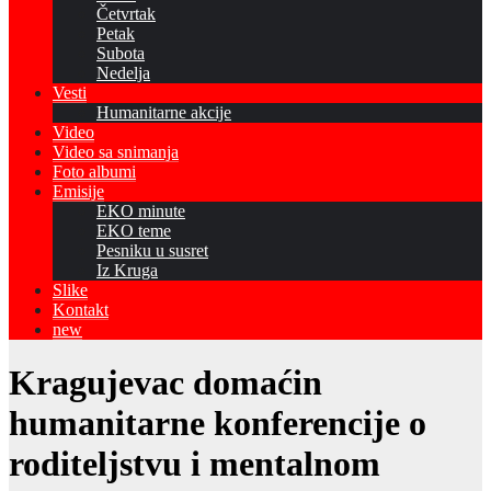
Četvrtak
Petak
Subota
Nedelja
Vesti
Humanitarne akcije
Video
Video sa snimanja
Foto albumi
Emisije
EKO minute
EKO teme
Pesniku u susret
Iz Kruga
Slike
Kontakt
new
Kragujevac domaćin
humanitarne konferencije o
roditeljstvu i mentalnom