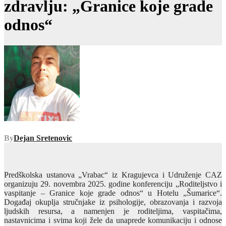
zdravlju: „Granice koje grade
odnos“
By
Dejan Sretenovic
Predškolska ustanova „Vrabac“ iz Kragujevca i Udruženje CAZ
organizuju 29. novembra 2025. godine konferenciju „Roditeljstvo i
vaspitanje – Granice koje grade odnos“ u Hotelu „Šumarice“.
Događaj okuplja stručnjake iz psihologije, obrazovanja i razvoja
ljudskih resursa, a namenjen je roditeljima, vaspitačima,
nastavnicima i svima koji žele da unaprede komunikaciju i odnose