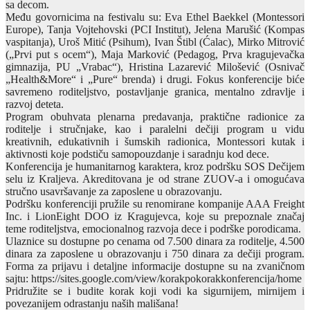
sa decom.
Među govornicima na festivalu su: Eva Ethel Baekkel (Montessori
Europe), Tanja Vojtehovski (PCI Institut), Jelena Marušić (Kompas
vaspitanja), Uroš Mitić (Psihum), Ivan Štibl (Ćalac), Mirko Mitrović
(„Prvi put s ocem“), Maja Marković (Pedagog, Prva kragujevačka
gimnazija, PU „Vrabac“), Hristina Lazarević Milošević (Osnivač
„Health&More“ i „Pure“ brenda) i drugi. Fokus konferencije biće
savremeno roditeljstvo, postavljanje granica, mentalno zdravlje i
razvoj deteta.
Program obuhvata plenarna predavanja, praktične radionice za
roditelje i stručnjake, kao i paralelni dečiji program u vidu
kreativnih, edukativnih i šumskih radionica, Montessori kutak i
aktivnosti koje podstiču samopouzdanje i saradnju kod dece.
Konferencija je humanitarnog karaktera, kroz podršku SOS Dečijem
selu iz Kraljeva. Akreditovana je od strane ZUOV-a i omogućava
stručno usavršavanje za zaposlene u obrazovanju.
Podršku konferenciji pružile su renomirane kompanije AAA Freight
Inc. i LionEight DOO iz Kragujevca, koje su prepoznale značaj
teme roditeljstva, emocionalnog razvoja dece i podrške porodicama.
Ulaznice su dostupne po cenama od 7.500 dinara za roditelje, 4.500
dinara za zaposlene u obrazovanju i 750 dinara za dečiji program.
Forma za prijavu i detaljne informacije dostupne su na zvaničnom
sajtu: https://sites.google.com/view/korakpokorakkonferencija/home
Pridružite se i budite korak koji vodi ka sigurnijem, mirnijem i
povezanijem odrastanju naših mališana!