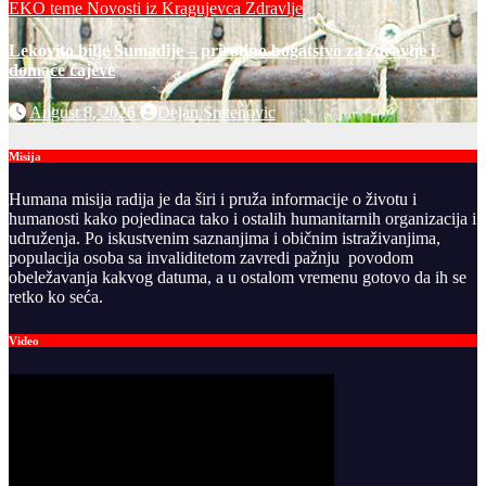
EKO teme
Novosti iz Kragujevca
Zdravlje
Lekovito bilje Šumadije – prirodno bogatstvo za zdravlje i
domaće čajeve
August 8, 2026
Dejan Sretenovic
Misija
Humana misija radija je da širi i pruža informacije o životu i
humanosti kako pojedinaca tako i ostalih humanitarnih organizacija i
udruženja. Po iskustvenim saznanjima i običnim istraživanjima,
populacija osoba sa invaliditetom zavredi pažnju povodom
obeležavanja kakvog datuma, a u ostalom vremenu gotovo da ih se
retko ko seća.
Video