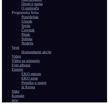
Drugi o nama
O osnivaču
Programska šema
Ponedeljak
Utorak
Sreda
Četvrtak
Petak
Subota
Nedelja
Vesti
Humanitarne akcije
Video
Video sa snimanja
Foto albumi
Emisije
EKO minute
EKO teme
Pesniku u susret
Iz Kruga
Slike
Kontakt
new