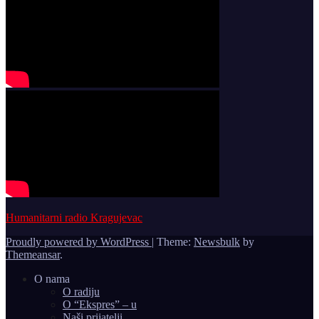
Humanitarni radio Kragujevac
Proudly powered by WordPress
|
Theme:
Newsbulk
by
Themeansar
.
O nama
O radiju
O “Ekspres” – u
Naši prijatelji