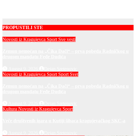
Veče društvenih igara u Kutiji šibaca kragujevačkog SKC-a
Dejan Sretenovic
PROPUSTILI STE
Novosti iz Kragujevca
Sport
Sve vesti
Zemun nemoćan na „Čika Dači“ – prva pobeda Radničkog u
drugom mandatu Feđe Dudića
August 9, 2026
Dejan Sretenovic
Novosti iz Kragujevca
Sport
Sport Svet
Zemun nemoćan na „Čika Dači“ – prva pobeda Radničkog u
drugom mandatu Feđe Dudića
August 9, 2026
Dejan Sretenovic
Kultura
Novosti iz Kragujevca
Sport
Veče društvenih igara u Kutiji šibaca kragujevačkog SKC-a
August 9, 2026
Dejan Sretenovic