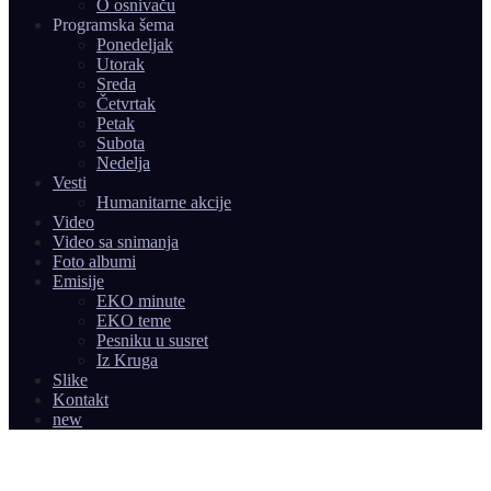
O osnivaču
Programska šema
Ponedeljak
Utorak
Sreda
Četvrtak
Petak
Subota
Nedelja
Vesti
Humanitarne akcije
Video
Video sa snimanja
Foto albumi
Emisije
EKO minute
EKO teme
Pesniku u susret
Iz Kruga
Slike
Kontakt
new