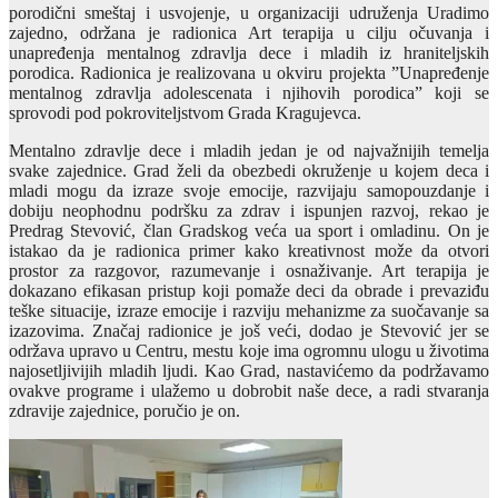
porodični smeštaj i usvojenje, u organizaciji udruženja Uradimo
zajedno, održana je radionica Art terapija u cilju očuvanja i
unapređenja mentalnog zdravlja dece i mladih iz hraniteljskih
porodica. Radionica je realizovana u okviru projekta ”Unapređenje
mentalnog zdravlja adolescenata i njihovih porodica” koji se
sprovodi pod pokroviteljstvom Grada Kragujevca.
Mentalno zdravlje dece i mladih jedan je od najvažnijih temelja
svake zajednice. Grad želi da obezbedi okruženje u kojem deca i
mladi mogu da izraze svoje emocije, razvijaju samopouzdanje i
dobiju neophodnu podršku za zdrav i ispunjen razvoj, rekao je
Predrag Stevović, član Gradskog veća ua sport i omladinu. On je
istakao da je radionica primer kako kreativnost može da otvori
prostor za razgovor, razumevanje i osnaživanje. Art terapija je
dokazano efikasan pristup koji pomaže deci da obrade i prevaziđu
teške situacije, izraze emocije i razviju mehanizme za suočavanje sa
izazovima. Značaj radionice je još veći, dodao je Stevović jer se
održava upravo u Centru, mestu koje ima ogromnu ulogu u životima
najosetljivijih mladih ljudi. Kao Grad, nastavićemo da podržavamo
ovakve programe i ulažemo u dobrobit naše dece, a radi stvaranja
zdravije zajednice, poručio je on.