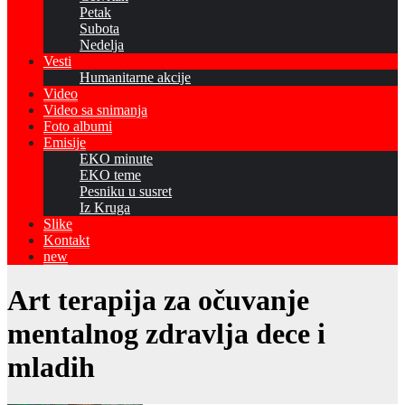
Petak
Subota
Nedelja
Vesti
Humanitarne akcije
Video
Video sa snimanja
Foto albumi
Emisije
EKO minute
EKO teme
Pesniku u susret
Iz Kruga
Slike
Kontakt
new
Art terapija za očuvanje
mentalnog zdravlja dece i
mladih