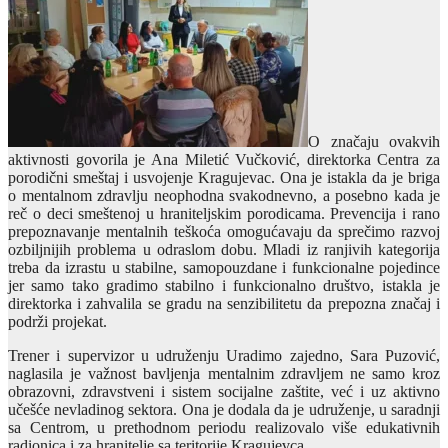
O značaju ovakvih
aktivnosti govorila je Ana Miletić Vučković, direktorka Centra za
porodični smeštaj i usvojenje Kragujevac. Ona je istakla da je briga
o mentalnom zdravlju neophodna svakodnevno, a posebno kada je
reč o deci smeštenoj u hraniteljskim porodicama. Prevencija i rano
prepoznavanje mentalnih teškoća omogućavaju da sprečimo razvoj
ozbiljnijih problema u odraslom dobu. Mladi iz ranjivih kategorija
treba da izrastu u stabilne, samopouzdane i funkcionalne pojedince
jer samo tako gradimo stabilno i funkcionalno društvo, istakla je
direktorka i zahvalila se gradu na senzibilitetu da prepozna značaj i
podrži projekat.
Trener i supervizor u udruženju Uradimo zajedno, Sara Puzović,
naglasila je važnost bavljenja mentalnim zdravljem ne samo kroz
obrazovni, zdravstveni i sistem socijalne zaštite, već i uz aktivno
učešće nevladinog sektora. Ona je dodala da je udruženje, u saradnji
sa Centrom, u prethodnom periodu realizovalo više edukativnih
radionica i za hranitelje sa teritorije Kragujevca..