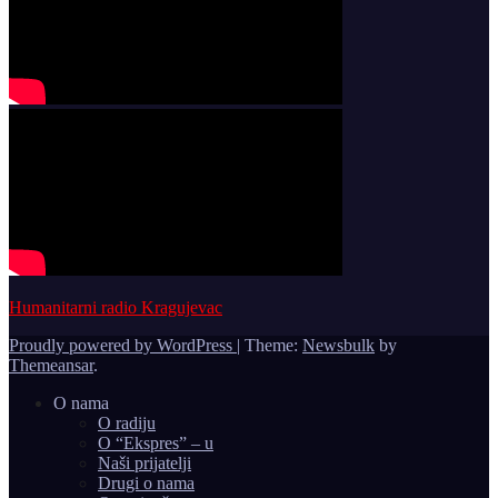
Humanitarni radio Kragujevac
Proudly powered by WordPress
|
Theme:
Newsbulk
by
Themeansar
.
O nama
O radiju
O “Ekspres” – u
Naši prijatelji
Drugi o nama