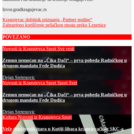
Izvor.gradkragujevac.rs
Post
Kragujevac dobitnik priznanja „Partner godine“
Zabranjeno korišćenje pešačkog mosta preko Lepenice
navigation
POVEZANO
Novosti iz Kragujevca
Sport
Sve vesti
Zemun nemoćan na „Čika Dači“ – prva pobeda Radničkog u
drugom mandatu Feđe Dudića
Dejan Sretenovic
Novosti iz Kragujevca
Sport
Sport Svet
Zemun nemoćan na „Čika Dači“ – prva pobeda Radničkog u
drugom mandatu Feđe Dudića
Dejan Sretenovic
Kultura
Novosti iz Kragujevca
Sport
Veče društvenih igara u Kutiji šibaca kragujevačkog SKC-a