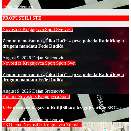
Dejan Sretenovic
PROPUSTILI STE
Novosti iz Kragujevca
Sport
Sve vesti
Zemun nemoćan na „Čika Dači“ – prva pobeda Radničkog u
drugom mandatu Feđe Dudića
August 9, 2026
Dejan Sretenovic
Novosti iz Kragujevca
Sport
Sport Svet
Zemun nemoćan na „Čika Dači“ – prva pobeda Radničkog u
drugom mandatu Feđe Dudića
August 9, 2026
Dejan Sretenovic
Kultura
Novosti iz Kragujevca
Sport
Veče društvenih igara u Kutiji šibaca kragujevačkog SKC-a
August 9, 2026
Dejan Sretenovic
EKO teme
Novosti iz Kragujevca
Zdravlje