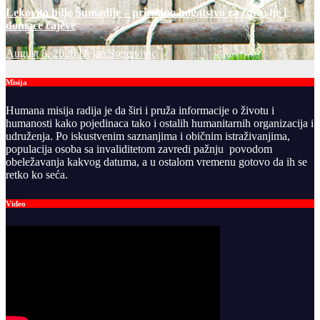
Lekovito bilje Šumadije – prirodno bogatstvo za zdravlje i
domaće čajeve
August 8, 2026
Dejan Sretenovic
Misija
Humana misija radija je da širi i pruža informacije o životu i
humanosti kako pojedinaca tako i ostalih humanitarnih organizacija i
udruženja. Po iskustvenim saznanjima i običnim istraživanjima,
populacija osoba sa invaliditetom zavredi pažnju povodom
obeležavanja kakvog datuma, a u ostalom vremenu gotovo da ih se
retko ko seća.
Video