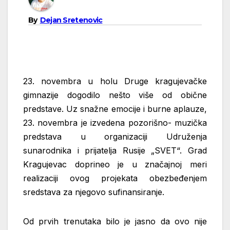
By
Dejan Sretenovic
23. novembra u holu Druge kragujevačke
gimnazije dogodilo nešto više od obične
predstave. Uz snažne emocije i burne aplauze,
23. novembra je izvedena pozorišno-
muzička
predstava u organizaciji Udruženja
sunarodnika i prijatelja Rusije „SVET“.
Grad
Kragujevac doprineo je u značajnoj meri
realizaciji ovog projekata obezbeđenjem
sredstava za njegovo sufinansiranje.
Od prvih trenutaka bilo je jasno da ovo nije