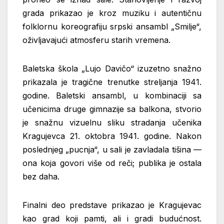
grada prikazao je kroz muziku i autentičnu
folklornu
koreografiju srpski ansambl „Smilje“,
oživljavajući atmosferu starih vremena.
Baletska škola „Lujo Davičo“ izuzetno snažno
prikazala je tragične trenutke
streljanja 1941.
godine. Baletski ansambl, u kombinaciji sa
učenicima druge gimnazije
sa balkona, stvorio
je snažnu vizuelnu sliku stradanja učenika
Kragujevca 21. oktobra
1941. godine. Nakon
poslednjeg „pucnja“, u sali je zavladala tišina —
ona koja govori
više od reči; publika je ostala
bez daha.
Finalni deo predstave prikazao je Kragujevac
kao grad koji pamti, ali i gradi
budućnost.