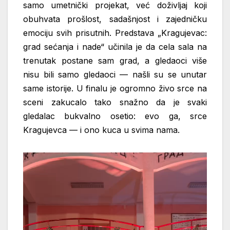
samo umetnički projekat, već
doživljaj koji
obuhvata prošlost, sadašnjost i zajedničku
emociju svih prisutnih.
Predstava „Kragujevac:
grad sećanja i nade“ učinila je da cela sala na
trenutak
postane sam grad, a gledaoci više
nisu bili samo gledaoci — našli su se unutar
same
istorije. U finalu je ogromno živo srce na
sceni zakucalo tako snažno da je svaki
gledalac bukvalno osetio: evo ga, srce
Kragujevca — i ono kuca u svima nama.
Video
Player