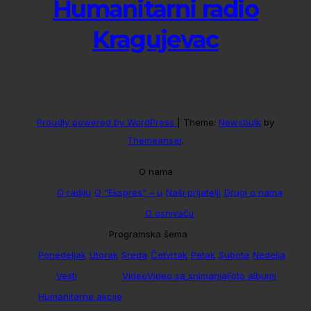
Humanitarni radio
Kragujevac
Proudly powered by WordPress
|
Theme:
Newsbulk
by
Themeansar
.
O nama
O radiju
O “Ekspres” – u
Naši prijatelji
Drugi o nama
O osnivaču
Programska šema
Ponedeljak
Utorak
Sreda
Četvrtak
Petak
Subota
Nedelja
Vesti
Video
Video sa snimanja
Foto albumi
Humanitarne akcije