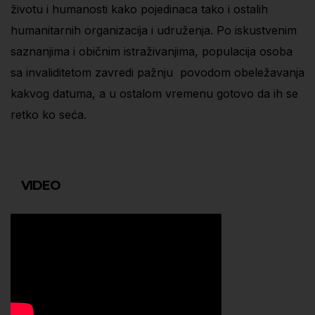
životu i humanosti kako pojedinaca tako i ostalih
humanitarnih organizacija i udruženja. Po iskustvenim
saznanjima i običnim istraživanjima, populacija osoba
sa invaliditetom zavredi pažnju povodom obeležavanja
kakvog datuma, a u ostalom vremenu gotovo da ih se
retko ko seća.
VIDEO