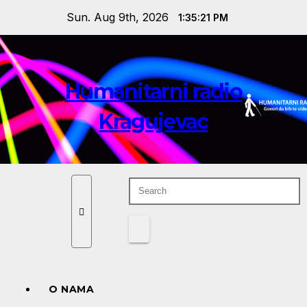
Skip
Sun. Aug 9th, 2026
1:35:23 PM
to
content
Humanitarni radio
Kragujevac
O NAMA