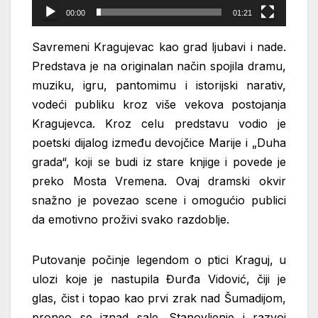
00:00
01:21
Savremeni Kragujevac kao grad ljubavi i nade.
Predstava je na originalan način spojila dramu,
muziku, igru, pantomimu i
istorijski narativ,
vodeći publiku kroz više vekova postojanja
Kragujevca. Kroz celu
predstavu vodio je
poetski dijalog između devojčice Marije i „Duha
grada“, koji se budi
iz stare knjige i povede je
preko Mosta Vremena. Ovaj dramski okvir
snažno je povezao
scene i omogućio publici
da emotivno proživi svako razdoblje.
Putovanje počinje legendom o ptici Kraguj, u
ulozi koje je nastupila Đurđa
Vidović, čiji je
glas, čist i topao kao prvi zrak nad Šumadijom,
proneo se iznad sale.
Stanovljenje i razvoj