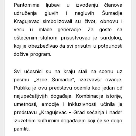
Pantomima ljubavi u izvođenju članova
udruženja gluvih i nagluvih
Šumadije
Kragujevac simbolizovali su život, obnovu i
veru u mlade generacije. Za goste
sa
oštećenim sluhom prisustvovao je surdolog,
koji je obezbeđivao da svi prisutni u
potpunosti
dožive program.
Svi učesnici su na kraju stali na scenu uz
pesmu „Srce Šumadije“, izazvavši
ovacije.
Publika je ovu predstavu ocenila kao jedan od
najupečatljivijih događaja.
Kombinacija istorije,
umetnosti, emocije i inkluzivnosti učinila je
predstavu
„Kragujevac – Grad sećanja i nade“
izuzetnim kulturnim događajem koji će se dugo
pamtiti.