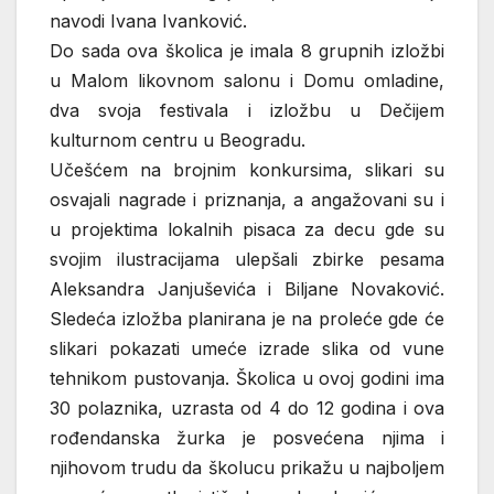
navodi Ivana Ivanković.
Do sada ova školica je imala 8 grupnih izložbi
u Malom likovnom salonu i Domu omladine,
dva svoja festivala i izložbu u Dečijem
kulturnom centru u Beogradu.
Učešćem na brojnim konkursima, slikari su
osvajali nagrade i priznanja, a angažovani su i
u projektima lokalnih pisaca za decu gde su
svojim ilustracijama ulepšali zbirke pesama
Aleksandra Janjuševića i Biljane Novaković.
Sledeća izložba planirana je na proleće gde će
slikari pokazati umeće izrade slika od vune
tehnikom pustovanja. Školica u ovoj godini ima
30 polaznika, uzrasta od 4 do 12 godina i ova
rođendanska žurka je posvećena njima i
njihovom trudu da školucu prikažu u najboljem