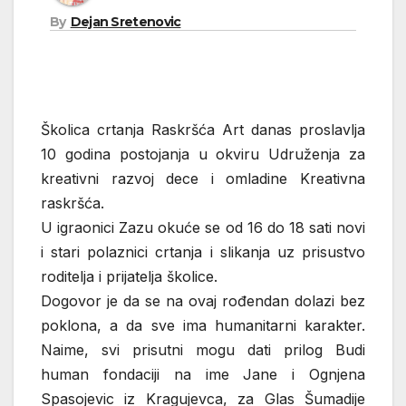
By
Dejan Sretenovic
Školica crtanja Raskršća Art danas proslavlja
10 godina postojanja u okviru Udruženja za
kreativni razvoj dece i omladine Kreativna
raskršća.
U igraonici Zazu okuće se od 16 do 18 sati novi
i stari polaznici crtanja i slikanja uz prisustvo
roditelja i prijatelja školice.
Dogovor je da se na ovaj rođendan dolazi bez
poklona, a da sve ima humanitarni karakter.
Naime, svi prisutni mogu dati prilog Budi
human fondaciji na ime Jane i Ognjena
Spasojevic iz Kragujevca, za Glas Šumadije