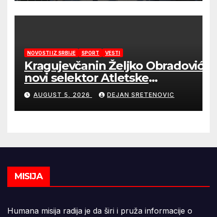
NOVOSTI IZ SRBIJE
SPORT
VESTI
Kragujevčanin Željko Obradović
novi selektor Atletske
reprezentacije Srbije
AUGUST 5, 2026
DEJAN SRETENOVIC
MISIJA
Humana misija radija je da širi i pruža informacije o