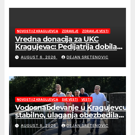
NOVOSTI IZ KRAGUJEVCA
ZDRAVLJE
ZDRAVLJE VESTI
Vredna donacija za UKC
Kragujevac: Pedijatrija dobila
mobilni rendgen i mikroskop
AUGUST 6, 2026
DEJAN SRETENOVIC
vredne 9,6 miliona dinara
NOVOSTI IZ KRAGUJEVCA
SVE VESTI
VESTI
Vodosnabdevanje u Kragujevcu
stabilno, ulaganja obezbedila
sigurnije snabdevanje
AUGUST 6, 2026
DEJAN SRETENOVIC