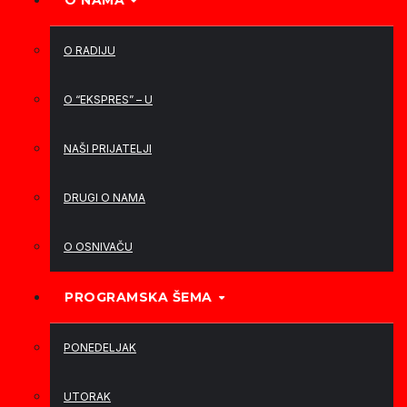
O NAMA
O RADIJU
O “EKSPRES” – U
NAŠI PRIJATELJI
DRUGI O NAMA
O OSNIVAČU
PROGRAMSKA ŠEMA
PONEDELJAK
UTORAK