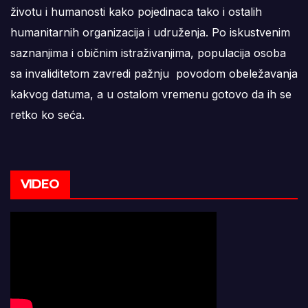
životu i humanosti kako pojedinaca tako i ostalih
humanitarnih organizacija i udruženja. Po iskustvenim
saznanjima i običnim istraživanjima, populacija osoba
sa invaliditetom zavredi pažnju povodom obeležavanja
kakvog datuma, a u ostalom vremenu gotovo da ih se
retko ko seća.
VIDEO