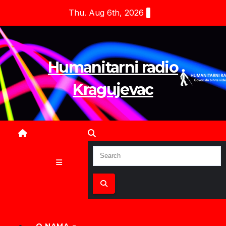
Skip
Thu. Aug 6th, 2026
to
content
Humanitarni radio
Kragujevac