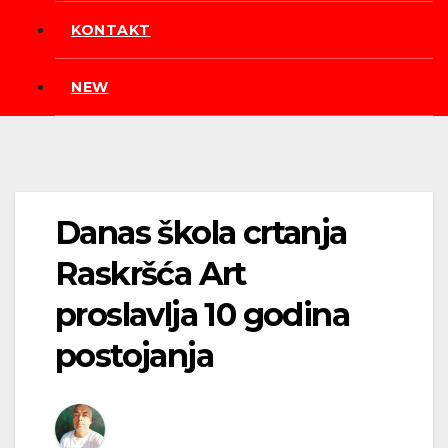
KONTAKT
NEW
Danas škola crtanja
Raskršća Art
proslavlja 10 godina
postojanja