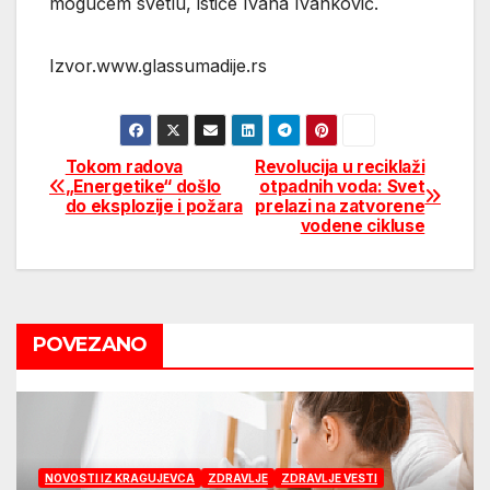
mogućem svetlu, ističe Ivana Ivanković.
Izvor.www.glassumadije.rs
Tokom radova
Revolucija u reciklaži
Post
„Energetike“ došlo
otpadnih voda: Svet
do eksplozije i požara
prelazi na zatvorene
navigation
vodene cikluse
POVEZANO
NOVOSTI IZ KRAGUJEVCA
ZDRAVLJE
ZDRAVLJE VESTI