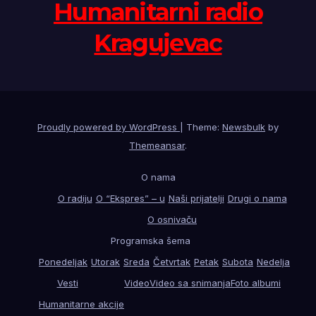
Humanitarni radio
Kragujevac
Proudly powered by WordPress
|
Theme:
Newsbulk
by
Themeansar
.
O nama
O radiju
O “Ekspres” – u
Naši prijatelji
Drugi o nama
O osnivaču
Programska šema
Ponedeljak
Utorak
Sreda
Četvrtak
Petak
Subota
Nedelja
Vesti
Video
Video sa snimanja
Foto albumi
Humanitarne akcije