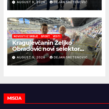
AUGUST 6, 2026
DEJAN SRETENOVIC
snabdevanje
NOVOSTI IZ SRBIJE
SPORT
VESTI
Kragujevčanin Željko
Obradović novi selektor
Atletske reprezentacije Srbije
AUGUST 5, 2026
DEJAN SRETENOVIC
MISIJA