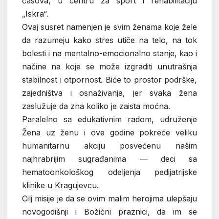
časova, u centru za sport i rehabilitaciju
„Iskra“.
Ovaj susret namenjen je svim ženama koje žele
da razumeju kako stres utiče na telo, na tok
bolesti i na mentalno-emocionalno stanje, kao i
načine na koje se može izgraditi unutrašnja
stabilnost i otpornost. Biće to prostor podrške,
zajedništva i osnaživanja, jer svaka žena
zaslužuje da zna koliko je zaista moćna.
Paralelno sa edukativnim radom, udruženje
Žena uz ženu i ove godine pokreće veliku
humanitarnu akciju posvećenu našim
najhrabrijim sugrađanima — deci sa
hematoonkološkog odeljenja pedijatrijske
klinike u Kragujevcu.
Cilj misije je da se ovim malim herojima ulepšaju
novogodišnji i Božićni praznici, da im se