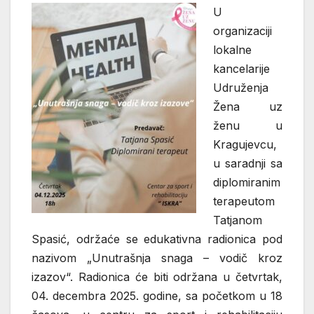
U
organizaciji
lokalne
kancelarije
Udruženja
Žena uz
ženu u
Kragujevcu,
u saradnji sa
diplomiranim
terapeutom
Tatjanom
Spasić, održaće se edukativna radionica pod
nazivom „Unutrašnja snaga – vodič kroz
izazov“. Radionica će biti održana u četvrtak,
04. decembra 2025. godine, sa početkom u 18