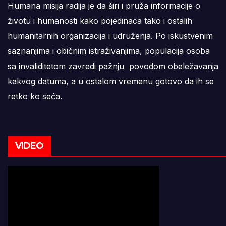
Humana misija radija je da širi i pruža informacije o
životu i humanosti kako pojedinaca tako i ostalih
humanitarnih organizacija i udruženja. Po iskustvenim
saznanjima i običnim istraživanjima, populacija osoba
sa invaliditetom zavredi pažnju povodom obeležavanja
kakvog datuma, a u ostalom vremenu gotovo da ih se
retko ko seća.
VIDEO