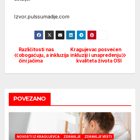
Izvor.pulssumadije.com
Različitosti nas
Kragujevac posvećen
Post
obogaćuju, a inkluzija
inkluziji i unapređenju
čini jačima
kvaliteta života OSI
navigation
POVEZANO
NOVOSTI IZ KRAGUJEVCA
ZDRAVLJE
ZDRAVLJE VESTI