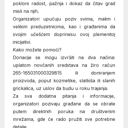
pokloni radost, pažnja i dokaz da čitav grad
misli na njih.
Organizatori upućuju poziv svima, malim i
velikim preduzetnicima, kao i građanima da
svojim učešćem doprinesu ovoj plemenitoj
inicijativi.
Kako možete pomoći?
Donacije se mogu izvršiti na dva načina:
uplatom novčanih sredstava na žiro račun
265-165031000329815 ili doniranjem
proizvoda, poput kozmetike, slatkiša ili slanih
grickalica, uz uslov da budu u roku trajanja.
Za sva dodatna pitanja i informacije,
organizatori pozivaju građane da se obrate
putem direktnih poruka na društvenim
mrežama, gde će rado pružiti sve potrebne
detalje.