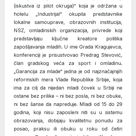
(iskustva iz pilot okruga)“ koja je održana u
hotelu „Industrijal“ okupila predstavnike
lokalne samouprave, obrazovnih institucija,
NSZ, omladinskih organizacija, privrede koji
predstavljaju ključne kreatore politika
zapošljavanja mladih. U ime Grada Kragujevca,
konferenciji je prisustvovao Predrag Stevović,
član gradskog veća za sport i omladinu.
„Garancija za mlade“ jedna je od najznačajnijih
reformskih mera Vlade Republike Srbije, koja
ima za cilj da nijedan mladi čovek u Srbiji ne
ostane bez prilike – ni bez posla, ni bez obuke,
ni bez šanse da napreduje. Mladi od 15 do 29
godina, koji nisu zaposleni niti su u sistemu
obrazovanja, dobijaju kvalitetnu ponudu za
posao, praksu ili obuku u roku od četiri