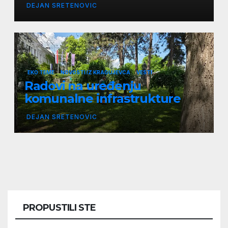
DEJAN SRETENOVIC
EKO TEME
NOVOSTI IZ KRAGUJEVCA
VESTI
Radovi na uređenju
komunalne infrastrukture
DEJAN SRETENOVIC
PROPUSTILI STE