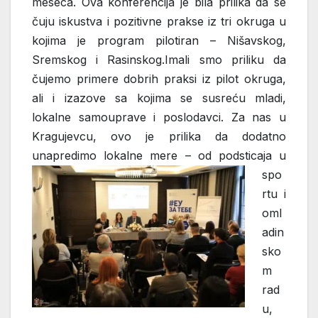
meseca. Ova konferencija je bila prilika da se
čuju iskustva i pozitivne prakse iz tri okruga u
kojima je program pilotiran – Nišavskog,
Sremskog i Rasinskog.Imali smo priliku da
čujemo primere dobrih praksi iz pilot okruga,
ali i izazove sa kojima se susreću mladi,
lokalne samouprave i poslodavci. Za nas u
Kragujevcu, ovo je prilika da dodatno
unapredimo lokalne
mere – od podsticaja u
spo
rtu i
oml
adin
sko
m
rad
u,