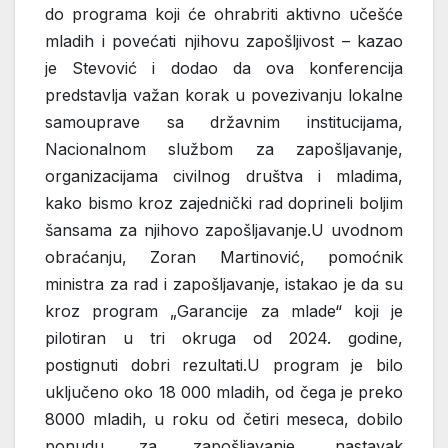
do programa koji će ohrabriti aktivno učešće
mladih i povećati njihovu zapošljivost – kazao
je Stevović i dodao da ova konferencija
predstavlja važan korak u povezivanju lokalne
samouprave sa državnim institucijama,
Nacionalnom službom za zapošljavanje,
organizacijama civilnog društva i mladima,
kako bismo kroz zajednički rad doprineli boljim
šansama za njihovo zapošljavanje.U uvodnom
obraćanju, Zoran Martinović, pomoćnik
ministra za rad i zapošljavanje, istakao je da su
kroz program „Garancije za mlade“ koji je
pilotiran u tri okruga od 2024. godine,
postignuti dobri rezultati.U program je bilo
uključeno oko 18 000 mladih, od čega je preko
8000 mladih, u roku od četiri meseca, dobilo
ponudu za zapošljavanje, nastavak