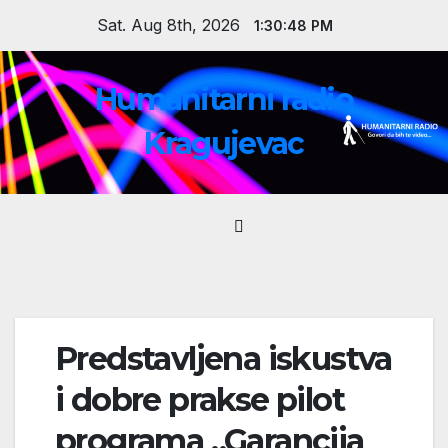
Skip
Sat. Aug 8th, 2026
1:30:48 PM
to
content
Humanitarni radio
Kragujevac
Predstavljena iskustva
i dobre prakse pilot
programa „Garancija