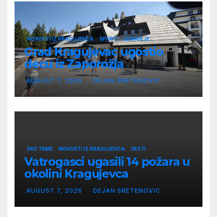
NOVOSTI IZ KRAGUJEVCA
SPORT
ZDRAVLJE
Grad Kragujevac ugostio
decu iz Zaporožja
AUGUST 7, 2026
DEJAN SRETENOVIC
EKO TEME
NOVOSTI IZ KRAGUJEVCA
VESTI
Vatrogasci ugasili 14 požara u
okolini Kragujevca
AUGUST 7, 2026
DEJAN SRETENOVIC