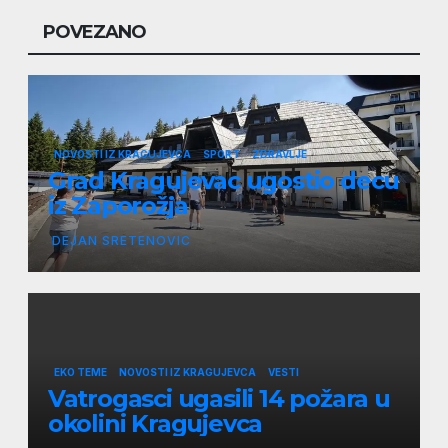
POVEZANO
NOVOSTI IZ KRAGUJEVCA
SPORT
ZDRAVLJE
Grad Kragujevac ugostio decu
iz Zaporožja
DEJAN SRETENOVIC
EKO TEME
NOVOSTI IZ KRAGUJEVCA
VESTI
Vatrogasci ugasili 14 požara u
okolini Kragujevca