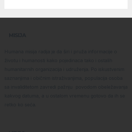
MISIJA
Humana misija radija je da širi i pruža informacije o
životu i humanosti kako pojedinaca tako i ostalih
humanitarnih organizacija i udruženja. Po iskustvenim
saznanjima i običnim istraživanjima, populacija osoba
sa invaliditetom zavredi pažnju povodom obeležavanja
kakvog datuma, a u ostalom vremenu gotovo da ih se
retko ko seća.