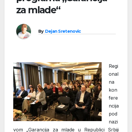
za mlade“
By
Dejan Sretenovic
Regi
onal
na
kon
fere
ncija
pod
nazi
vom „Garancija za mlade u Republici Srbiji