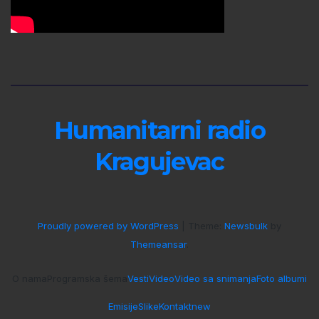
Humanitarni radio
Kragujevac
Proudly powered by WordPress
|
Theme:
Newsbulk
by
Themeansar
.
O nama
Programska šema
Vesti
Video
Video sa snimanja
Foto albumi
Emisije
Slike
Kontakt
new