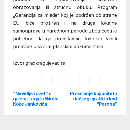
obrazovanja ili stručnu obuku. Program
„Garancija za mlade“ koji je podržan od strane
EU biće proširen i na druge lokalne
samouprave u narednom periodu zbog čega je
potrebno da ga predstavnici lokalnih vlasti
predvide u svojim planskim dokumentima.
Izvor.gradkragujevac.rs
”Nevidljivi svet” u
Proširenje kapaciteta
Post
galeriji Legata Nikole
dečijeg igrališta kod
Koke Jankovića
“Perona”
navigation